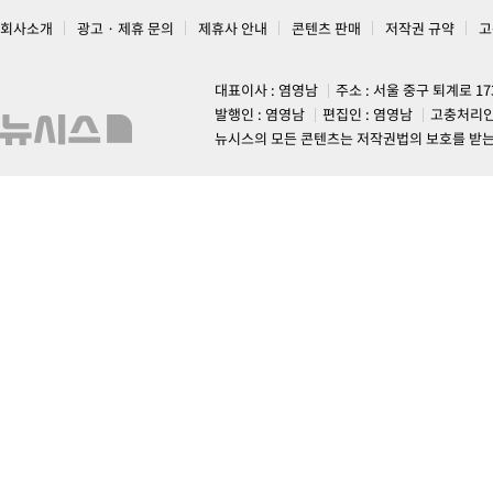
회사소개
광고 · 제휴 문의
제휴사 안내
콘텐츠 판매
저작권 규약
고
대표이사 : 염영남
주소 : 서울 중구 퇴계로 1
발행인 : 염영남
편집인 : 염영남
고충처리인
뉴시스의 모든 콘텐츠는 저작권법의 보호를 받는 바, 무