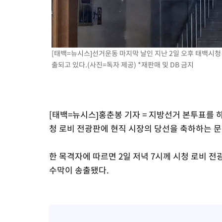
-13688초 전 >
[속보]與 강원·TK 당원투표 합산 김민석 48.54%로 승리…
44.40%
-13022초 전 >
與 강원·TK 당원투표 합산 김민석 46.01%로 승리…정청래
44.53%
-12862초 전 >
[속보]與전대 권리당원투표…강원·경북 김민석, 대구 정청래 
[태백=뉴시스]선거운동 마지막 날인 지난 2일 오후 태백시청
-12669초 전 >
[속보]與 당대표 경선, 경북 권리당원 투표 김민석 47.37%·
출되고 있다.(사진=독자 제공) *재판매 및 DB 금지
45.71%
-12571초 전 >
[속보]與 당대표 경선, 대구 권리당원 투표 정청래 47.82%·
46.35%
-12368초 전 >
[속보]與 당대표 경선, 강원 권리당원 투표 김민석 승리…50.3
득표
-10286초 전 >
"일본축구협회, 대한축구협회 성 접대 의혹 심판 조사"
-2928초 전 >
[속보]장은수, KLPGA 제주삼다수 역전 우승…데뷔 10년 차에 
[태백=뉴시스]홍춘봉 기자 = 지방선거 본투표를 하
상
28분 전 >
"얼마나 더웠으면"…안동 물길공원서 헤엄친 구렁이 '소동'
청 로비 전광판에 현직 시장의 당선을 축하하는 
29분 전 >
손흥민, 68분 뛰고 2경기 침묵…LAFC, 톨루카에 1-0 승리(종합)
41분 전 >
'2경기 연속 침묵' 손흥민, 톨루카전 68분만 뛰고 슈팅 0개
한 목격자에 따르면 2일 저녁 7시께 시청 로비 
수막이 송출됐다.