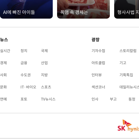
AI에 빠진 아이들
폭염 속 경제는
형사사법 
뉴스
광장
실시간
정치
국제
기자수첩
스토리칼럼
경제
금융
산업
아트클럽
기고
사회
수도권
지방
인터뷰
기획특집
문화
IT·바이오
스포츠
섹션코너
데일리뉴시
연예
포토
TV뉴시스
인사
부고
동정