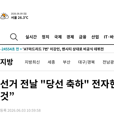
2026.08.09 (일)
서울 26.3℃
41분 전 >
'2경기 연속 침묵' 손흥민, 톨루카전 68분만 뛰고 슈팅 0개
-30618초 전 >
시메오네 감독 "이강인 다재다능한 선수…다양한 역할 맡길 것
-27059초 전 >
이강인, 5만 관중 앞 ATM 데뷔…뜨거운 응원 속 새출발(종합)
실시간
정치
국제
경제
금융
산업
IT·
-26815초 전 >
'AT마드리드 7번' 이강인 데뷔전…맨시티에 1-3 역전패(종합)
-24554초 전 >
'AT마드리드 7번' 이강인, 맨시티 상대로 비공식 데뷔전
-24056초 전 >
[속보]'AT마드리드 7번' 이강인, 맨시티 상대로 비공식 데뷔전
지방
지방최신
세종
부산
대구/경북
전남광
-22120초 전 >
네타냐후, 트럼프의 가자 평화 2차 15개조 평화안 '거부'
-18716초 전 >
이강인 ATM 입단식에 '상암벌 들썩'…"세계적인 선수 되길"
-17712초 전 >
태풍 돌핀, 중 저장성 타이저우시 해안에 상륙 (1보)
선거 전날 "당선 축하" 전
-15058초 전 >
AT마드리드 데뷔 앞둔 이강인, 맨시티전 선발 대신 '벤치 시작'
것”
-13688초 전 >
[속보]與 강원·TK 당원투표 합산 김민석 48.54%로 승리…
44.40%
-13022초 전 >
與 강원·TK 당원투표 합산 김민석 46.01%로 승리…정청래
44.53%
-12862초 전 >
[속보]與전대 권리당원투표…강원·경북 김민석, 대구 정청래 
등록 2026.06.03 10:59:58
-12669초 전 >
[속보]與 당대표 경선, 경북 권리당원 투표 김민석 47.37%·