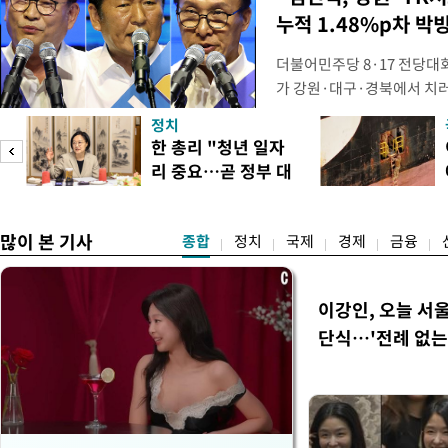
누적 1.48%p차 박
더불어민주당 8·17 전당대
가 강원·대구·경북에서 치
48.54%(1만8977표)를 
정치
를 1622표(4.14%p) 차
넘
한 총리 "청년 일자
·인천 권리당원 투표에서도 
리 중요…곧 정부 대
적 합산(가중치 미반영)에서도
리
책"
많이 본 기사
종합
정치
국제
경제
금융
이강인, 오늘 서
단식…'전례 없는