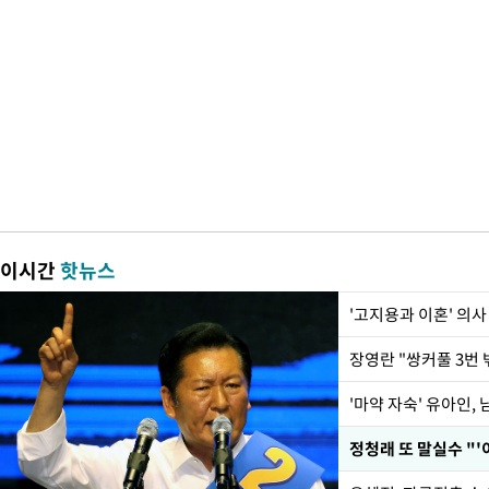
이시간
핫뉴스
'고지용과 이혼' 의사
'마약 자숙' 유아인,
정청래 또 말실수 "'