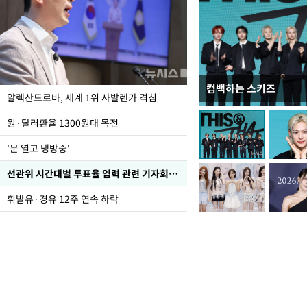
컴백하는 스키즈
폭염 속 주말 풍경은?
알렉산드로바, 세계 1위 사발렌카 격침
원·달러환율 1300원대 목전
'문 열고 냉방중'
선관위 시간대별 투표율 입력 관련 기자회견하는 주진우 의원
휘발유·경유 12주 연속 하락