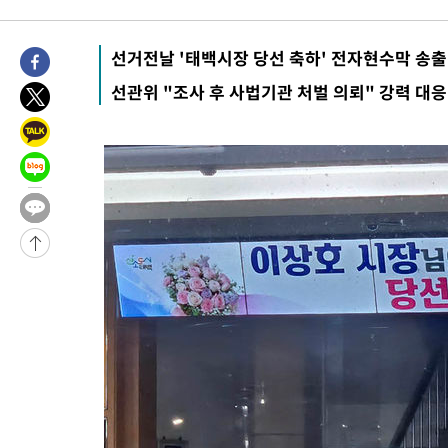
45.71%
-12571초 전 >
[속보]與 당대표 경선, 대구 권리당원 투표 정청래 47.82%·
46.35%
-12368초 전 >
[속보]與 당대표 경선, 강원 권리당원 투표 김민석 승리…50.3
선거전날 '태백시장 당선 축하' 전자현수막 송출
득표
-10286초 전 >
"일본축구협회, 대한축구협회 성 접대 의혹 심판 조사"
선관위 "조사 후 사법기관 처벌 의뢰" 강력 대응
-2928초 전 >
[속보]장은수, KLPGA 제주삼다수 역전 우승…데뷔 10년 차에 
상
28분 전 >
"얼마나 더웠으면"…안동 물길공원서 헤엄친 구렁이 '소동'
29분 전 >
손흥민, 68분 뛰고 2경기 침묵…LAFC, 톨루카에 1-0 승리(종합)
41분 전 >
'2경기 연속 침묵' 손흥민, 톨루카전 68분만 뛰고 슈팅 0개
-30618초 전 >
시메오네 감독 "이강인 다재다능한 선수…다양한 역할 맡길 것
-27059초 전 >
이강인, 5만 관중 앞 ATM 데뷔…뜨거운 응원 속 새출발(종합)
-26815초 전 >
'AT마드리드 7번' 이강인 데뷔전…맨시티에 1-3 역전패(종합)
-24554초 전 >
'AT마드리드 7번' 이강인, 맨시티 상대로 비공식 데뷔전
-24056초 전 >
[속보]'AT마드리드 7번' 이강인, 맨시티 상대로 비공식 데뷔전
-22120초 전 >
네타냐후, 트럼프의 가자 평화 2차 15개조 평화안 '거부'
-18716초 전 >
이강인 ATM 입단식에 '상암벌 들썩'…"세계적인 선수 되길"
-17712초 전 >
태풍 돌핀, 중 저장성 타이저우시 해안에 상륙 (1보)
-15058초 전 >
AT마드리드 데뷔 앞둔 이강인, 맨시티전 선발 대신 '벤치 시작'