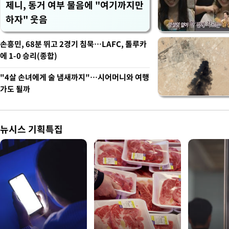
제니, 동거 여부 물음에 "여기까지만
하자" 웃음
손흥민, 68분 뛰고 2경기 침묵…LAFC, 톨루카
에 1-0 승리(종합)
"4살 손녀에게 술 냄새까지"…시어머니와 여행
가도 될까
뉴시스 기획특집