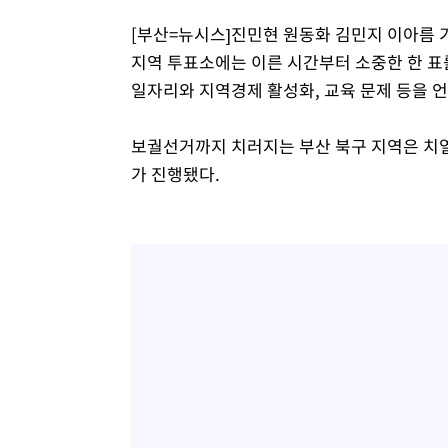
-5881초 전 >
[속보]종합특검, '계엄 수용공간 확보' 신용해 前교정본부
[부산=뉴시스]진민현 원동화 김민지 이아름 
-4754초 전 >
외신들도 주목한 韓축구 파문…"국민적 공분에 수사 재개"
지역 투표소에는 이른 시간부터 소중한 한 표
-4725초 전 >
11시간 압수수색에 성접대 파문까지…'쑥대밭' 된 축구협
일자리와 지역경제 활성화, 교육 문제 등을 
-3747초 전 >
[속보]규제합리화위원회 부위원장에 김태유 서울대 공대 
태 후임
-105초 전 >
[속보]국힘 윤리위, '돌려차기 발언' 진종오·서범수 징계 절
보궐선거까지 치러지는 부산 북구 지역은 치
가 진행됐다.