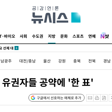
쪽 아웃바
 하향
별재난지역
…희망지 못
날씨]
IT·바이오
사회
수도권
지방
문화
스포츠
연예
요 선제 대
무'
전남광주
대전/충남
울산
강원
충북
전북
경남
마쳐
유권자들 공약에 '한 표'
장 기소
구글에서 선호하는 매체로 추가
회
교수…이병