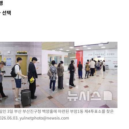
행
 개시
 선택
0.3만개
 4.1%로
말고 과감히
쪽 아웃바
 하향
별재난지역
…희망지 못
날씨]
요 선제 대
무'
일인 3일 부산 부산진구청 백양홀에 마련된 부암1동 제4투표소를 찾은
마쳐
6.06.03.
yulnetphoto@newsis.com