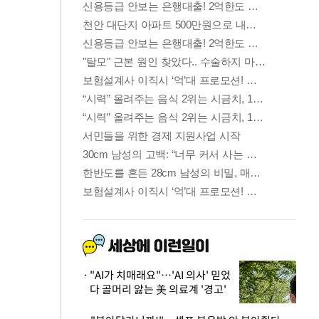
"AI가 치매래요"…'AI 의사' 믿었
다 골머리 앓는 美 의료계 '경고'