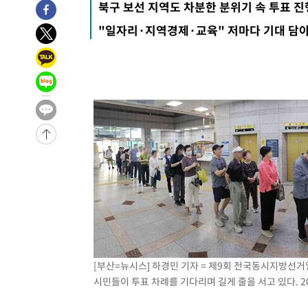
북구 보선 지역도 차분한 분위기 속 투표 진
태 후임
-85초 전 >
[속보]국힘 윤리위, '돌려차기 발언' 진종오·서범수 징계 절차
"일자리·지역경제·교육" 저마다 기대 담아
-30958초 전 >
미 사업체 일자리, 7월에 2.3만개 순감하고 그 전 2개월 1
하향수정 (2보)
-30406초 전 >
[속보] 미 사업체, 일자리 7월에 2.3만 개 줄어…실업률은
↓
-26269초 전 >
[속보]이 대통령 "부동산 공급 기존 사고방식 매달리지 
실천"
-25354초 전 >
이란, "오만과 '중앙 단일 루트' 합의…북쪽 인바운드·남
운드는 임시"
-16922초 전 >
"낮 기온 소폭 하락"…수도권 폭염중대경보, 폭염경보로
-16886초 전 >
[속보]이 대통령, '호우피해' 안동·의성 관할 4개 면 특
선포
-16849초 전 >
[단독]중수청 지원 검사들, 정원 초과 시 낮은 계급 임용
갈 수도
-14820초 전 >
낮 최고 37도 찜통더위…곳곳 소나기·강원 많은 비[내일
-13126초 전 >
SK하이닉스, 용인·청주 팹에 54조 투자…"AI 메모리 수
응"
-9982초 전 >
여자배구 이재영·이다영 자매, 아제르바이잔 투란VC 입단
-9235초 전 >
외국인 심판 성 접대 7경기 들여다보니…한국 축구 '5승 2
-8969초 전 >
[속보]코스닥, 2.86포인트(0.36%) 내린 798.81마감
[부산=뉴시스] 하경민 기자 = 제9회 전국동시지방선거
-8922초 전 >
[속보]코스피, 6200선 약보합…0.60% 내린 6258.77에 
시민들이 투표 차례를 기다리며 길게 줄을 서고 있다. 202
-8902초 전 >
[속보]원·달러 환율, 7.7원 내린 1416.1원 마감
-8791초 전 >
[속보] 노원서 40.1도 관측…서울, 2018년 이후 첫 40도