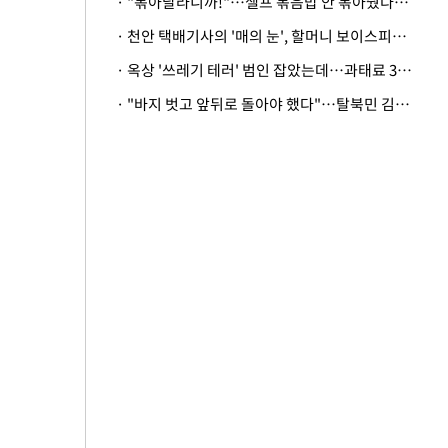
· "볶아달라니까!"…셀프 볶음밥 안 볶아줬다고 사장 폭행한 손님
· 천안 택배기사의 '매의 눈', 할머니 보이스피싱 피해 막아
· 옥상 '쓰레기 테러' 범인 잡았는데…과태료 3만원 처분에 숙박업주 허탈
· "바지 벗고 앞뒤로 돌아야 했다"…탈북민 김서아, 기쁨조 검사 수치심 회상