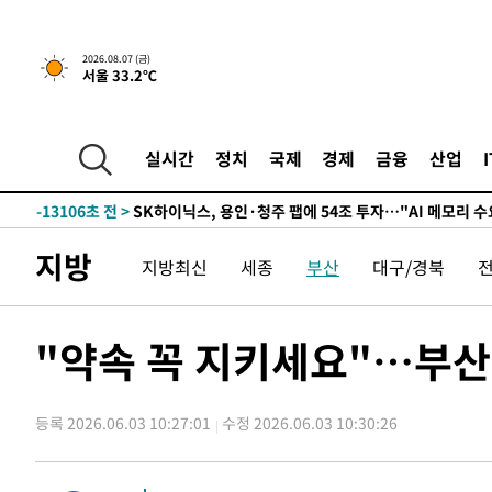
실천"
-25334초 전 >
이란, "오만과 '중앙 단일 루트' 합의…북쪽 인바운드·남
운드는 임시"
-16902초 전 >
"낮 기온 소폭 하락"…수도권 폭염중대경보, 폭염경보로
2026.08.07 (금)
서울 33.2℃
-16866초 전 >
[속보]이 대통령, '호우피해' 안동·의성 관할 4개 면 특
선포
-16829초 전 >
[단독]중수청 지원 검사들, 정원 초과 시 낮은 계급 임용
갈 수도
-14800초 전 >
낮 최고 37도 찜통더위…곳곳 소나기·강원 많은 비[내일
실시간
정치
국제
경제
금융
산업
-13106초 전 >
SK하이닉스, 용인·청주 팹에 54조 투자…"AI 메모리 수
응"
-9962초 전 >
여자배구 이재영·이다영 자매, 아제르바이잔 투란VC 입단
-9215초 전 >
외국인 심판 성 접대 7경기 들여다보니…한국 축구 '5승 2
지방
지방최신
세종
부산
대구/경북
-8949초 전 >
[속보]코스닥, 2.86포인트(0.36%) 내린 798.81마감
-8902초 전 >
[속보]코스피, 6200선 약보합…0.60% 내린 6258.77에 
-8882초 전 >
[속보]원·달러 환율, 7.7원 내린 1416.1원 마감
"약속 꼭 지키세요"…부산 
-8771초 전 >
[속보] 노원서 40.1도 관측…서울, 2018년 이후 첫 40도
-5861초 전 >
[속보]종합특검, '계엄 수용공간 확보' 신용해 前교정본부
등록 2026.06.03 10:27:01
수정 2026.06.03 10:30:26
-4734초 전 >
외신들도 주목한 韓축구 파문…"국민적 공분에 수사 재개"
-4705초 전 >
11시간 압수수색에 성접대 파문까지…'쑥대밭' 된 축구협
-3727초 전 >
[속보]규제합리화위원회 부위원장에 김태유 서울대 공대 