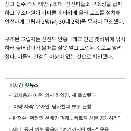
신고 접수 즉시 태안구조대·신진파출소 구조정을 급파
하고 구조대원이 가파른 갯바위에 올라 로프를 설치해
안전하게 고립자 2명(남, 30대 2명)을 무사히 구조했다.
구조된 고립자는 신진도 안흥나래교 인근 갯바위에 낚시
하러 들어갔다가 물때를 잘못 알고 고립된 것으로 알려
졌다. 이들의 건강은 이상이 없는 것으로 확인됐다.
이시간
핫
뉴스
'고지용과 이혼' 의사 허양임, 새 출발했다
'마약 자숙' 유아인, 남사친과 뽀뽀 근황
한정수 "황정민 선배만 피해…폭로자 신분 공개하라"
제니, 동거 여부 물음에 "여기까지만 하자" 웃음