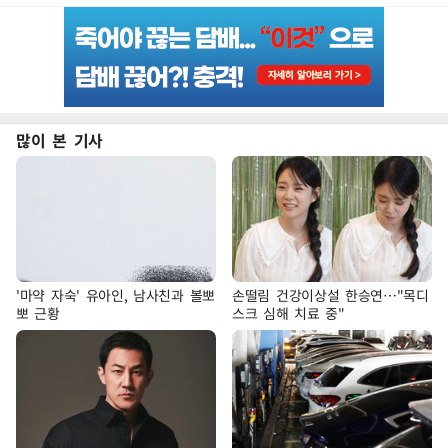
많이 본 기사
'마약 자숙' 유아인, 남사친과 볼뽀
손떨림 건강이상설 한승연…"목디
뽀 근황
스크 심해 치료 중"