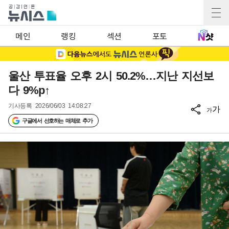
메인
랭킹
섹션
포토
울산 투표율 오후 2시 50.2%…지난 지선보
다 9%p↑
기사등록
2026/06/03 14:08:27
가
가
구글에서 선호하는 매체로 추가