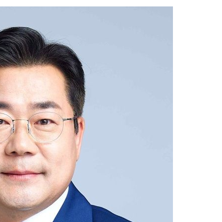
어"
·당황'
'
 혐의
감
 포착
라하라 격파
꺾인다"
 위협"
 수용할까
해 불가피"
등 압수수색