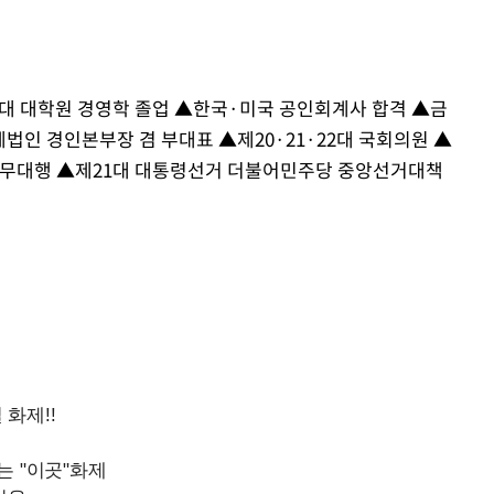
울대 대학원 경영학 졸업 ▲한국·미국 공인회계사 합격 ▲금
인 경인본부장 겸 부대표 ▲제20·21·22대 국회의원 ▲
무대행 ▲제21대 대통령선거 더불어민주당 중앙선거대책