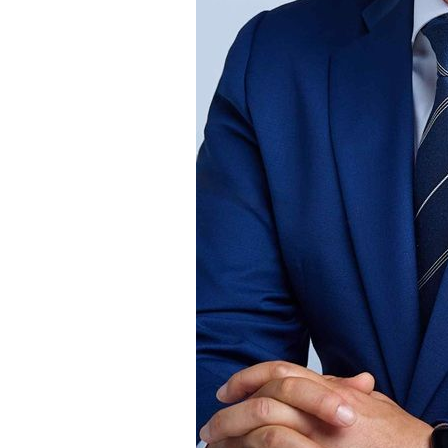
-8600초 전 >
[속보]산업장관 "美무역법 제301조 과잉생산 결과 발표 8
-8393초 전 >
[속보]코스피 매도사이드카 발동…4%대 급락
-7665초 전 >
[속보]전남광주 초대 시민추천 부시장에 백승주·윤난실
-5226초 전 >
서울 열대야 15일째 지속…비공식 '초열대야' 30도 넘어
-3793초 전 >
[속보]코스닥, 2.15포인트(0.27%) 내린 797.44 출발
-3776초 전 >
[속보]코스피, 119.51포인트(1.81%) 내린 6478.75 개장