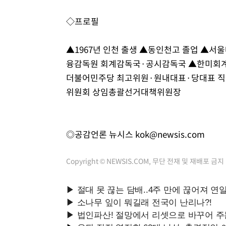
◇프로필
▲1967년 인천 출생 ▲동인천고 졸업 ▲서
융감독원 회계감독국·공시감독국 ▲한미회계법
더불어민주당 최고위원·원내대표·당대표 직
위원회 상임총괄선거대책위원장
◎공감언론 뉴시스
kok@newsis.com
Copyright © NEWSIS.COM, 무단 전재 및 재배포 금지