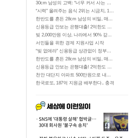
SNS에 '대통령 살해' 협박글…
30대 회사원 '불구속 송치'