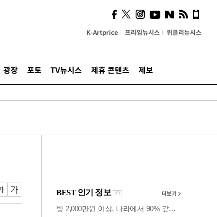
"5·8·9호선 출퇴근 혼잡,
정부 국비지원 필요"
K-Artprice
프라임뉴시스
위클리뉴시스
광장
포토
TV뉴시스
제휴 콘텐츠
제보