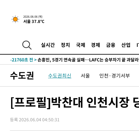
-31664초 전 >
서울 낮 37.9도, 올여름 최고치 경신…영등포 순간 '40도
-31226초 전 >
[속보]종합특검, 대검 추가 압수수색…내란 중요임무종사
2026.08.06 (목)
서울 37.8℃
-27321초 전 >
[속보]코스닥, 800p 회복…0.26% 오른 801.67 마감
-27251초 전 >
[속보]코스피, 301.88포인트(4.58%) 내린 6296.38 마
-27116초 전 >
[속보]원·달러 환율, 0.7원 내린 1423.8원 마감
실시간
정치
국제
경제
금융
산업
-24715초 전 >
"여기 떨어졌다"…다누리, 스페이스X 로켓 달 충돌 흔적
-21760초 전 >
손흥민, 5경기 연속골 실패…LAFC는 승부차기 끝 과달
-14361초 전 >
내일까지 39도 '펄펄'…기상청 "태풍 지나며 폭염 잠시 
수도권
수도권최신
서울
인천·경기서부
-13998초 전 >
트럼프, 한국계 진보 주지사 후보 맹공…"공산주의가 최대
-13976초 전 >
"美간섭에 합의 지연"…트럼프, '이란 호르무즈 통제권'
-10496초 전 >
[속보]산업장관 "李정부, 원전 반대 안해…안정 전력 위
[프로필]박찬대 인천시장 
-9193초 전 >
[속보]경찰, '홍명보 선임 논란' 대한축구협회·축구회관 
-8580초 전 >
[속보]산업장관 "美무역법 제301조 과잉생산 결과 발표 8
등록 2026.06.04 04:50:31
-8373초 전 >
[속보]코스피 매도사이드카 발동…4%대 급락
-7645초 전 >
[속보]전남광주 초대 시민추천 부시장에 백승주·윤난실
-5206초 전 >
서울 열대야 15일째 지속…비공식 '초열대야' 30도 넘어