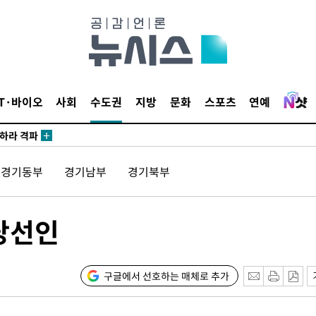
'
 혐의
감
IT·바이오
사회
수도권
지방
문화
스포츠
연예
 포착
라하라 격파
꺾인다"
경기동부
경기남부
경기북부
 위협"
 수용할까
해 불가피"
당선인
등 압수수색
월 중 예상
구글에서 선호하는 매체로 추가