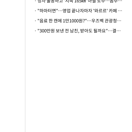
· 정차 불응하고 '시속 165㎞' 아찔 도주…음주운전자 체포
· "하마터면"…영업 끝나자마자 '와르르' 카페 테라스 덮친 대리석 외벽
· "음료 한 캔에 1만1000원?"…우즈벡 관광청까지 나섰다, 유튜버 폭로 후폭풍
· "300만원 보낸 전 남친, 받아도 될까요"…결혼 앞둔 예비신부의 뜻밖 고충