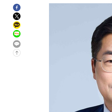
-3773초 전 >
[속보]코스닥, 2.15포인트(0.27%) 내린 797.44 출발
-3756초 전 >
[속보]코스피, 119.51포인트(1.81%) 내린 6478.75 개장
-32017초 전 >
"韓 외환시장 개입 관측 배경엔 美의 대한국 무역적자 있
-31844초 전 >
'월드컵 탈락 후폭풍' 축구협회…초유의 압수수색에 '충격
-31684초 전 >
서울 낮 37.9도, 올여름 최고치 경신…영등포 순간 '40도
-31246초 전 >
[속보]종합특검, 대검 추가 압수수색…내란 중요임무종사
-27341초 전 >
[속보]코스닥, 800p 회복…0.26% 오른 801.67 마감
-27271초 전 >
[속보]코스피, 301.88포인트(4.58%) 내린 6296.38 마
-27136초 전 >
[속보]원·달러 환율, 0.7원 내린 1423.8원 마감
-24735초 전 >
"여기 떨어졌다"…다누리, 스페이스X 로켓 달 충돌 흔적
-21780초 전 >
손흥민, 5경기 연속골 실패…LAFC는 승부차기 끝 과달
-14381초 전 >
내일까지 39도 '펄펄'…기상청 "태풍 지나며 폭염 잠시 
-14018초 전 >
트럼프, 한국계 진보 주지사 후보 맹공…"공산주의가 최대
-13996초 전 >
"美간섭에 합의 지연"…트럼프, '이란 호르무즈 통제권'
-10516초 전 >
[속보]산업장관 "李정부, 원전 반대 안해…안정 전력 위
-9213초 전 >
[속보]경찰, '홍명보 선임 논란' 대한축구협회·축구회관 