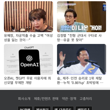
유혜정, 자궁적출 수술 고백 "여성
김정렬 "친형 군대서 구타로 사
성을 잃는 것이…"
망…유골 못 찾아"
오픈AI, 챗GPT 무료 이용자에 최
金, 제주·인천 승리로 1위 재탈
신모델 무제한 개방
환…누적 '0.86%p' 초박빙에 호
남 표심 주목
회사소개
제휴/컨텐츠 판매
약관·정책
고충처리
PC화면
제보하기
앱 다운로드
맨위로↑