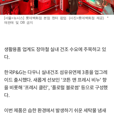
[서울=뉴시스] 롯데백화점 본점 헌터 팝업. (사진=롯데백화점 제공) *
재판매 및 DB 금지
생활용품 업계도 장마철 실내 건조 수요에 주목하고 있
다.
한국P&G는 다우니 실내건조 섬유유연제 3종을 업그레
이드 출시했다. 새롭게 선보인 '코튼 앤 프레시 비누' 향
을 비롯해 '프레시 클린', '플로럴 블로썸' 등으로 구성했
다.
이번 제품은 습한 환경에서 발생하기 쉬운 세탁물 냄새