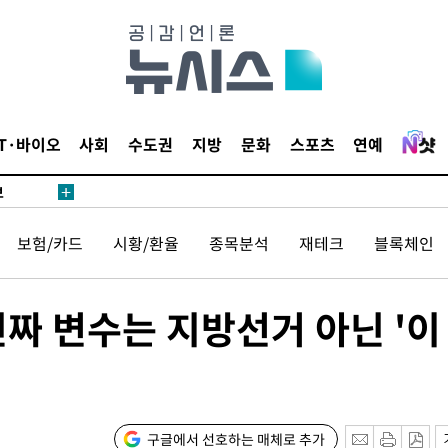
1위… 정
鄭
위해 뛸
승리
내일날씨]
IT·바이오
사회
수도권
지방
문화
스포츠
연예
 원해 아
보
보험/카드
시황/환율
종목분석
재테크
블록체인
짜 변수는 지방선거 아닌 '이
속[다음주
다"
구글에서 선호하는 매체로 추가
려 죄송"