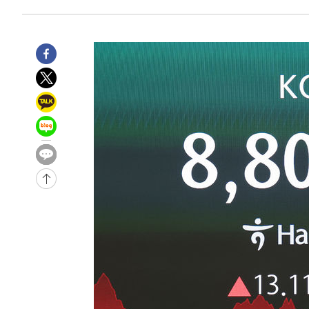
6시간 전 >
'최고 37도' 폭염 지속…강원동해안 최대 150㎜ 비
8시간 전 >
[속보]뉴욕증시 상승 마감…S&P 0.6% 나스닥 1.3%↑
-30779초 전 >
이란 "호르무즈 재개방 합의 근접…美 배상 선행돼야"
-21826초 전 >
[속보]與최고위원 제주·인천 순회경선…박선원·최민희
한민수·김용 순
-21779초 전 >
[속보]김민석, 與 전대 당원투표 누적 득표율 45.42%로 
청래 44.56%
-21061초 전 >
[속보]與 대표 경선 제주·인천 당원투표…金 47.75%·
42.08%·宋 10.17%
-20595초 전 >
이강인 "아틀레티코 이적 기뻐…등번호 7번 의미보단 팀 
것"
-20530초 전 >
[속보]與 당대표 경선, 제주·인천 권리당원 투표 김민석 
-14304초 전 >
낮 최고 35도 '무더위'…동해안 시간당 30㎜ '강한 비'[
-13574초 전 >
[속보]이강인 "감독님이 원하는 마음 느꼈고, 많은 트로피
틀레티코 이적"
-13356초 전 >
수도권 40도 육박 '펄펄'…동해안 일부 지역엔 호의주의
-12325초 전 >
온열질환 사망자 3명 늘어…누적 환자 3000명 돌파
-6270초 전 >
강릉에 시간당 81.4㎜ 물폭탄…도로 잠기고 담벼락 붕괴
-2377초 전 >
백운산서 80년근 천종산삼 9뿌리 발견…감정가 1.3억원
-87초 전 >
선재도서 해루질 나섰다 실종 60대, 닷새 만에 숨진 채 발견
39분 전 >
남자 농구, 나고야 아시안게임서 '홈팀' 일본과 한일전