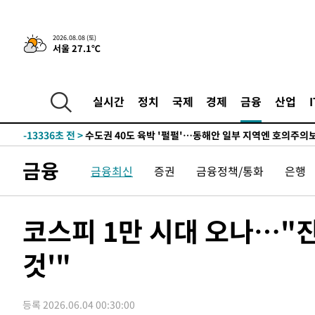
한민수·김용 순
-21759초 전 >
[속보]김민석, 與 전대 당원투표 누적 득표율 45.42%로 
청래 44.56%
-21041초 전 >
[속보]與 대표 경선 제주·인천 당원투표…金 47.75%·
2026.08.08 (토)
서울 27.1℃
42.08%·宋 10.17%
-20575초 전 >
이강인 "아틀레티코 이적 기뻐…등번호 7번 의미보단 팀 
것"
-20510초 전 >
[속보]與 당대표 경선, 제주·인천 권리당원 투표 김민석 
-14284초 전 >
낮 최고 35도 '무더위'…동해안 시간당 30㎜ '강한 비'[
실시간
정치
국제
경제
금융
산업
-13554초 전 >
[속보]이강인 "감독님이 원하는 마음 느꼈고, 많은 트로피
틀레티코 이적"
-13336초 전 >
수도권 40도 육박 '펄펄'…동해안 일부 지역엔 호의주의
-12305초 전 >
온열질환 사망자 3명 늘어…누적 환자 3000명 돌파
금융
금융최신
증권
금융정책/통화
은행
-6250초 전 >
강릉에 시간당 81.4㎜ 물폭탄…도로 잠기고 담벼락 붕괴
-2357초 전 >
백운산서 80년근 천종산삼 9뿌리 발견…감정가 1.3억원
-67초 전 >
선재도서 해루질 나섰다 실종 60대, 닷새 만에 숨진 채 발견
코스피 1만 시대 오나…"진
39분 전 >
남자 농구, 나고야 아시안게임서 '홈팀' 일본과 한일전
것'"
50분 전 >
여수 오동도 해상서 모터보트 전복…1명 사망·1명 실종
1시간 전 >
극한폭염 한풀 꺾이지만…'낮 최고 35도' 무더위, 열대야 계
날씨]
2시간 전 >
축구협회 "압수수색·성접대 논란 사과…쇄신의 기회로 삼겠
등록 2026.06.04 00:30:00
3시간 전 >
[속보]'압수수색·성접대 논란' 축구협회 "실망과 걱정 안겨드