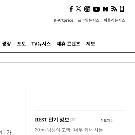
사이 해답 찾았죠"…알을
깨고 나온 '초자아'
K-Artprice
프라임뉴시스
위클리뉴시스
광장
포토
TV뉴시스
제휴 콘텐츠
제보