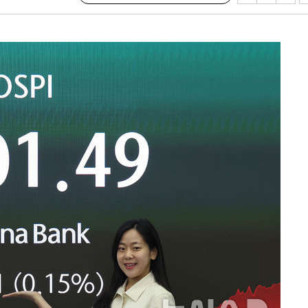
·서미화·
1위… 정
鄭
위해 뛸
승리
내일날씨]
 원해 아
보