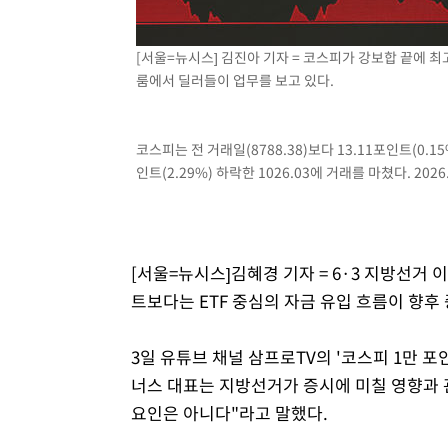
50분 전 >
여수 오동도 해상서 모터보트 전복…1명 사망·1명 실종
1시간 전 >
극한폭염 한풀 꺾이지만…'낮 최고 35도' 무더위, 열대야 계
[서울=뉴시스] 김진아 기자 = 코스피가 강보합 끝에 최
날씨]
2시간 전 >
축구협회 "압수수색·성접대 논란 사과…쇄신의 기회로 삼겠
룸에서 딜러들이 업무를 보고 있다.
3시간 전 >
[속보]'압수수색·성접대 논란' 축구협회 "실망과 걱정 안겨드
6시간 전 >
'최고 37도' 폭염 지속…강원동해안 최대 150㎜ 비
코스피는 전 거래일(8788.38)보다 13.11포인트(0.15%
8시간 전 >
[속보]뉴욕증시 상승 마감…S&P 0.6% 나스닥 1.3%↑
인트(2.29%) 하락한 1026.03에 거래를 마쳤다. 2026.
[서울=뉴시스]김혜경 기자 = 6·3 지방선거 
트보다는 ETF 중심의 자금 유입 흐름이 향후
3일 유튜브 채널 삼프로TV의 '코스피 1만 
너스 대표는 지방선거가 증시에 미칠 영향과 
요인은 아니다"라고 말했다.