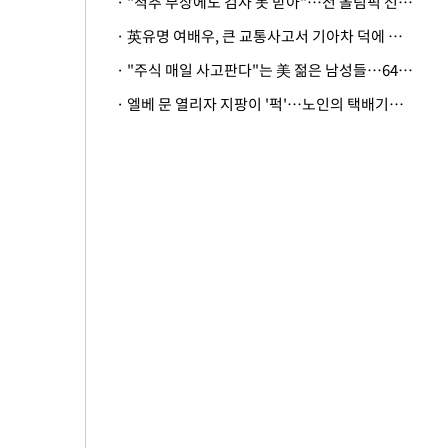
· "척추 부상에도 검사 못 받아"…전 올림픽 선수, 美봅슬레이협회 상대 소송
· 英유명 여배우, 큰 교통사고서 기아차 덕에 살았다
· "주식 매일 사고판다"는 美 젊은 남성들…64%가 "나는 인생의 패배자“
· 엘베 문 열리자 지팡이 '퍽'…노인의 택배기사 폭행 이유