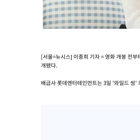
-7213초 전 >
[속보]코스닥, 2.15포인트(0.27%) 내린 797.44 출발
-7196초 전 >
[속보]코스피, 119.51포인트(1.81%) 내린 6478.75 개장
-3643초 전 >
6월 경상수지 497.3억 달러…두 달 연속 사상 최대
-3594초 전 >
서울 낮 39도 '폭염중대경보'…40도 관측 가능성도
-956초 전 >
미 워싱턴주 스포캔 시의 통제불능 3개 산불, 방화선 일부 구
1시간 전 >
[속보] 호르무즈 해협 이란-오만 협상 기대속 뉴욕증시 혼조 
0.49%↑
[서울=뉴시스] 이종희 기자 = 영화 개봉 전부
개됐다.
배급사 롯데엔터테인먼트는 3일 '와일드 씽' 