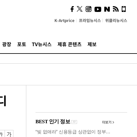
"5·8·9호선 출퇴근 혼잡,
정부 국비지원 필요"
K-Artprice
프라임뉴시스
위클리뉴시스
광장
포토
TV뉴시스
제휴 콘텐츠
제보
디