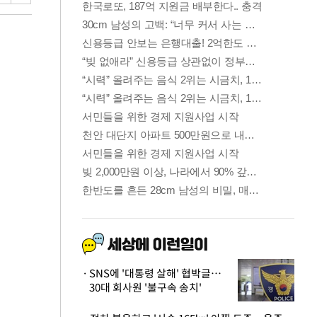
SNS에 '대통령 살해' 협박글…
30대 회사원 '불구속 송치'