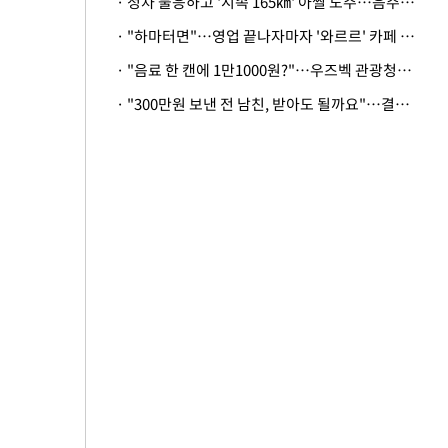
· 정차 불응하고 '시속 165㎞' 아찔 도주…음주운전자 체포
· "하마터면"…영업 끝나자마자 '와르르' 카페 테라스 덮친 대리석 외벽
· "음료 한 캔에 1만1000원?"…우즈벡 관광청까지 나섰다, 유튜버 폭로 후폭풍
· "300만원 보낸 전 남친, 받아도 될까요"…결혼 앞둔 예비신부의 뜻밖 고충