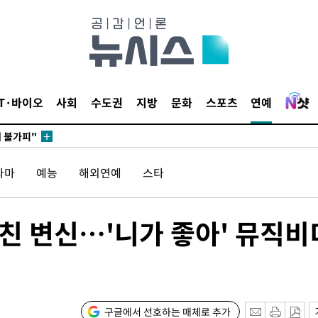
 포착
라하라 격파
꺾인다"
 위협"
IT·바이오
사회
수도권
지방
문화
스포츠
연예
 수용할까
해 불가피"
등 압수수
월 중 예
라마
예능
해외연예
스타
남친 변신…'니가 좋아' 뮤직비
구글에서 선호하는 매체로 추가