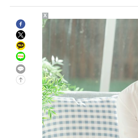
-936초 전 >
미 워싱턴주 스포캔 시의 통제불능 3개 산불, 방화선 일부 구
1시간 전 >
[속보] 호르무즈 해협 이란-오만 협상 기대속 뉴욕증시 혼조 
X
0.49%↑
-30761초 전 >
[속보]코스닥, 800p 회복…0.26% 오른 801.67 마감
-30691초 전 >
[속보]코스피, 301.88포인트(4.58%) 내린 6296.38 마
-30556초 전 >
[속보]원·달러 환율, 0.7원 내린 1423.8원 마감
-28155초 전 >
"여기 떨어졌다"…다누리, 스페이스X 로켓 달 충돌 흔적
-25200초 전 >
손흥민, 5경기 연속골 실패…LAFC는 승부차기 끝 과달
-17801초 전 >
내일까지 39도 '펄펄'…기상청 "태풍 지나며 폭염 잠시 
-17438초 전 >
트럼프, 한국계 진보 주지사 후보 맹공…"공산주의가 최대
-17416초 전 >
"美간섭에 합의 지연"…트럼프, '이란 호르무즈 통제권'
-13936초 전 >
[속보]산업장관 "李정부, 원전 반대 안해…안정 전력 위
-12633초 전 >
[속보]경찰, '홍명보 선임 논란' 대한축구협회·축구회관 
색
-12020초 전 >
[속보]산업장관 "美무역법 제301조 과잉생산 결과 발표 8
상
-11813초 전 >
[속보]코스피 매도사이드카 발동…4%대 급락
-11085초 전 >
[속보]전남광주 초대 시민추천 부시장에 백승주·윤난실
-8646초 전 >
서울 열대야 15일째 지속…비공식 '초열대야' 30도 넘어