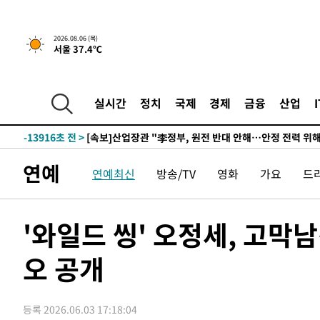
-30536초 전 >
[속보]원·달러 환율, 0.7원 내린 1423.8원 마감
-28135초 전 >
"여기 떨어졌다"…다누리, 스페이스X 로켓 달 충돌 흔적
2026.08.06 (목)
-25180초 전 >
손흥민, 5경기 연속골 실패…LAFC는 승부차기 끝 과달
서울 37.4℃
-17781초 전 >
내일까지 39도 '펄펄'…기상청 "태풍 지나며 폭염 잠시 
-17418초 전 >
트럼프, 한국계 진보 주지사 후보 맹공…"공산주의가 최대
실시간
정치
국제
경제
금융
산업
-17396초 전 >
"美간섭에 합의 지연"…트럼프, '이란 호르무즈 통제권'
-13916초 전 >
[속보]산업장관 "李정부, 원전 반대 안해…안정 전력 위
-12613초 전 >
[속보]경찰, '홍명보 선임 논란' 대한축구협회·축구회관 
색
-12000초 전 >
[속보]산업장관 "美무역법 제301조 과잉생산 결과 발표 8
연예
연예최신
방송/TV
영화
가요
드
상
-11793초 전 >
[속보]코스피 매도사이드카 발동…4%대 급락
-11065초 전 >
[속보]전남광주 초대 시민추천 부시장에 백승주·윤난실
'와일드 씽' 오정세, 고막
-8626초 전 >
서울 열대야 15일째 지속…비공식 '초열대야' 30도 넘어
-7193초 전 >
[속보]코스닥, 2.15포인트(0.27%) 내린 797.44 출발
오 공개
-7176초 전 >
[속보]코스피, 119.51포인트(1.81%) 내린 6478.75 개장
-3623초 전 >
6월 경상수지 497.3억 달러…두 달 연속 사상 최대
-3574초 전 >
서울 낮 39도 '폭염중대경보'…40도 관측 가능성도
등록 2026.06.03 17:18:04