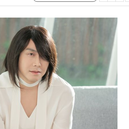
축
마감 다우
감
 포착
라하라 격파
꺾인다"
 위협"
 수용할까
해 불가피"
등 압수수
월 중 예