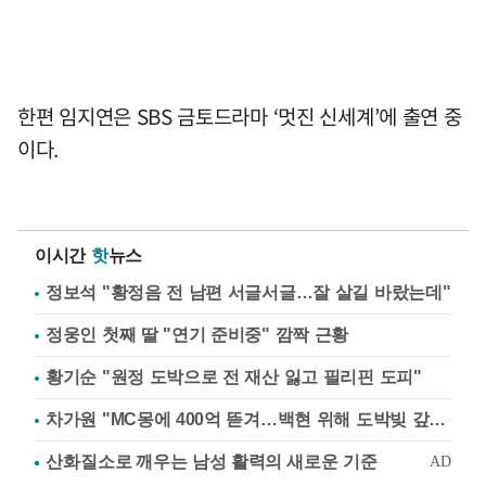
한편 임지연은 SBS 금토드라마 ‘멋진 신세계’에 출연 중
이다.
이시간
핫
뉴스
정보석 "황정음 전 남편 서글서글…잘 살길 바랐는데"
정웅인 첫째 딸 "연기 준비중" 깜짝 근황
황기순 "원정 도박으로 전 재산 잃고 필리핀 도피"
차가원 "MC몽에 400억 뜯겨…백현 위해 도박빚 갚아줘"