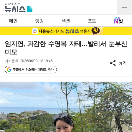
메인
랭킹
섹션
포토
임지연, 과감한 수영복 자태…발리서 눈부신
미모
기사등록
2026/06/03 18:19:45
가
가
구글에서 선호하는 매체로 추가