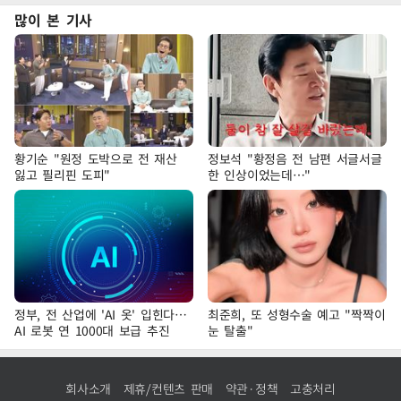
많이 본 기사
황기순 "원정 도박으로 전 재산
정보석 "황정음 전 남편 서글서글
잃고 필리핀 도피"
한 인상이었는데…"
정부, 전 산업에 'AI 옷' 입힌다…
최준희, 또 성형수술 예고 "짝짝이
AI 로봇 연 1000대 보급 추진
눈 탈출"
회사소개
제휴/컨텐츠 판매
약관·정책
고충처리