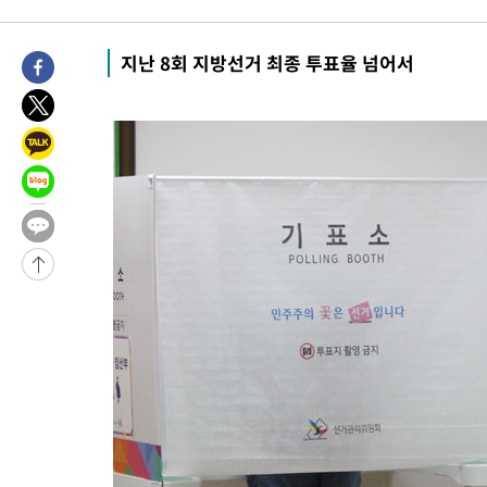
25분 전 >
내일까지 39도 '펄펄'…기상청 "태풍 지나며 폭염 잠시 꺾인다"
31분 전 >
트럼프, 한국계 진보 주지사 후보 맹공…"공산주의가 최대 위협"
지난 8회 지방선거 최종 투표율 넘어서
31분 전 >
"美간섭에 합의 지연"…트럼프, '이란 호르무즈 통제권' 수용할까
1시간 전 >
[속보]산업장관 "李정부, 원전 반대 안해…안정 전력 위해 불가피"
1시간 전 >
[속보]경찰, '홍명보 선임 논란' 대한축구협회·축구회관 등 압수수
-19526초 전 >
[속보]합참 "北 발사체는 단거리탄도미사일…감시·경계태세 
화"
-19274초 전 >
日방위성, 北이 동해로 쏜 발사체는 탄도미사일 가능성
-17704초 전 >
[속보] SKT, 에이닷 서비스 장애 발생…"원인 파악 중"
-17110초 전 >
[속보]합참 "북, 동해상으로 미상 발사체 발사"
-16506초 전 >
'낮 최고 39도' 불볕더위…한밤 열대야도 계속[내일날씨]
-16465초 전 >
[속보]7~9일 프로야구 3연전도 폭염 취소…11일 재개
-16127초 전 >
"韓 외환시장 개입 관측 배경엔 美의 대한국 무역적자 있어"
-15954초 전 >
'월드컵 탈락 후폭풍' 축구협회…초유의 압수수색에 '충격·당황
-15794초 전 >
서울 낮 37.9도, 올여름 최고치 경신…영등포 순간 '40도'
-15356초 전 >
[속보]종합특검, 대검 추가 압수수색…내란 중요임무종사 혐의
-11451초 전 >
[속보]코스닥, 800p 회복…0.26% 오른 801.67 마감