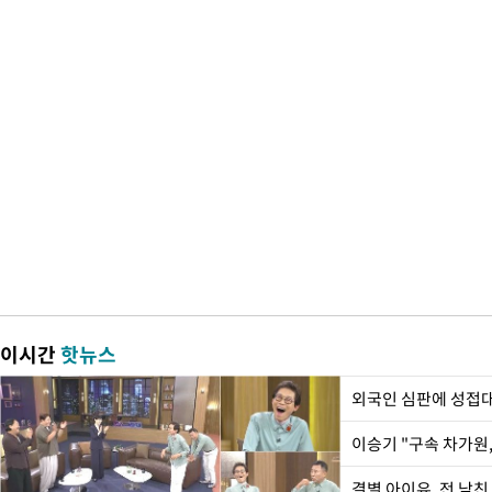
이시간
핫뉴스
외국인 심판에 성접
이승기 "구속 차가원,
결별 아이유, 전 남친