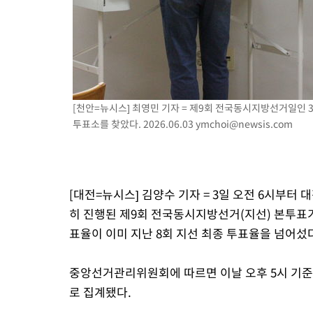
-11381초 전 >
[속보]코스피, 301.88포인트(4.58%) 내린 6296.38 마감
-11246초 전 >
[속보]원·달러 환율, 0.7원 내린 1423.8원 마감
-8845초 전 >
"여기 떨어졌다"…다누리, 스페이스X 로켓 달 충돌 흔적 포착
-5890초 전 >
손흥민, 5경기 연속골 실패…LAFC는 승부차기 끝 과달라하라 
25분 전 >
내일까지 39도 '펄펄'…기상청 "태풍 지나며 폭염 잠시 꺾인다"
[천안=뉴시스] 최영민 기자 = 제9회 전국동시지방선거일인 
31분 전 >
트럼프, 한국계 진보 주지사 후보 맹공…"공산주의가 최대 위협"
투표소를 찾았다. 2026.06.03
ymchoi@newsis.com
31분 전 >
"美간섭에 합의 지연"…트럼프, '이란 호르무즈 통제권' 수용할까
1시간 전 >
[속보]산업장관 "李정부, 원전 반대 안해…안정 전력 위해 불가피"
1시간 전 >
[속보]경찰, '홍명보 선임 논란' 대한축구협회·축구회관 등 압수수
[대전=뉴시스] 김양수 기자 = 3일 오전 6시부터 대전
히 진행된 제9회 전국동시지방선거(지선) 본투표가
표율이 이미 지난 8회 지선 최종 투표율을 넘어섰
중앙선거관리위원회에 따르면 이날 오후 5시 기준 대전
로 집계됐다.