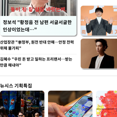
정보석 "황정음 전 남편 서글서글한
인상이었는데…"
산업장관 "李정부, 원전 반대 안해…안정 전력
위해 불가피"
김혜수 "우린 돈 받고 일하는 프리랜서…받는
만큼 해내야"
뉴시스 기획특집