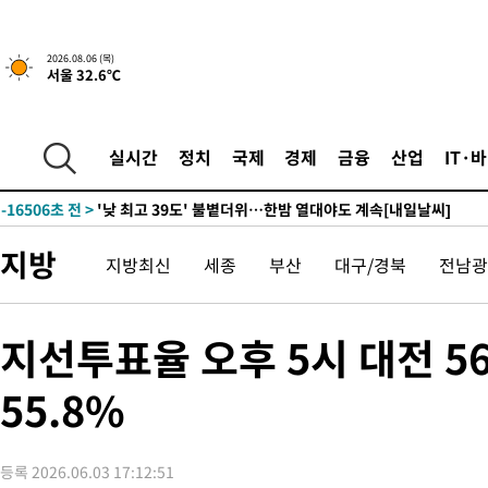
1시간 전 >
[속보]경찰, '홍명보 선임 논란' 대한축구협회·축구회관 등 압수수
-19526초 전 >
[속보]합참 "北 발사체는 단거리탄도미사일…감시·경계태세 
2026.08.06 (목)
서울 32.6℃
화"
-19274초 전 >
日방위성, 北이 동해로 쏜 발사체는 탄도미사일 가능성
-17704초 전 >
[속보] SKT, 에이닷 서비스 장애 발생…"원인 파악 중"
-17110초 전 >
[속보]합참 "북, 동해상으로 미상 발사체 발사"
실시간
정치
국제
경제
금융
산업
IT·
-16506초 전 >
'낮 최고 39도' 불볕더위…한밤 열대야도 계속[내일날씨]
-16465초 전 >
[속보]7~9일 프로야구 3연전도 폭염 취소…11일 재개
-16127초 전 >
"韓 외환시장 개입 관측 배경엔 美의 대한국 무역적자 있어"
지방
지방최신
세종
부산
대구/경북
전남광
-15954초 전 >
'월드컵 탈락 후폭풍' 축구협회…초유의 압수수색에 '충격·당황
-15794초 전 >
서울 낮 37.9도, 올여름 최고치 경신…영등포 순간 '40도'
-15356초 전 >
[속보]종합특검, 대검 추가 압수수색…내란 중요임무종사 혐의
지선투표율 오후 5시 대전 56
-11451초 전 >
[속보]코스닥, 800p 회복…0.26% 오른 801.67 마감
55.8%
-11381초 전 >
[속보]코스피, 301.88포인트(4.58%) 내린 6296.38 마감
-11246초 전 >
[속보]원·달러 환율, 0.7원 내린 1423.8원 마감
-8845초 전 >
"여기 떨어졌다"…다누리, 스페이스X 로켓 달 충돌 흔적 포착
등록 2026.06.03 17:12:51
-5890초 전 >
손흥민, 5경기 연속골 실패…LAFC는 승부차기 끝 과달라하라 