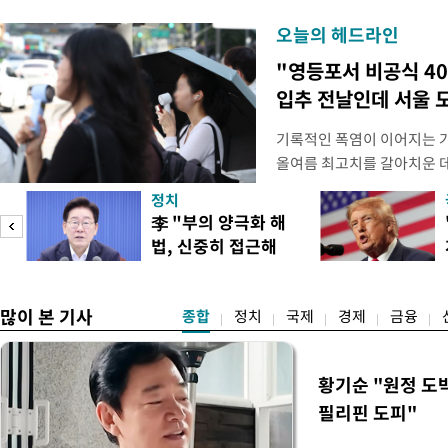
오늘의 헤드라인
"영등포서 비공식 4
입추 전날인데 서울 
기록적인 폭염이 이어지는 
올여름 최고치를 갈아치운 데
시15분 39.9도까지 치솟으
정치
청에 따르면 이날 오후 4시
李 "부의 양극화 해
관측(ASOS) 기준 37.9도
법, 신중히 접근해
했다. 관측 이래 역대 5위에
이
야"
많이 본 기사
종합
정치
국제
경제
금융
황기순 "원정 도
필리핀 도피"