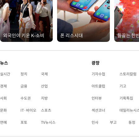
외국인이 키운 K-소비
폰 리스시대
들끓는 한
뉴스
광장
실시간
정치
국제
기자수첩
스토리칼럼
경제
금융
산업
아트클럽
기고
사회
수도권
지방
인터뷰
기획특집
문화
IT·바이오
스포츠
섹션코너
데일리뉴시
연예
포토
TV뉴시스
인사
부고
동정