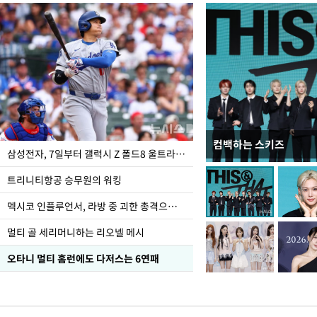
컴백하는 스키즈
입추 하루 앞둔 전남광
삼성전자, 7일부터 갤럭시 Z 폴드8 울트라·폴드8·플립8 출시
폭염
트리니티항공 승무원의 워킹
멕시코 인플루언서, 라방 중 괴한 총격으로 사망
멀티 골 세리머니하는 리오넬 메시
오타니 멀티 홈런에도 다저스는 6연패