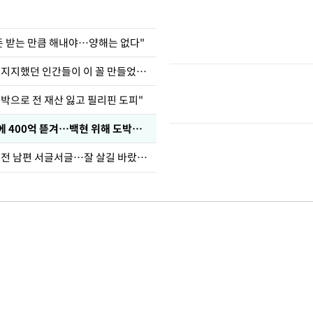
 돈 받는 만큼 해내야…양해는 없다"
허지웅 "우리가 지지했던 인간들이 이 꼴 만들었다"
도박으로 전 재산 잃고 필리핀 도피"
차가원 "MC몽에 400억 뜯겨…백현 위해 도박빚 갚아줘"
정보석 "황정음 전 남편 서글서글…잘 살길 바랐는데"