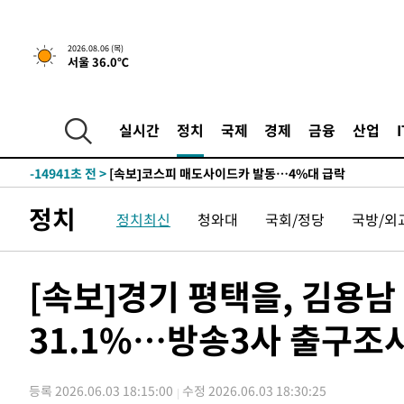
-20929초 전 >
내일까지 39도 '펄펄'…기상청 "태풍 지나며 폭염 잠시 
-20566초 전 >
트럼프, 한국계 진보 주지사 후보 맹공…"공산주의가 최대
2026.08.06 (목)
서울 36.0℃
-20544초 전 >
"美간섭에 합의 지연"…트럼프, '이란 호르무즈 통제권'
-17064초 전 >
[속보]산업장관 "李정부, 원전 반대 안해…안정 전력 위
-15761초 전 >
[속보]경찰, '홍명보 선임 논란' 대한축구협회·축구회관 
실시간
정치
국제
경제
금융
산업
색
-15148초 전 >
[속보]산업장관 "美무역법 제301조 과잉생산 결과 발표 8
상
-14941초 전 >
[속보]코스피 매도사이드카 발동…4%대 급락
-14213초 전 >
[속보]전남광주 초대 시민추천 부시장에 백승주·윤난실
정치
정치최신
청와대
국회/정당
국방/외
-11774초 전 >
서울 열대야 15일째 지속…비공식 '초열대야' 30도 넘어
-10341초 전 >
[속보]코스닥, 2.15포인트(0.27%) 내린 797.44 출발
-10324초 전 >
[속보]코스피, 119.51포인트(1.81%) 내린 6478.75 개
[속보]경기 평택을, 김용남 
-6771초 전 >
6월 경상수지 497.3억 달러…두 달 연속 사상 최대
31.1%…방송3사 출구조
-6722초 전 >
서울 낮 39도 '폭염중대경보'…40도 관측 가능성도
-4084초 전 >
미 워싱턴주 스포캔 시의 통제불능 3개 산불, 방화선 일부 
1시간 전 >
[속보] 호르무즈 해협 이란-오만 협상 기대속 뉴욕증시 혼조 
등록 2026.06.03 18:15:00
수정 2026.06.03 18:30:25
0.49%↑
1시간 전 >
[속보] 이란 대통령 "지금 최고지도자와 소통하기가 매우 어려