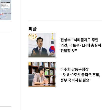
피플
전성수 "서리풀지구 주민
의견, 국토부·LH에 충실히
전달할 것"
이수희 강동구청장
"5·8·9호선 출퇴근 혼잡,
정부 국비지원 필요"