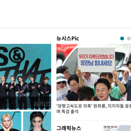
뉴시스Pic
"수사·기소 분리 관련 대비책 최
'양평고속도로 의혹' 원희룡, 지지자들 응
"
며 특검 출석
그래픽뉴스