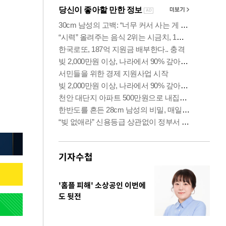
기자수첩
'홈플 피해' 소상공인 이번에
도 뒷전