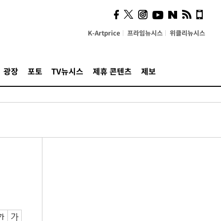
K-Artprice
프라임뉴시스
위클리뉴시스
광장
포토
TV뉴시스
제휴 콘텐츠
제보