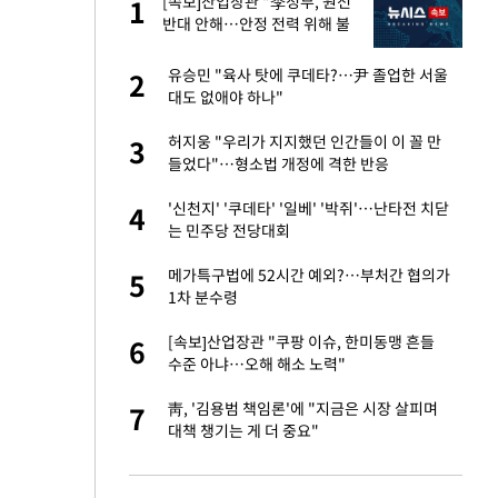
재
[속보]산업장관 "李정부, 원전
1
1
반대 안해…안정 전력 위해 불
가피"
서글서글한 인상이
유승민 "육사 탓에 쿠데타?…尹 졸업한 서울
2
2
대도 없애야 하나"
입힌다…AI 로봇 연
허지웅 "우리가 지지했던 인간들이 이 꼴 만
3
3
들었다"…형소법 개정에 격한 반응
이 안 된다"
'신천지' '쿠데타' '일베' '박쥐'…난타전 치닫
4
4
는 민주당 전당대회
"짝짝이 눈 탈출"
메가특구법에 52시간 예외?…부처간 협의가
5
5
1차 분수령
 원전 반대 안해…안
[속보]산업장관 "쿠팡 이슈, 한미동맹 흔들
6
6
수준 아냐…오해 해소 노력"
, 들이받은 승합차
靑, '김용범 책임론'에 "지금은 시장 살피며
7
7
대책 챙기는 게 더 중요"