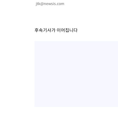
jtk@newsis.com
-4104초 전 >
미 워싱턴주 스포캔 시의 통제불능 3개 산불, 방화선 일부 
1시간 전 >
[속보] 호르무즈 해협 이란-오만 협상 기대속 뉴욕증시 혼조 
0.49%↑
1시간 전 >
[속보] 이란 대통령 "지금 최고지도자와 소통하기가 매우 어려
3년 인터뷰
5시간 전 >
[속보] "이란-오만, 호르무즈 해협 통행 항로 합의" 이란 외
후속기사가 이어집니다