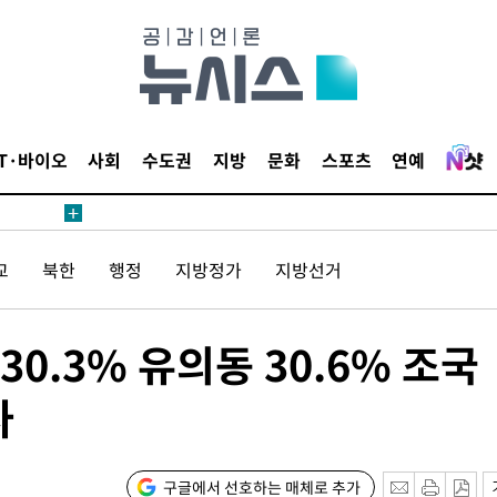
꺾인다"
 위협"
 수용할까
해 불가피"
등 압수수
IT·바이오
사회
수도권
지방
문화
스포츠
연예
월 중 예
교
북한
행정
지방정가
지방선거
장
30.3% 유의동 30.6% 조국
사
구축
마감 다우
구글에서 선호하는 매체로 추가
워" 취임