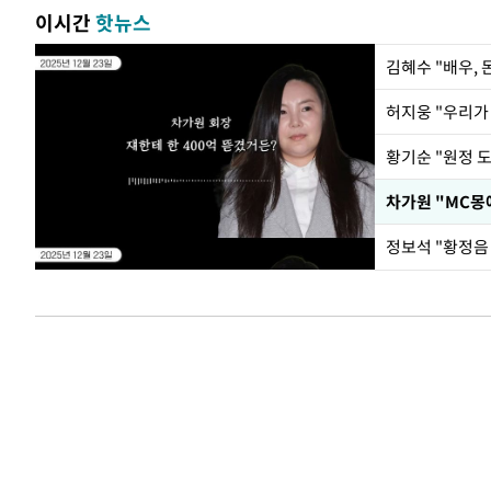
이시간
핫뉴스
김혜수 "배우,
황기순 "원정 