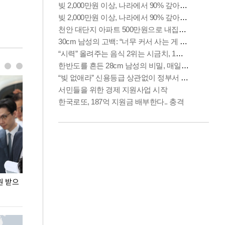
원 받으
정동영, 조현 '이상주의' 발언에 "이상이 있어야
장동혁 "李 대
현실 바꿔"
하다"