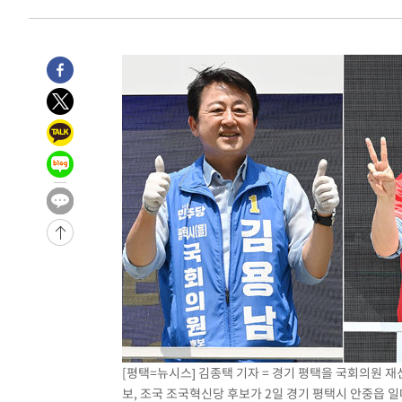
3년 인터뷰
5시간 전 >
[속보] "이란-오만, 호르무즈 해협 통행 항로 합의" 이란 외
-31303초 전 >
"여기 떨어졌다"…다누리, 스페이스X 로켓 달 충돌 흔적
-28348초 전 >
손흥민, 5경기 연속골 실패…LAFC는 승부차기 끝 과달
-20949초 전 >
내일까지 39도 '펄펄'…기상청 "태풍 지나며 폭염 잠시 
-20586초 전 >
트럼프, 한국계 진보 주지사 후보 맹공…"공산주의가 최대
-20564초 전 >
"美간섭에 합의 지연"…트럼프, '이란 호르무즈 통제권'
-17084초 전 >
[속보]산업장관 "李정부, 원전 반대 안해…안정 전력 위
-15781초 전 >
[속보]경찰, '홍명보 선임 논란' 대한축구협회·축구회관 
색
-15168초 전 >
[속보]산업장관 "美무역법 제301조 과잉생산 결과 발표 8
상
-14961초 전 >
[속보]코스피 매도사이드카 발동…4%대 급락
-14233초 전 >
[속보]전남광주 초대 시민추천 부시장에 백승주·윤난실
-11794초 전 >
서울 열대야 15일째 지속…비공식 '초열대야' 30도 넘어
-10361초 전 >
[속보]코스닥, 2.15포인트(0.27%) 내린 797.44 출발
-10344초 전 >
[속보]코스피, 119.51포인트(1.81%) 내린 6478.75 개
[평택=뉴시스] 김종택 기자 = 경기 평택을 국회의원 
-6791초 전 >
6월 경상수지 497.3억 달러…두 달 연속 사상 최대
보, 조국 조국혁신당 후보가 2일 경기 평택시 안중읍 일대
-6742초 전 >
서울 낮 39도 '폭염중대경보'…40도 관측 가능성도