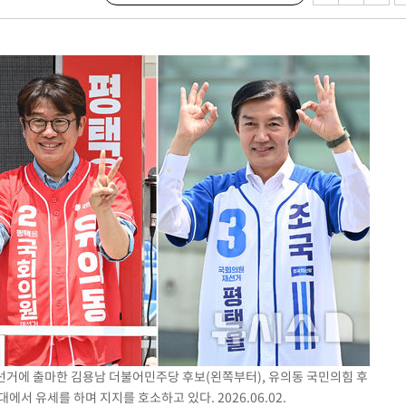
무부 대변인
 포착
라하라 격파
꺾인다"
 위협"
 수용할까
해 불가피"
등 압수수
월 중 예
장
재선거에 출마한 김용남 더불어민주당 후보(왼쪽부터), 유의동 국민의힘 후
에서 유세를 하며 지지를 호소하고 있다. 2026.06.02.