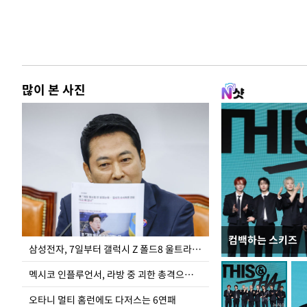
많이 본 사진
컴백하는 스키즈
이재명 대통령, 
삼성전자, 7일부터 갤럭시 Z 폴드8 울트라·폴드8·플립8 출시
선 다해 강구해야
멕시코 인플루언서, 라방 중 괴한 총격으로 사망
오타니 멀티 홈런에도 다저스는 6연패