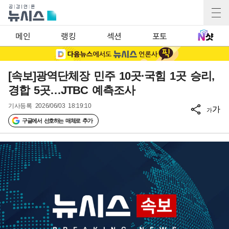
메인
랭킹
섹션
포토
[속보]광역단체장 민주 10곳·국힘 1곳 승리,
경합 5곳…JTBC 예측조사
기사등록
2026/06/03 18:19:10
가
가
구글에서 선호하는 매체로 추가