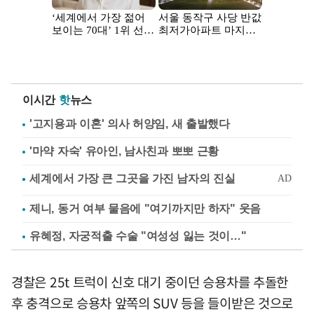
이시간
핫
뉴스
'고지용과 이혼' 의사 허양임, 새 출발했다
'마약 자숙' 유아인, 남사친과 뽀뽀 근황
제니, 동거 여부 물음에 "여기까지만 하자" 웃음
유혜정, 자궁적출 수술 "여성성 잃는 것이…"
경찰은 25t 트럭이 신호 대기 중이던 승용차를 추돌한
후 충격으로 승용차 앞쪽의 SUV 등을 들이받은 것으로