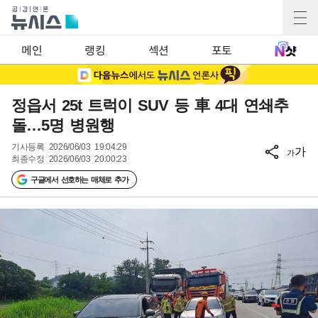
메인
랭킹
섹션
포토
정읍서 25t 트럭이 SUV 등 車 4대 연쇄추
돌…5명 병원행
기사등록
2026/06/03 19:04:29
가
가
최종수정
2026/06/03 20:00:23
구글에서 선호하는 매체로 추가