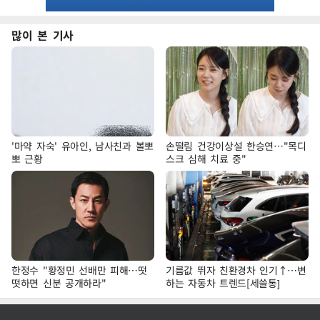
많이 본 기사
'마약 자숙' 유아인, 남사친과 볼뽀
손떨림 건강이상설 한승연…"목디
뽀 근황
스크 심해 치료 중"
한정수 "황정민 선배만 피해…떳
기름값 뛰자 친환경차 인기↑…변
떳하면 신분 공개하라"
하는 자동차 트렌드[세쓸통]