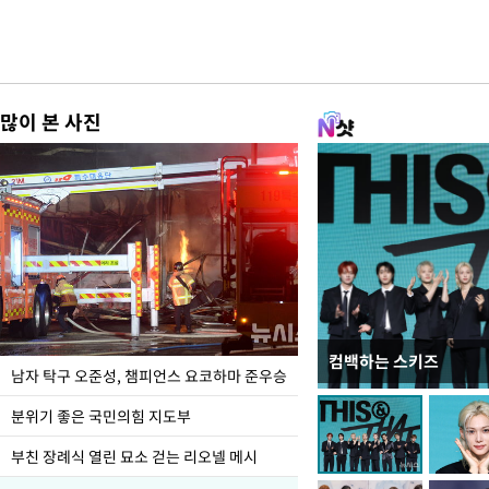
많이 본 사진
컴백하는 스키즈
한-미, UFS연합연습 1
남자 탁구 오준성, 챔피언스 요코하마 준우승
분위기 좋은 국민의힘 지도부
부친 장례식 열린 묘소 걷는 리오넬 메시