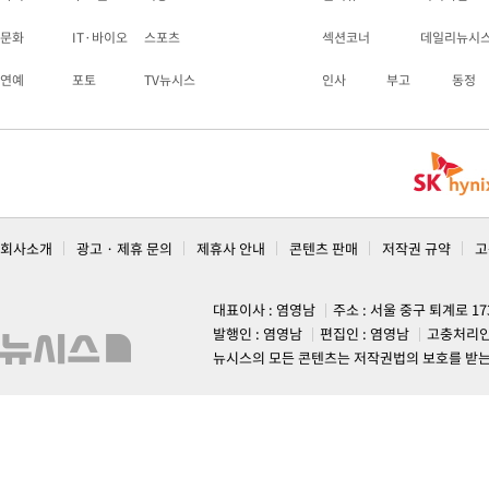
문화
IT·바이오
스포츠
섹션코너
데일리뉴시
연예
포토
TV뉴시스
인사
부고
동정
회사소개
광고 · 제휴 문의
제휴사 안내
콘텐츠 판매
저작권 규약
고
대표이사 : 염영남
주소 : 서울 중구 퇴계로 1
발행인 : 염영남
편집인 : 염영남
고충처리인
뉴시스의 모든 콘텐츠는 저작권법의 보호를 받는 바, 무