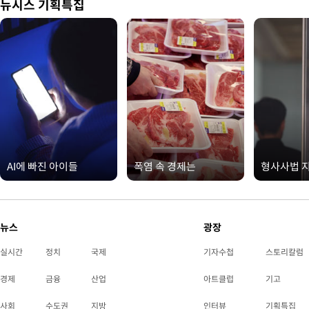
뉴시스 기획특집
AI에 빠진 아이들
폭염 속 경제는
형사사법 
뉴스
광장
실시간
정치
국제
기자수첩
스토리칼럼
경제
금융
산업
아트클럽
기고
사회
수도권
지방
인터뷰
기획특집