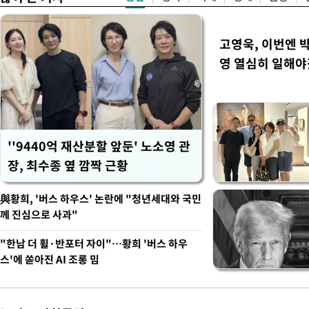
고영욱, 이번엔 
영 열심히 일해야
''9440억 재산분할 앞둔' 노소영 관
장, 최수종 옆 깜짝 근황
與황희, '버스 하우스' 논란에 "청년세대와 국민
께 진심으로 사과"
"한남 더 휠·반포터 자이"…황희 '버스 하우
스'에 쏟아진 AI 조롱 밈