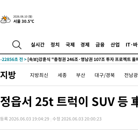
2시간 전 >
[속보]코스피, 47.56포인트(0.76%) 오른 6306.33 개장
2026.08.10 (월)
서울 30.5℃
-31130초 전 >
한국계 프란체스카 홍 등 美 진보파 '약진'…2028년 대선판 
-30527초 전 >
구윤철 "ISA 제도 개편안 관련 '與 제안'에 공감…제도 보완 
검토"
-23848초 전 >
[단독]체온 40.6도 쓰러진 해명…"엄살"이라며 훈련강요
실시간
정치
국제
경제
금융
산업
IT·
-22856초 전 >
[속보]강훈식 "충청권 246조·영남권 107조 투자 프로젝트 올
수"
-22503초 전 >
[속보]강훈식 "반도체 함께 성장 프로젝트 10년간 1조원 규모 
진…상생무역금융 5조 공급"
-22055초 전 >
[속보]강훈식 "연내 메가특구특별법 제정 추진…인허가·환경
지방
지방최신
세종
부산
대구/경북
전남광
평가 단축"
-20423초 전 >
[속보]경찰, '내부 비리' 자진신고자 징계 감면…포상금 1억으
대
-19667초 전 >
누그러진 극한 폭염…'낮 최고 34도' 무더위는 이어져[내일날씨
-16258초 전 >
제주 골프장서 멧돼지 출현 결국 사살…'이용객 대피'
정읍서 25t 트럭이 SUV 등
-14076초 전 >
[속보]원·달러 환율, 2.3원 오른 1418.4원 마감
-13920초 전 >
[속보]코스피, 40.89포인트(0.65%) 오른 6299.66 마감
등록 2026.06.03 19:04:29
수정 2026.06.03 20:00:23
-13906초 전 >
[속보]코스닥, 55.66포인트(6.97%) 오른 854.47 마감
-10613초 전 >
대포통장 107개로 불법도박 수익 5062억 세탁…19명 검거
-9090초 전 >
[속보]이 대통령 "2028년 중순까지 광주 군공항 기능 다른 군공