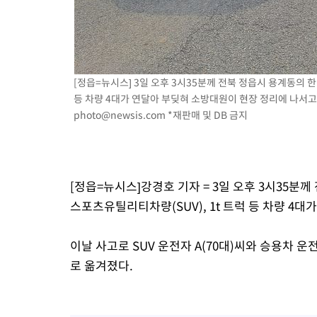
-13920초 전 >
[속보]코스피, 40.89포인트(0.65%) 오른 6299.66 마감
-13906초 전 >
[속보]코스닥, 55.66포인트(6.97%) 오른 854.47 마감
-10613초 전 >
대포통장 107개로 불법도박 수익 5062억 세탁…19명 검거
-9090초 전 >
[속보]이 대통령 "2028년 중순까지 광주 군공항 기능 다른 군공
[정읍=뉴시스] 3일 오후 3시35분께 전북 정읍시 용계동의 한 
로 임시 배치해 산단 조기 착공"
-6240초 전 >
포항스틸야드 관중석 천장 석재 낙하…K리그 전구장 긴급 점검
등 차량 4대가 연달아 부딪혀 소방대원이 현장 정리에 나서고 있
photo@newsis.com
*재판매 및 DB 금지
1시간 전 >
[속보]'전장연 시위' 1호선 용산역 상행선 무정차 통과 종료
1시간 전 >
[속보]코스닥 지수 5%대 급등에 '매수 사이드카' 발동
2시간 전 >
[속보]원·달러 환율, 오전 9시 1410.3원
2시간 전 >
[속보]코스닥, 8.85포인트(1.11%) 오른 807.66 개장
[정읍=뉴시스]강경호 기자 = 3일 오후 3시35분께
2시간 전 >
[속보]코스피, 47.56포인트(0.76%) 오른 6306.33 개장
스포츠유틸리티차량(SUV), 1t 트럭 등 차량 4대
이날 사고로 SUV 운전자 A(70대)씨와 승용차 운
로 옮겨졌다.