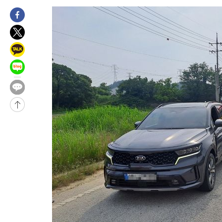
로 임시 배치해 산단 조기 착공"
-6240초 전 >
포항스틸야드 관중석 천장 석재 낙하…K리그 전구장 긴급 점검
1시간 전 >
[속보]'전장연 시위' 1호선 용산역 상행선 무정차 통과 종료
1시간 전 >
[속보]코스닥 지수 5%대 급등에 '매수 사이드카' 발동
2시간 전 >
[속보]원·달러 환율, 오전 9시 1410.3원
2시간 전 >
[속보]코스닥, 8.85포인트(1.11%) 오른 807.66 개장
2시간 전 >
[속보]코스피, 47.56포인트(0.76%) 오른 6306.33 개장
-31130초 전 >
한국계 프란체스카 홍 등 美 진보파 '약진'…2028년 대선판 
-30527초 전 >
구윤철 "ISA 제도 개편안 관련 '與 제안'에 공감…제도 보완 
검토"
-23848초 전 >
[단독]체온 40.6도 쓰러진 해명…"엄살"이라며 훈련강요
-22856초 전 >
[속보]강훈식 "충청권 246조·영남권 107조 투자 프로젝트 올
수"
-22503초 전 >
[속보]강훈식 "반도체 함께 성장 프로젝트 10년간 1조원 규모 
진…상생무역금융 5조 공급"
-22055초 전 >
[속보]강훈식 "연내 메가특구특별법 제정 추진…인허가·환경
평가 단축"
-20423초 전 >
[속보]경찰, '내부 비리' 자진신고자 징계 감면…포상금 1억으
대
-19667초 전 >
누그러진 극한 폭염…'낮 최고 34도' 무더위는 이어져[내일날씨
-16258초 전 >
제주 골프장서 멧돼지 출현 결국 사살…'이용객 대피'
-14076초 전 >
[속보]원·달러 환율, 2.3원 오른 1418.4원 마감