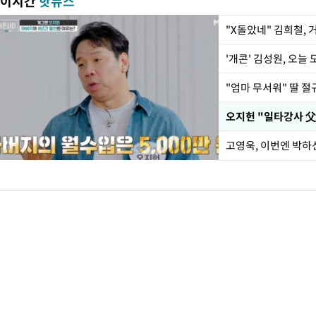
이시간
핫뉴스
"X돌았네" 김희철,
'개콘' 김성원, 오늘