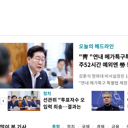
오늘의 헤드라인
"靑 "연내 메가특구
주52시간 예외엔 勞 
강훈식 청와대 비서실장은 1
"연내 메가특구 특별법 제정
향평가 등을 단축하고 전력, 
정치
교육 등 정주 여건을 신속하
선관위 "투표자수 오
실장은 이날 오후 청와대 춘
입력 죄송…결과는
프로젝트가 과감한 규제 혁신
정확"
많이 본 기사
종합
정치
국제
경제
금융