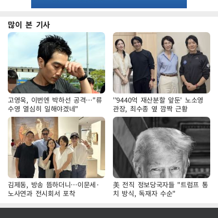
많이 본 기사
고영욱, 이번엔 박하선 공격…"류
''9440억 재산분할 앞둔' 노소영
수영 열심히 일해야겠네"
관장, 최수종 옆 깜짝 근황
김제동, 방송 뜸하더니…이문세·
美 전직 정보당국자들 "트럼프 통
노사연과 전시회서 포착
치 방식, 독재자 수순"