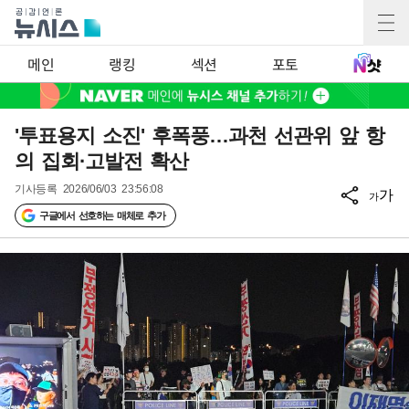
메인
랭킹
섹션
포토
'투표용지 소진' 후폭풍…과천 선관위 앞 항
의 집회·고발전 확산
기사등록
2026/06/03 23:56:08
가
가
구글에서 선호하는 매체로 추가