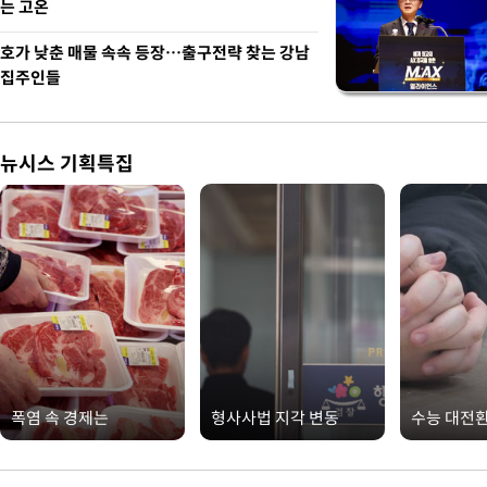
는 고온
호가 낮춘 매물 속속 등장…출구전략 찾는 강남
집주인들
뉴시스 기획특집
폭염 속 경제는
형사사법 지각 변동
수능 대전