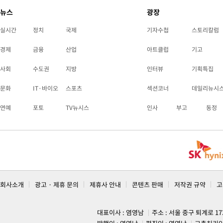
뉴스
광장
실시간
정치
국제
기자수첩
스토리칼럼
경제
금융
산업
아트클럽
기고
사회
수도권
지방
인터뷰
기획특집
문화
IT·바이오
스포츠
섹션코너
데일리뉴시
연예
포토
TV뉴시스
인사
부고
동정
회사소개
광고 · 제휴 문의
제휴사 안내
콘텐츠 판매
저작권 규약
고
대표이사 : 염영남
주소 : 서울 중구 퇴계로 1