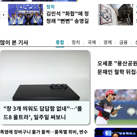
하는 제도가 있을 경우 편하
정치
다. 이 대통령은 이날 오후 
김민석 "화합"에 정
로 찾은 결혼 페널티 22개'
청래 "뻔뻔" 송영길
이 대통령은 "결혼으로 인해
은 연임 직격
많이 본 기사
종합
정치
국제
경제
금융
오세훈 "용산공원
문재인 철학 뒤집
"창 3개 띄워도 답답함 없네"…'폴
드8 울트라', 일주일 써보니
폭염에 장바구니 물가 들썩…품목별 희비, 변수