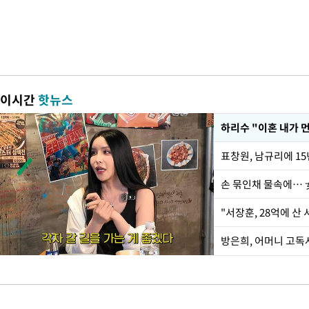
이시간
핫뉴스
하리수 "이혼 내가 
손 묶인채 물속에… 女
"서장훈, 28억에 산
방은희, 어머니 고독사