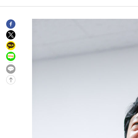
-30586초 전 >
[속보]이강인 "감독님이 원하는 마음 느꼈고, 많은 트로피 원해
틀레티코 이적"
-30368초 전 >
수도권 40도 육박 '펄펄'…동해안 일부 지역엔 호의주의보
-29337초 전 >
온열질환 사망자 3명 늘어…누적 환자 3000명 돌파
-23282초 전 >
강릉에 시간당 81.4㎜ 물폭탄…도로 잠기고 담벼락 붕괴
-19389초 전 >
백운산서 80년근 천종산삼 9뿌리 발견…감정가 1.3억원
-17099초 전 >
선재도서 해루질 나섰다 실종 60대, 닷새 만에 숨진 채 발견
-14633초 전 >
남자 농구, 나고야 아시안게임서 '홈팀' 일본과 한일전
-14009초 전 >
여수 오동도 해상서 모터보트 전복…1명 사망·1명 실종
-10236초 전 >
극한폭염 한풀 꺾이지만…'낮 최고 35도' 무더위, 열대야 계속
주 날씨]
-7254초 전 >
축구협회 "압수수색·성접대 논란 사과…쇄신의 기회로 삼겠다"
-5771초 전 >
[속보]'압수수색·성접대 논란' 축구협회 "실망과 걱정 안겨드려
송"
1시간 전 >
'최고 37도' 폭염 지속…강원동해안 최대 150㎜ 비
3시간 전 >
[속보]뉴욕증시 상승 마감…S&P 0.6% 나스닥 1.3%↑