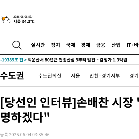
3시간 전 >
[속보]뉴욕증시 상승 마감…S&P 0.6% 나스닥 1.3%↑
-31316초 전 >
낮 최고 35도 '무더위'…동해안 시간당 30㎜ '강한 비'[내일날
2026.08.08 (토)
서울 34.3℃
-30586초 전 >
[속보]이강인 "감독님이 원하는 마음 느꼈고, 많은 트로피 원해
틀레티코 이적"
-30368초 전 >
수도권 40도 육박 '펄펄'…동해안 일부 지역엔 호의주의보
-29337초 전 >
온열질환 사망자 3명 늘어…누적 환자 3000명 돌파
실시간
정치
국제
경제
금융
산업
IT·
-23282초 전 >
강릉에 시간당 81.4㎜ 물폭탄…도로 잠기고 담벼락 붕괴
-19389초 전 >
백운산서 80년근 천종산삼 9뿌리 발견…감정가 1.3억원
-17099초 전 >
선재도서 해루질 나섰다 실종 60대, 닷새 만에 숨진 채 발견
수도권
수도권최신
서울
인천·경기서부
경기
-14633초 전 >
남자 농구, 나고야 아시안게임서 '홈팀' 일본과 한일전
-14009초 전 >
여수 오동도 해상서 모터보트 전복…1명 사망·1명 실종
-10236초 전 >
극한폭염 한풀 꺾이지만…'낮 최고 35도' 무더위, 열대야 계속
[당선인 인터뷰]손배찬 시장 
주 날씨]
-7254초 전 >
축구협회 "압수수색·성접대 논란 사과…쇄신의 기회로 삼겠다"
명하겠다"
-5771초 전 >
[속보]'압수수색·성접대 논란' 축구협회 "실망과 걱정 안겨드려
송"
1시간 전 >
'최고 37도' 폭염 지속…강원동해안 최대 150㎜ 비
3시간 전 >
[속보]뉴욕증시 상승 마감…S&P 0.6% 나스닥 1.3%↑
등록 2026.06.04 03:35:46
-31316초 전 >
낮 최고 35도 '무더위'…동해안 시간당 30㎜ '강한 비'[내일날