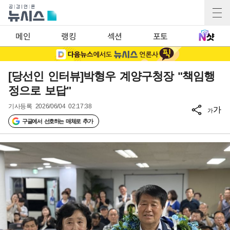
메인
랭킹
섹션
포토
[당선인 인터뷰]박형우 계양구청장 "책임행
정으로 보답"
기사등록
2026/06/04 02:17:38
가
가
구글에서 선호하는 매체로 추가