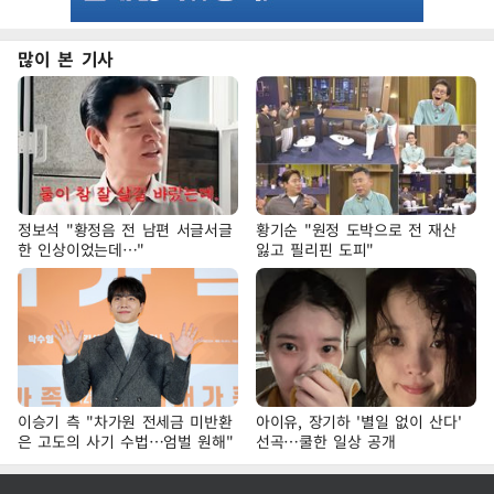
많이 본 기사
정보석 "황정음 전 남편 서글서글
황기순 "원정 도박으로 전 재산
한 인상이었는데…"
잃고 필리핀 도피"
이승기 측 "차가원 전세금 미반환
아이유, 장기하 '별일 없이 산다'
은 고도의 사기 수법…엄벌 원해"
선곡…쿨한 일상 공개