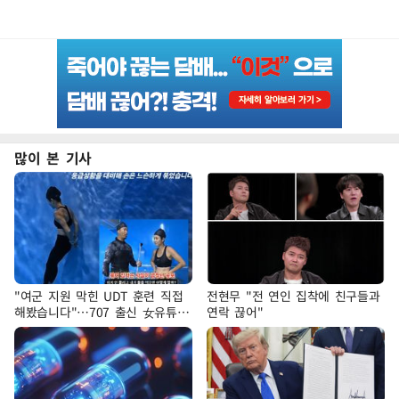
많이 본 기사
"여군 지원 막힌 UDT 훈련 직접
전현무 "전 연인 집착에 친구들과
해봤습니다"…707 출신 女유튜버
연락 끊어"
'완벽 소화'