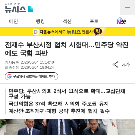
메인
랭킹
섹션
포토
전재수 부산시정 협치 시험대…민주당 약진
에도 국힘 과반
기사등록
2026/06/04 15:14:40
가
가
최종수정
2026/06/04 18:04:24
구글에서 선호하는 매체로 추가
민주당, 부산시의회 2석서 11석으로 확대…교섭단체
구성 가능
국민의힘은 37석 확보해 시의회 주도권 유지
예산안·조직개편·대형 공약 추진에 협치 필수