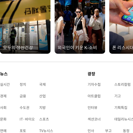
모두의 정신건강
외국인이 키운 K-소비
폰 리스시
뉴스
광장
실시간
정치
국제
기자수첩
스토리칼럼
경제
금융
산업
아트클럽
기고
사회
수도권
지방
인터뷰
기획특집
문화
IT·바이오
스포츠
섹션코너
데일리뉴시
연예
포토
TV뉴시스
인사
부고
동정