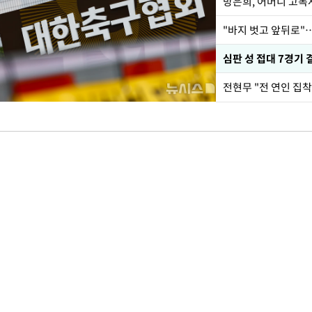
방은희, 어머니 고독사
"바지 벗고 앞뒤로"
심판 성 접대 7경기 
전현무 "전 연인 집