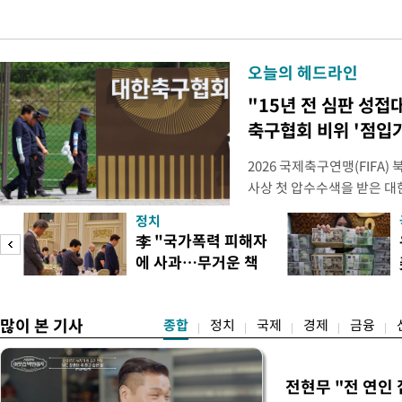
오늘의 헤드라인
"15년 전 심판 성접
축구협회 비위 '점입
2026 국제축구연맹(FIFA
사상 첫 압수수색을 받은 
거지면서 그야말로 쑥대밭이 
정치
심판 성 접대 파문까지 파
李 "국가폭력 피해자
돌이킬 수 없는 지경까지 이르
에 사과…무거운 책
홍명보 전 감독을 국가대표
도
임감"
많이 본 기사
종합
정치
국제
경제
금융
전현무 "전 연인