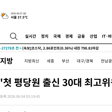
2026.08.07 (금)
서울 37.5℃
-4203초 전 >
[속보]합수본, '투표율 허위 입력' 중앙·서울·경기도 선관위 등 
압수수색
-31435초 전 >
SK하이닉스, 용인·청주 팹에 54조 투자…"AI 메모리 수요 선
응"
-28291초 전 >
여자배구 이재영·이다영 자매, 아제르바이잔 투란VC 입단
실시간
정치
국제
경제
금융
산업
IT·
-27544초 전 >
외국인 심판 성 접대 7경기 들여다보니…한국 축구 '5승 2무'
-27278초 전 >
[속보]코스닥, 2.86포인트(0.36%) 내린 798.81마감
-27231초 전 >
[속보]코스피, 6200선 약보합…0.60% 내린 6258.77에 마쳐
지방
지방최신
세종
부산
대구/경북
전남광
-27211초 전 >
[속보]원·달러 환율, 7.7원 내린 1416.1원 마감
-27100초 전 >
[속보] 노원서 40.1도 관측…서울, 2018년 이후 첫 40도
-24190초 전 >
[속보]종합특검, '계엄 수용공간 확보' 신용해 前교정본부장 기
'첫 평당원 출신 30대 최고위
-23063초 전 >
외신들도 주목한 韓축구 파문…"국민적 공분에 수사 재개"
-23034초 전 >
11시간 압수수색에 성접대 파문까지…'쑥대밭' 된 축구협회
등록 2026.06.04 03:19:45
-22056초 전 >
[속보]규제합리화위원회 부위원장에 김태유 서울대 공대 교수
병태 후임
-18414초 전 >
[속보]국힘 윤리위, '돌려차기 발언' 진종오·서범수 징계 절차 
-13739초 전 >
[속보] 7월 중국 수출 23.9%↑ 수입 27.5%↑…무역총액