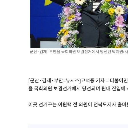
-23034초 전 >
11시간 압수수색에 성접대 파문까지…'쑥대밭' 된 축구협회
-22056초 전 >
[속보]규제합리화위원회 부위원장에 김태유 서울대 공대 교수
병태 후임
-18414초 전 >
[속보]국힘 윤리위, '돌려차기 발언' 진종오·서범수 징계 절차 
-13739초 전 >
[속보] 7월 중국 수출 23.9%↑ 수입 27.5%↑…무역총액
25.3%↑
-10899초 전 >
[속보]'채상병 순직 책임' 임성근, 항소심도 징역 3년
-10765초 전 >
[속보]종합특검, '관저이전 봐주기 감사' 유병호 구속기소
군산·김제·부안을 국회의원 보궐선거에서 당선된 박지원(사진
-7365초 전 >
민주 콩고 에볼라환자 4천명 돌파, 4053명 발생 1850명 사망
-6615초 전 >
[속보]'300억원대 사기 혐의' 차가원 대표 구속 송치
-5809초 전 >
"미 전국적 살모네라 식중독 원인은 멕시코산 할라피뇨"-- CDC
-4322초 전 >
[속보]경찰·노동부, HL만도 평택사업장 끼임 사망 관련 압수수
[군산·김제·부안=뉴시스]고석중 기자 = 더불어
-4203초 전 >
[속보]합수본, '투표율 허위 입력' 중앙·서울·경기도 선관위 등 
을 국회의원 보궐선거에서 당선되며 원내 진입에 
압수수색
이곳 선거구는 이원택 전 의원이 전북도지사 출마