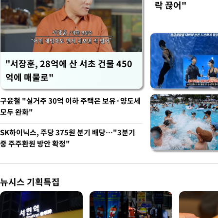
락 끊어"
"서장훈, 28억에 산 서초 건물 450
억에 매물로"
구윤철 "실거주 30억 이하 주택은 보유·양도세
모두 완화"
SK하이닉스, 주당 375원 분기 배당…"3분기
중 주주환원 방안 확정"
뉴시스 기획특집