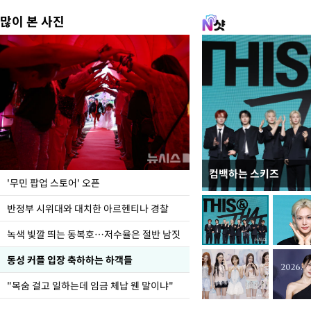
많이 본 사진
컴백하는 스키즈
지석천 뒤덮은 개구리
'무민 팝업 스토어' 오픈
반정부 시위대와 대치한 아르헨티나 경찰
녹색 빛깔 띄는 동복호…저수율은 절반 남짓
동성 커플 입장 축하하는 하객들
"목숨 걸고 일하는데 임금 체납 웬 말이냐"