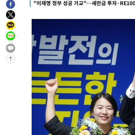
"이재명 정부 성공 가교"…새만금 투자·RE100
25.3%↑
-10899초 전 >
[속보]'채상병 순직 책임' 임성근, 항소심도 징역 3년
-10765초 전 >
[속보]종합특검, '관저이전 봐주기 감사' 유병호 구속기소
-7365초 전 >
민주 콩고 에볼라환자 4천명 돌파, 4053명 발생 1850명 사망
-6615초 전 >
[속보]'300억원대 사기 혐의' 차가원 대표 구속 송치
-5809초 전 >
"미 전국적 살모네라 식중독 원인은 멕시코산 할라피뇨"-- CDC
-4322초 전 >
[속보]경찰·노동부, HL만도 평택사업장 끼임 사망 관련 압수수
-4203초 전 >
[속보]합수본, '투표율 허위 입력' 중앙·서울·경기도 선관위 등 
압수수색
-31435초 전 >
SK하이닉스, 용인·청주 팹에 54조 투자…"AI 메모리 수요 선
응"
-28291초 전 >
여자배구 이재영·이다영 자매, 아제르바이잔 투란VC 입단
-27544초 전 >
외국인 심판 성 접대 7경기 들여다보니…한국 축구 '5승 2무'
-27278초 전 >
[속보]코스닥, 2.86포인트(0.36%) 내린 798.81마감
-27231초 전 >
[속보]코스피, 6200선 약보합…0.60% 내린 6258.77에 마쳐
-27211초 전 >
[속보]원·달러 환율, 7.7원 내린 1416.1원 마감
-27100초 전 >
[속보] 노원서 40.1도 관측…서울, 2018년 이후 첫 40도
-24190초 전 >
[속보]종합특검, '계엄 수용공간 확보' 신용해 前교정본부장 기
-23063초 전 >
외신들도 주목한 韓축구 파문…"국민적 공분에 수사 재개"