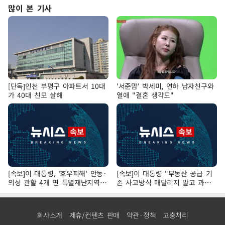
많이 본 기사
[단독]인천 부평구 아파트서 10대
'서준맘' 박세미, 연하 남자친구와
가 40대 친모 살해
열애 "결혼 생각도"
[속보]이 대통령, '호우피해' 안동·
[속보]이 대통령 "부동산 공급 기
의성 관할 4개 면 특별재난지역
존 사고방식 매달리지 말고 과감
선포
히 실천"
회사소개
제휴/컨텐츠 판매
약관·정책
고충처리