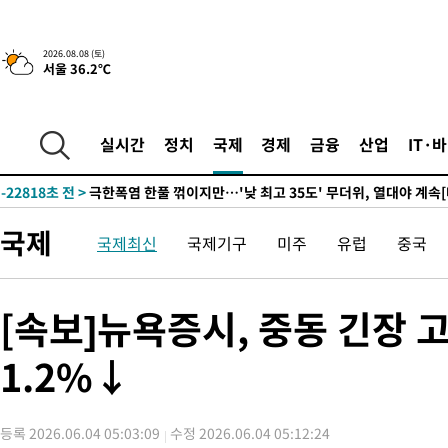
-100초 전 >
[속보]뉴욕증시 상승 마감…S&P 0.6% 나스닥 1.3%↑
2026.08.08 (토)
서울 36.2℃
-31971초 전 >
백운산서 80년근 천종산삼 9뿌리 발견…감정가 1.3억원
-29681초 전 >
선재도서 해루질 나섰다 실종 60대, 닷새 만에 숨진 채 발견
-27215초 전 >
남자 농구, 나고야 아시안게임서 '홈팀' 일본과 한일전
실시간
정치
국제
경제
금융
산업
IT·
-26591초 전 >
여수 오동도 해상서 모터보트 전복…1명 사망·1명 실종
-22818초 전 >
극한폭염 한풀 꺾이지만…'낮 최고 35도' 무더위, 열대야 계속
주 날씨]
-19836초 전 >
축구협회 "압수수색·성접대 논란 사과…쇄신의 기회로 삼겠다
국제
국제최신
국제기구
미주
유럽
중국
-18353초 전 >
[속보]'압수수색·성접대 논란' 축구협회 "실망과 걱정 안겨드려
송"
-6974초 전 >
'최고 37도' 폭염 지속…강원동해안 최대 150㎜ 비
-100초 전 >
[속보]뉴욕증시 상승 마감…S&P 0.6% 나스닥 1.3%↑
[속보]뉴욕증시, 중동 긴장
-31971초 전 >
백운산서 80년근 천종산삼 9뿌리 발견…감정가 1.3억원
1.2%↓
-29681초 전 >
선재도서 해루질 나섰다 실종 60대, 닷새 만에 숨진 채 발견
-27215초 전 >
남자 농구, 나고야 아시안게임서 '홈팀' 일본과 한일전
-26591초 전 >
여수 오동도 해상서 모터보트 전복…1명 사망·1명 실종
등록 2026.06.04 05:03:09
수정 2026.06.04 05:12:24
-22818초 전 >
극한폭염 한풀 꺾이지만…'낮 최고 35도' 무더위, 열대야 계속