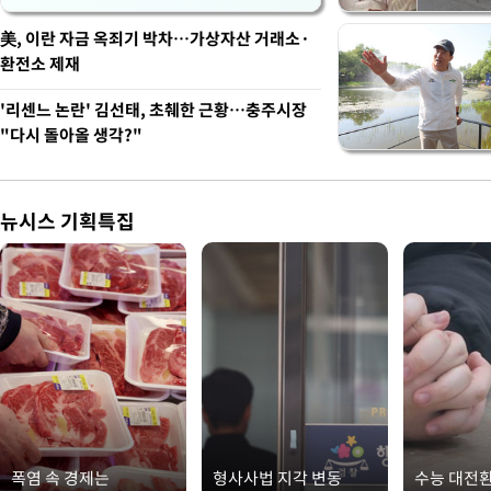
美, 이란 자금 옥죄기 박차…가상자산 거래소·
환전소 제재
'리센느 논란' 김선태, 초췌한 근황…충주시장
"다시 돌아올 생각?"
뉴시스 기획특집
폭염 속 경제는
형사사법 지각 변동
수능 대전