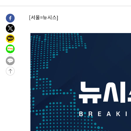
주 날씨]
-19836초 전 >
축구협회 "압수수색·성접대 논란 사과…쇄신의 기회로 삼겠다
-18353초 전 >
[속보]'압수수색·성접대 논란' 축구협회 "실망과 걱정 안겨드려
[서울=뉴시스]
송"
-6974초 전 >
'최고 37도' 폭염 지속…강원동해안 최대 150㎜ 비
-100초 전 >
[속보]뉴욕증시 상승 마감…S&P 0.6% 나스닥 1.3%↑