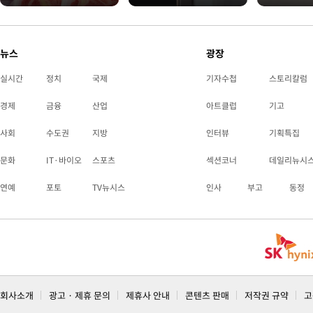
뉴스
광장
실시간
정치
국제
기자수첩
스토리칼럼
경제
금융
산업
아트클럽
기고
사회
수도권
지방
인터뷰
기획특집
문화
IT·바이오
스포츠
섹션코너
데일리뉴시
연예
포토
TV뉴시스
인사
부고
동정
회사소개
광고 · 제휴 문의
제휴사 안내
콘텐츠 판매
저작권 규약
고