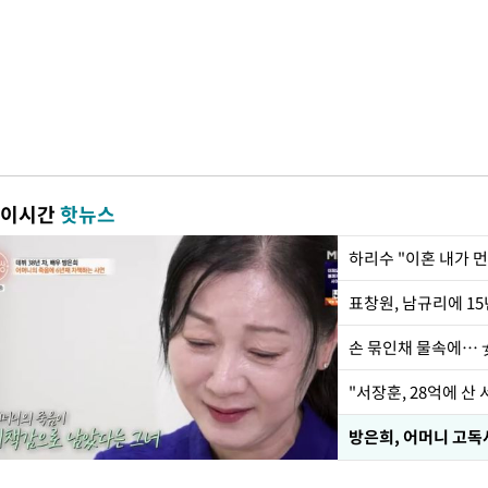
이시간
핫뉴스
하리수 "이혼 내가 
손 묶인채 물속에… 女
"서장훈, 28억에 산
방은희, 어머니 고독