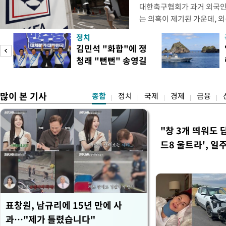
대한축구협회가 과거 외국인
는 의혹이 제기된 가운데, 
도하면서 파장이 커지고 있다.
정치
광부가 2016년 작성한 감
김민석 "화합"에 정
2011년 3월부터 2012년 
청래 "뻔뻔" 송영길
에 참여한 외국인 심판들에
은 연임 직격
고
많이 본 기사
종합
정치
국제
경제
금융
"창 3개 띄워도 
드8 울트라', 일
표창원, 남규리에 15년 만에 사
과…"제가 틀렸습니다"