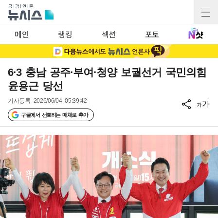
메인
랭킹
섹션
포토
6·3 충남 공주·부여·청양 보궐선거 국민의힘
윤용근 당선
기사등록
2026/06/04 05:39:42
가
가
구글에서 선호하는 매체로 추가