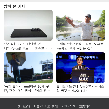
많이 본 기사
"창 3개 띄워도 답답함 없
오세훈 "용산공원 아파트, 노무현
네"…'폴드8 울트라', 일주일 써보
·문재인 철학 뒤집는 것"
니
'폭염 휴식기' 프로야구 10개 구
휴머노이드부터 AI공장까지…제조
단, 훈련·휴식 병행…"야외 훈련
업 바꾸는 M.AX 성과
해도 안전 최우선"
회사소개
제휴/컨텐츠 판매
약관·정책
고충처리