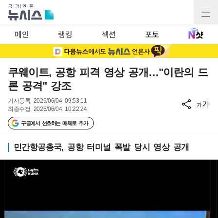
메인
랭킹
섹션
포토
쿠웨이트, 공항 피격 영상 공개…"이란의 드
론 공격" 강조
기사등록
2026/06/04 09:53:11
가
가
최종수정
2026/06/04 10:22:24
구글에서 선호하는 매체로 추가
민간항공총국, 공항 터미널 폭발 당시 영상 공개