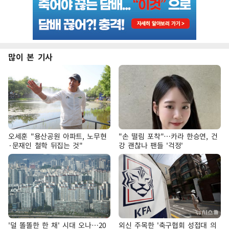
많이 본 기사
오세훈 "용산공원 아파트, 노무현
"손 떨림 포착"…카라 한승연, 건
·문재인 철학 뒤집는 것"
강 괜찮나 팬들 '걱정'
'덜 똘똘한 한 채' 시대 오나…20
외신 주목한 '축구협회 성접대 의