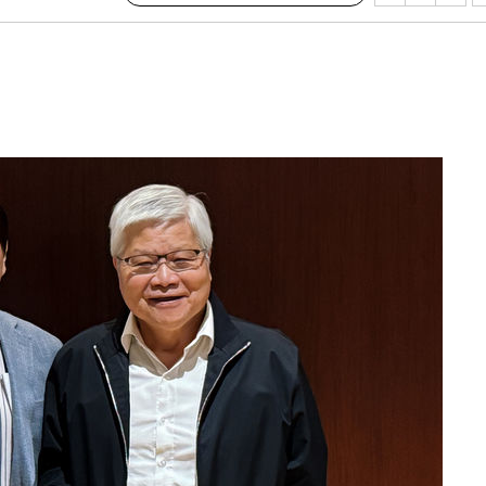
출발
개장
3명은 중태
에서 두차
부장 기소
"
협회
 교수…이
 절차 개시
액
 사망