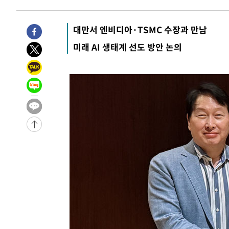
압수수색
-11164초 전 >
[속보]원·달러 환율, 오전 9시 1423.8원
-10960초 전 >
[속보]삼성전자·SK하이닉스 동반 강보합…1%대 상승 
대만서 엔비디아·TSMC 수장과 만남
-10946초 전 >
[속보]코스닥, 5.95포인트(0.74%) 상승한 807.62개장
미래 AI 생태계 선도 방안 논의
-10914초 전 >
[속보]코스피, 6300선 재탈환…1.09% 오른 6365.07 
-8079초 전 >
시리아 다마스쿠스 교외에서 미니버스 폭발.. 14명 부상, 
-7377초 전 >
입추에도 극한더위…서울 낮 39도 '폭염중대경보'
-2341초 전 >
이란, 호르무즈서 "적국 목표물들"과 대치로 남부 케슘섬
례 큰 폭발음
-31396초 전 >
[속보]종합특검, '계엄 수용공간 확보' 신용해 前교정본
-30269초 전 >
외신들도 주목한 韓축구 파문…"국민적 공분에 수사 재개
-30240초 전 >
11시간 압수수색에 성접대 파문까지…'쑥대밭' 된 축구
-29262초 전 >
[속보]규제합리화위원회 부위원장에 김태유 서울대 공대
병태 후임
-25620초 전 >
[속보]국힘 윤리위, '돌려차기 발언' 진종오·서범수 징계
-20945초 전 >
[속보] 7월 중국 수출 23.9%↑ 수입 27.5%↑…무역총
25.3%↑
-18105초 전 >
[속보]'채상병 순직 책임' 임성근, 항소심도 징역 3년
-17971초 전 >
[속보]종합특검, '관저이전 봐주기 감사' 유병호 구속기소
-14571초 전 >
민주 콩고 에볼라환자 4천명 돌파, 4053명 발생 1850명