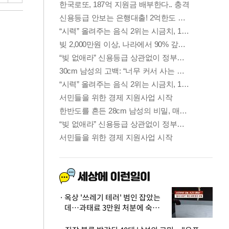
옥상 '쓰레기 테러' 범인 잡았는
데…과태료 3만원 처분에 숙박업
주 허탈