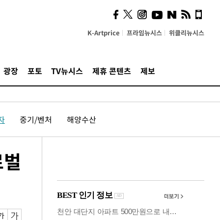
시, 스마트폰 액세서리에
NFC 더했다
K-Artprice
프라임뉴시스
위클리뉴시스
광장
포토
TV뉴시스
제휴 콘텐츠
제보
자
중기/벤처
해양수산
로벌