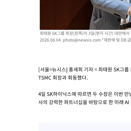
-13821초 전 >
[속보]'300억원대 사기 혐의' 차가원 대표 구속 송치
-13015초 전 >
"미 전국적 살모네라 식중독 원인은 멕시코산 할라피뇨"--
-11528초 전 >
[속보]경찰·노동부, HL만도 평택사업장 끼임 사망 관련
-11409초 전 >
[속보]합수본, '투표율 허위 입력' 중앙·서울·경기도 선관
최태원 SK그룹 회장(왼쪽)이 3일(현지 시간) 대만에서 웨
압수수색
-11164초 전 >
[속보]원·달러 환율, 오전 9시 1423.8원
2026.06.04.
photo@newsis.com
*재판매 및 DB 
-10960초 전 >
[속보]삼성전자·SK하이닉스 동반 강보합…1%대 상승 
-10946초 전 >
[속보]코스닥, 5.95포인트(0.74%) 상승한 807.62개장
-10914초 전 >
[속보]코스피, 6300선 재탈환…1.09% 오른 6365.07 
[서울=뉴시스] 홍세희 기자 = 최태원 SK그룹 
-8079초 전 >
시리아 다마스쿠스 교외에서 미니버스 폭발.. 14명 부상, 
TSMC 회장과 회동했다.
-7377초 전 >
입추에도 극한더위…서울 낮 39도 '폭염중대경보'
-2341초 전 >
이란, 호르무즈서 "적국 목표물들"과 대치로 남부 케슘섬
4일 SK하이닉스에 따르면 두 수장은 이번 만
례 큰 폭발음
사의 강력한 파트너십을 바탕으로 한 미래 AI