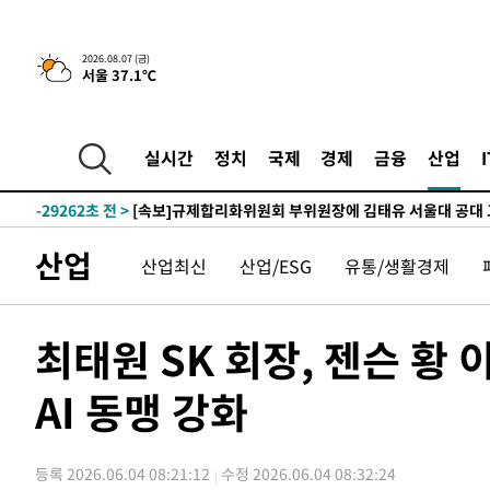
2026.08.07 (금)
서울 37.1℃
-2341초 전 >
이란, 호르무즈서 "적국 목표물들"과 대치로 남부 케슘섬
례 큰 폭발음
-31396초 전 >
[속보]종합특검, '계엄 수용공간 확보' 신용해 前교정본
-30269초 전 >
외신들도 주목한 韓축구 파문…"국민적 공분에 수사 재개
실시간
정치
국제
경제
금융
산업
-30240초 전 >
11시간 압수수색에 성접대 파문까지…'쑥대밭' 된 축구
-29262초 전 >
[속보]규제합리화위원회 부위원장에 김태유 서울대 공대
병태 후임
-25620초 전 >
[속보]국힘 윤리위, '돌려차기 발언' 진종오·서범수 징계
산업
산업최신
산업/ESG
유통/생활경제
-20945초 전 >
[속보] 7월 중국 수출 23.9%↑ 수입 27.5%↑…무역총
25.3%↑
-18105초 전 >
[속보]'채상병 순직 책임' 임성근, 항소심도 징역 3년
-17971초 전 >
[속보]종합특검, '관저이전 봐주기 감사' 유병호 구속기소
최태원 SK 회장, 젠슨 황
-14571초 전 >
민주 콩고 에볼라환자 4천명 돌파, 4053명 발생 1850명
AI 동맹 강화
-13821초 전 >
[속보]'300억원대 사기 혐의' 차가원 대표 구속 송치
-13015초 전 >
"미 전국적 살모네라 식중독 원인은 멕시코산 할라피뇨"--
-11528초 전 >
[속보]경찰·노동부, HL만도 평택사업장 끼임 사망 관련
등록 2026.06.04 08:21:12
수정 2026.06.04 08:32:24
-11409초 전 >
[속보]합수본, '투표율 허위 입력' 중앙·서울·경기도 선관