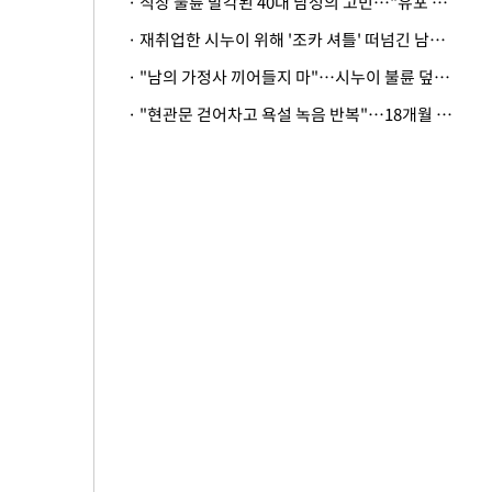
· 직장 불륜 발각된 40대 남성의 고민…"유포 동료 명예훼손·협박죄 고소 가능할까"
· 재취업한 시누이 위해 '조카 셔틀' 떠넘긴 남편…아내 "난 못한다"
· "남의 가정사 끼어들지 마"…시누이 불륜 덮으려는 남편에 억울한 아내
· "현관문 걷어차고 욕설 녹음 반복"…18개월 아기 키우는 집 뒤흔든 '앞집의 비극'