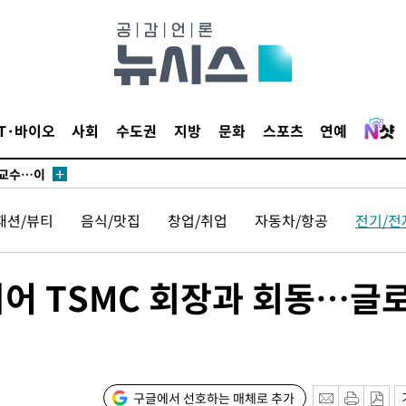
에서 두차
부장 기소
"
IT·바이오
사회
수도권
지방
문화
스포츠
연예
협회
 교수…이
 절차 개시
패션/뷰티
음식/맛집
창업/취업
자동차/항공
전기/전
액
 이어 TSMC 회장과 회동…글
 사망
 CDC
 압수수색
구글에서 선호하는 매체로 추가
위 등 9곳