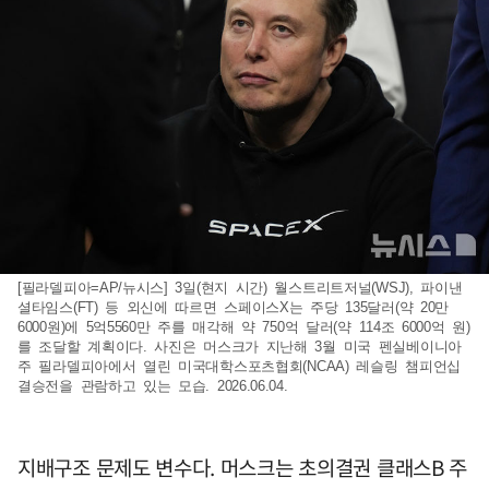
[필라델피아=AP/뉴시스] 3일(현지 시간) 월스트리트저널(WSJ), 파이낸
셜타임스(FT) 등 외신에 따르면 스페이스X는 주당 135달러(약 20만
6000원)에 5억5560만 주를 매각해 약 750억 달러(약 114조 6000억 원)
를 조달할 계획이다. 사진은 머스크가 지난해 3월 미국 펜실베이니아
주 필라델피아에서 열린 미국대학스포츠협회(NCAA) 레슬링 챔피언십
결승전을 관람하고 있는 모습. 2026.06.04.
지배구조 문제도 변수다. 머스크는 초의결권 클래스B 주