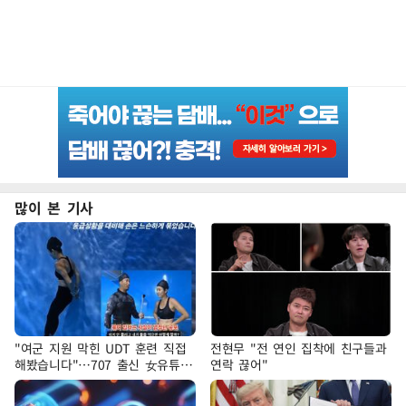
많이 본 기사
"여군 지원 막힌 UDT 훈련 직접
전현무 "전 연인 집착에 친구들과
해봤습니다"…707 출신 女유튜버
연락 끊어"
'완벽 소화'