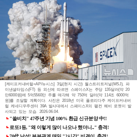
[케이프커내버럴=AP/뉴시스] 3일(현지 시간) 월스트리트저널(WSJ), 파
이낸셜타임스(FT) 등 외신에 따르면 스페이스X는 주당 135달러(약 20
만6000원)에 5억5560만 주를 매각해 약 750억 달러(약 114조 6000억
원)를 조달할 계획이다. 사진은 2018년 미국 플로리다주 케이프커내버
럴 케네디우주센터 39A 발사대에서 스페이스X의 팰컨 헤비 로켓이 발
사되고 있는 모습. 2026.06.04.