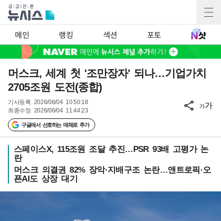
메인
랭킹
섹션
포토
머스크, 세계 첫 '조만장자' 되나…기업가치
2705조원 도전(종합)
기사등록
2026/06/04 10:50:18
가
가
최종수정
2026/06/04 11:44:23
구글에서 선호하는 매체로 추가
스페이스X, 115조원 조달 추진…PSR 93배 고평가 논
란
머스크 의결권 82% 장악·지배구조 논란…앤트로픽·오
픈AI도 상장 대기