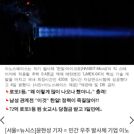
이노스페이스는 차기 발사체 '한빛-마이크로(HANBIT-Micro)'의 킥 스테
이지에 적용될 추력 0.4톤급 액체 메탄엔진 'LiMEK-04'의 핵심 기술 개
발을 마치고 국내 최장시간인 420초 장시간 지상연소시험에 성공했다
고 4일 밝혔다. (사진=이노스페이스 제공) *재판매 및 DB 금지
[서울=뉴시스]윤현성 기자 = 민간 우주 발사체 기업 이노