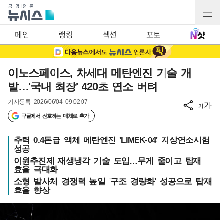
메인
랭킹
섹션
포토
이노스페이스, 차세대 메탄엔진 기술 개
발…'국내 최장' 420초 연소 버텨
기사등록
2026/06/04 09:02:07
가
가
구글에서 선호하는 매체로 추가
추력 0.4톤급 액체 메탄엔진 'LiMEK-04' 지상연소시험
성공
이원추진제 재생냉각 기술 도입…무게 줄이고 탑재
효율 극대화
소형 발사체 경쟁력 높일 '구조 경량화' 성공으로 탑재
효율 향상