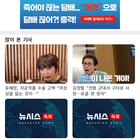
많이 본 기사
유혜정, 자궁적출 수술 고백 "여성
김정렬 "친형 군대서 구타로 사
성을 잃는 것이…"
망…유골 못 찾아"