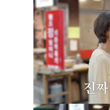
-5683초 전 >
손흥민, 68분 뛰고 2경기 침묵…LAFC, 톨루카에 1-0 승리
-4955초 전 >
'2경기 연속 침묵' 손흥민, 톨루카전 68분만 뛰고 슈팅 0개
-3707초 전 >
이강인, 오늘 서울서 AT마드리드 입단식…'전례 없는 특급
2시간 전 >
'여긴 20도, 저긴 50도'…열화상 카메라로 본 폭염 저감시설 
2시간 전 >
콜롬비아 신임 우파 대통령 취임 하루만에 차량폭탄 폭발 사건