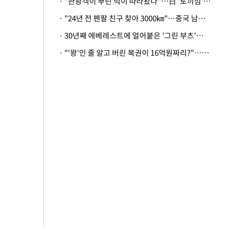
· "관광객이 뿌린 먹이 따라왔나"…日 '토끼섬' 멧돼지, 토끼까지 사냥
· "24년 전 펜팔 친구 찾아 3000㎞"…중국 남성 사연에 '뭉클'
· 30년째 에베레스트에 얼어붙은 '그린 부츠'…드디어 가족 품으로
· "'꽝'인 줄 알고 버린 복권이 16억원짜리?"…극적으로 되찾은 사연