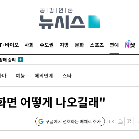
되길"
시작'
승리…정청래
청래
IT·바이오
사회
수도권
지방
문화
스포츠
연예
청래 승리
7%·정청래
2%·김민석
라마
예능
해외연예
스타
0.30%
 차에 첫
화면 어떻게 나오길래"
'
(종합)
구글에서 선호하는 매체로 추가
대우'
'온도차'