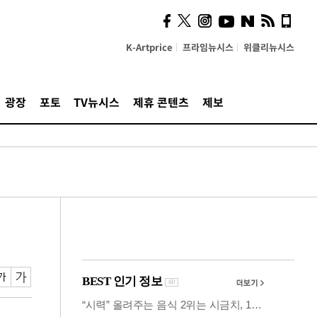
사이 해답 찾았죠"…알을
깨고 나온 '초자아'
K-Artprice
프라임뉴시스
위클리뉴시스
광장
포토
TV뉴시스
제휴 콘텐츠
제보