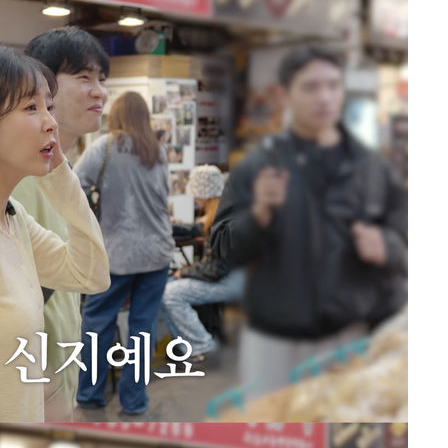
(종합)
대우'
'온도차'