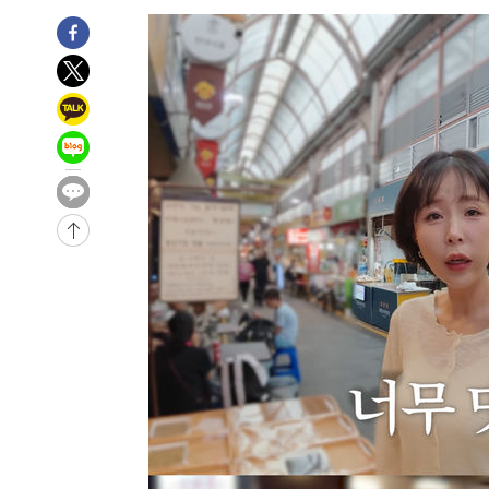
2시간 전 >
콜롬비아 신임 우파 대통령 취임 하루만에 차량폭탄 폭발 사건
-32017초 전 >
'AT마드리드 7번' 이강인, 맨시티 상대로 비공식 데뷔전
-31519초 전 >
[속보]'AT마드리드 7번' 이강인, 맨시티 상대로 비공식 
-29583초 전 >
네타냐후, 트럼프의 가자 평화 2차 15개조 평화안 '거부'
-26179초 전 >
이강인 ATM 입단식에 '상암벌 들썩'…"세계적인 선수 
-25175초 전 >
태풍 돌핀, 중 저장성 타이저우시 해안에 상륙 (1보)
-22521초 전 >
AT마드리드 데뷔 앞둔 이강인, 맨시티전 선발 대신 '벤치 
-21151초 전 >
[속보]與 강원·TK 당원투표 합산 김민석 48.54%로 
44.40%
-20485초 전 >
與 강원·TK 당원투표 합산 김민석 46.01%로 승리…정
44.53%
-20325초 전 >
[속보]與전대 권리당원투표…강원·경북 김민석, 대구 정
-20132초 전 >
[속보]與 당대표 경선, 경북 권리당원 투표 김민석 47.3
45.71%
-20034초 전 >
[속보]與 당대표 경선, 대구 권리당원 투표 정청래 47.8
46.35%
-19831초 전 >
[속보]與 당대표 경선, 강원 권리당원 투표 김민석 승리…5
득표
-17749초 전 >
"일본축구협회, 대한축구협회 성 접대 의혹 심판 조사"
-10391초 전 >
[속보]장은수, KLPGA 제주삼다수 역전 우승…데뷔 10년
정상
-5756초 전 >
"얼마나 더웠으면"…안동 물길공원서 헤엄친 구렁이 '소동