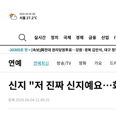
-26159초 전 >
이강인 ATM 입단식에 '상암벌 들썩'…"세계적인 선수 
-25155초 전 >
태풍 돌핀, 중 저장성 타이저우시 해안에 상륙 (1보)
2026.08.09 (일)
서울 27.2℃
-22501초 전 >
AT마드리드 데뷔 앞둔 이강인, 맨시티전 선발 대신 '벤치 
-21131초 전 >
[속보]與 강원·TK 당원투표 합산 김민석 48.54%로 
44.40%
-20465초 전 >
與 강원·TK 당원투표 합산 김민석 46.01%로 승리…정
실시간
정치
국제
경제
금융
산업
44.53%
-20305초 전 >
[속보]與전대 권리당원투표…강원·경북 김민석, 대구 정
-20112초 전 >
[속보]與 당대표 경선, 경북 권리당원 투표 김민석 47.3
45.71%
-20014초 전 >
[속보]與 당대표 경선, 대구 권리당원 투표 정청래 47.8
연예
연예최신
방송/TV
영화
가요
드
46.35%
-19811초 전 >
[속보]與 당대표 경선, 강원 권리당원 투표 김민석 승리…5
득표
-17729초 전 >
"일본축구협회, 대한축구협회 성 접대 의혹 심판 조사"
-10371초 전 >
[속보]장은수, KLPGA 제주삼다수 역전 우승…데뷔 10년
신지 "저 진짜 신지예요…
정상
-5736초 전 >
"얼마나 더웠으면"…안동 물길공원서 헤엄친 구렁이 '소동
-5663초 전 >
손흥민, 68분 뛰고 2경기 침묵…LAFC, 톨루카에 1-0 승리
등록 2026.06.04 11:49:31
-4935초 전 >
'2경기 연속 침묵' 손흥민, 톨루카전 68분만 뛰고 슈팅 0개
-3687초 전 >
이강인, 오늘 서울서 AT마드리드 입단식…'전례 없는 특급
2시간 전 >
'여긴 20도, 저긴 50도'…열화상 카메라로 본 폭염 저감시설 