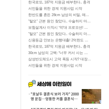
"호날두 결혼식 보러 가자" 2000
명 운집…엉뚱한 커플 결혼식에
'황당'