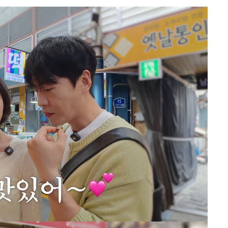
데뷔전
되길"
시작'
승리…정청래
청래
청래 승리
7%·정청래
2%·김민석
0.30%
 차에 첫
'