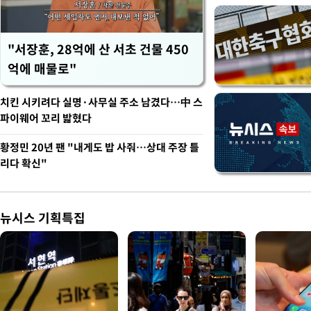
"서장훈, 28억에 산 서초 건물 450
억에 매물로"
치킨 시키려다 실명·사무실 주소 남겼다…中 스
파이웨어 꼬리 밟혔다
황정민 20년 팬 "내게도 밥 사줘…상대 주장 틀
리다 확신"
뉴시스 기획특집