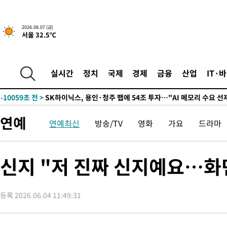
↓
-23202초 전 >
[속보]이 대통령 "부동산 공급 기존 사고방식 매달리지 말고 
실천"
-22287초 전 >
이란, "오만과 '중앙 단일 루트' 합의…북쪽 인바운드·남쪽 아
2026.08.07 (금)
서울 32.5℃
운드는 임시"
-13855초 전 >
"낮 기온 소폭 하락"…수도권 폭염중대경보, 폭염경보로 하향
-13819초 전 >
[속보]이 대통령, '호우피해' 안동·의성 관할 4개 면 특별재난
선포
-13782초 전 >
[단독]중수청 지원 검사들, 정원 초과 시 낮은 계급 임용…희망
실시간
정치
국제
경제
금융
산업
IT·
갈 수도
-11753초 전 >
낮 최고 37도 찜통더위…곳곳 소나기·강원 많은 비[내일날씨]
-10059초 전 >
SK하이닉스, 용인·청주 팹에 54조 투자…"AI 메모리 수요 선
응"
-6915초 전 >
여자배구 이재영·이다영 자매, 아제르바이잔 투란VC 입단
연예
연예최신
방송/TV
영화
가요
드라마
-6168초 전 >
외국인 심판 성 접대 7경기 들여다보니…한국 축구 '5승 2무'
-5902초 전 >
[속보]코스닥, 2.86포인트(0.36%) 내린 798.81마감
-5855초 전 >
[속보]코스피, 6200선 약보합…0.60% 내린 6258.77에 마쳐
신지 "저 진짜 신지예요…화
-5835초 전 >
[속보]원·달러 환율, 7.7원 내린 1416.1원 마감
-5724초 전 >
[속보] 노원서 40.1도 관측…서울, 2018년 이후 첫 40도
등록 2026.06.04 11:49:31
-2814초 전 >
[속보]종합특검, '계엄 수용공간 확보' 신용해 前교정본부장 기
-1687초 전 >
외신들도 주목한 韓축구 파문…"국민적 공분에 수사 재개"
-1658초 전 >
11시간 압수수색에 성접대 파문까지…'쑥대밭' 된 축구협회