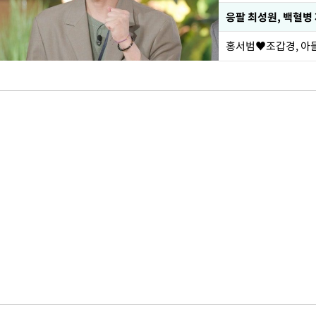
응팔 최성원, 백혈병
홍서범♥조갑경, 아들