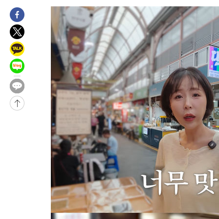
-680초 전 >
[속보]규제합리화위원회 부위원장에 김태유 서울대 공대 교수…
태 후임
-30772초 전 >
이강인, 폭염 속 AT마드리드 첫 훈련…80명 식사 대접까지(종
-27911초 전 >
미 사업체 일자리, 7월에 2.3만개 순감하고 그 전 2개월 10.3
하향수정 (2보)
-27359초 전 >
[속보] 미 사업체, 일자리 7월에 2.3만 개 줄어…실업률은 4.1
↓
-23222초 전 >
[속보]이 대통령 "부동산 공급 기존 사고방식 매달리지 말고 
실천"
-22307초 전 >
이란, "오만과 '중앙 단일 루트' 합의…북쪽 인바운드·남쪽 아
운드는 임시"
-13875초 전 >
"낮 기온 소폭 하락"…수도권 폭염중대경보, 폭염경보로 하향
-13839초 전 >
[속보]이 대통령, '호우피해' 안동·의성 관할 4개 면 특별재난
선포
-13802초 전 >
[단독]중수청 지원 검사들, 정원 초과 시 낮은 계급 임용…희망
갈 수도
-11773초 전 >
낮 최고 37도 찜통더위…곳곳 소나기·강원 많은 비[내일날씨]
-10079초 전 >
SK하이닉스, 용인·청주 팹에 54조 투자…"AI 메모리 수요 선
응"
-6935초 전 >
여자배구 이재영·이다영 자매, 아제르바이잔 투란VC 입단
-6188초 전 >
외국인 심판 성 접대 7경기 들여다보니…한국 축구 '5승 2무'
-5922초 전 >
[속보]코스닥, 2.86포인트(0.36%) 내린 798.81마감
-5875초 전 >
[속보]코스피, 6200선 약보합…0.60% 내린 6258.77에 마쳐
-5855초 전 >
[속보]원·달러 환율, 7.7원 내린 1416.1원 마감