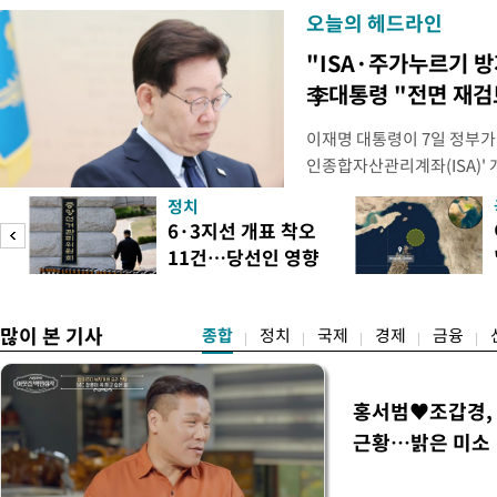
오늘의 헤드라인
"ISA·주가누르기 
李대통령 "전면 재검
이재명 대통령이 7일 정부가
인종합자산관리계좌(ISA)' 
안'을 전면 재검토 할 것을 
정치
들과의 상황 점검 회의에서 I
6·3지선 개표 착오
지법안을 둘러싼 투자자들의 
11건…당선인 영향
았다. 이 자리에서 이 대통령
도
없어
많이 본 기사
종합
정치
국제
경제
금융
홍서범♥조갑경, 
근황…밝은 미소