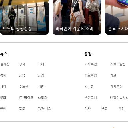
모두의 정신건강
외국인이 키운 K-소비
폰 리스시
뉴스
광장
실시간
정치
국제
기자수첩
스토리칼럼
경제
금융
산업
아트클럽
기고
사회
수도권
지방
인터뷰
기획특집
문화
IT·바이오
스포츠
섹션코너
데일리뉴시
연예
포토
TV뉴시스
인사
부고
동정