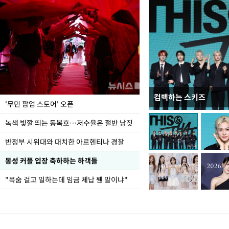
컴백하는 스키즈
지석천 뒤덮은 개구리
'무민 팝업 스토어' 오픈
녹색 빛깔 띄는 동복호…저수율은 절반 남짓
반정부 시위대와 대치한 아르헨티나 경찰
동성 커플 입장 축하하는 하객들
"목숨 걸고 일하는데 임금 체납 웬 말이냐"