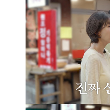
-5744초 전 >
[속보] 노원서 40.1도 관측…서울, 2018년 이후 첫 40도
-2834초 전 >
[속보]종합특검, '계엄 수용공간 확보' 신용해 前교정본부장 기
-1707초 전 >
외신들도 주목한 韓축구 파문…"국민적 공분에 수사 재개"
-1678초 전 >
11시간 압수수색에 성접대 파문까지…'쑥대밭' 된 축구협회
-700초 전 >
[속보]규제합리화위원회 부위원장에 김태유 서울대 공대 교수…
태 후임