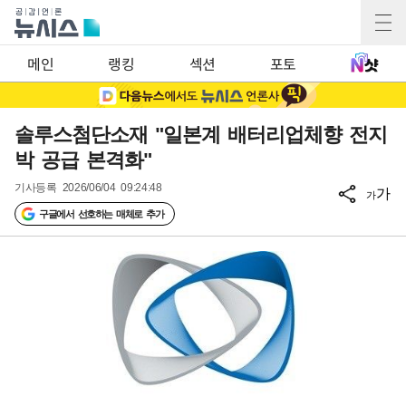
메인
랭킹
섹션
포토
솔루스첨단소재 "일본계 배터리업체향 전지
박 공급 본격화"
기사등록
2026/06/04 09:24:48
가
가
구글에서 선호하는 매체로 추가