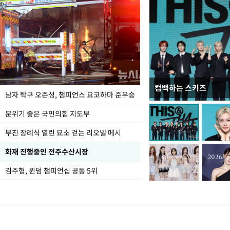
컴백하는 스키즈
한-미, UFS연합연습 1
남자 탁구 오준성, 챔피언스 요코하마 준우승
분위기 좋은 국민의힘 지도부
부친 장례식 열린 묘소 걷는 리오넬 메시
화재 진행중인 전주수산시장
김주형, 윈덤 챔피언십 공동 5위