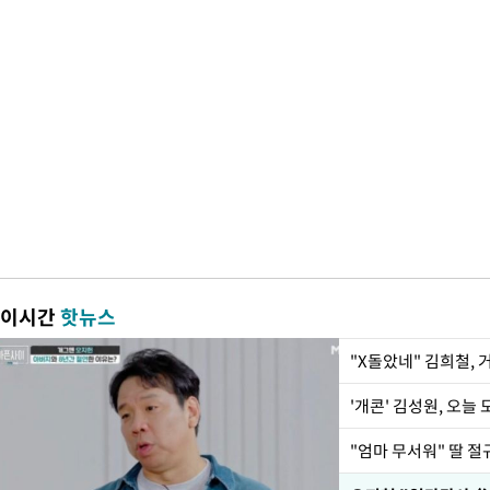
이시간
핫뉴스
"X돌았네" 김희철,
'개콘' 김성원, 오늘