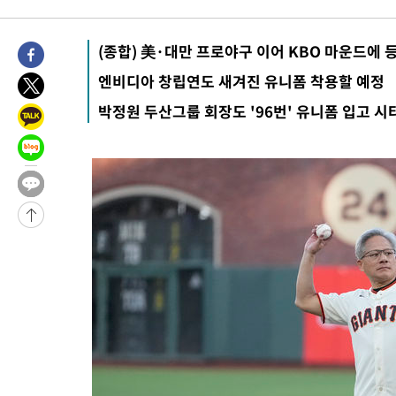
4시간 전 >
[속보]코스닥, 8.85포인트(1.11%) 오른 807.66 개장
-30648초 전 >
[속보]콜롬비아서 규모 6.8 지진…카르타고 인근서 발생
(종합) 美·대만 프로야구 이어 KBO 마운드에 
-24421초 전 >
한국계 프란체스카 홍 등 美 진보파 '약진'…2028년 대선판 
엔비디아 창립연도 새겨진 유니폼 착용할 예정
-23818초 전 >
구윤철 "ISA 제도 개편안 관련 '與 제안'에 공감…제도 보완 
박정원 두산그룹 회장도 '96번' 유니폼 입고 시
검토"
-17139초 전 >
[단독]체온 40.6도 쓰러진 해명…"엄살"이라며 훈련강요
-16147초 전 >
[속보]강훈식 "충청권 246조·영남권 107조 투자 프로젝트 올
수"
-15794초 전 >
[속보]강훈식 "반도체 함께 성장 프로젝트 10년간 1조원 규모 
진…상생무역금융 5조 공급"
-15346초 전 >
[속보]강훈식 "연내 메가특구특별법 제정 추진…인허가·환경
평가 단축"
-13714초 전 >
[속보]경찰, '내부 비리' 자진신고자 징계 감면…포상금 1억으
대
-12958초 전 >
누그러진 극한 폭염…'낮 최고 34도' 무더위는 이어져[내일날씨
-9549초 전 >
제주 골프장서 멧돼지 출현 결국 사살…'이용객 대피'
-7367초 전 >
[속보]원·달러 환율, 2.3원 오른 1418.4원 마감
-7211초 전 >
[속보]코스피, 40.89포인트(0.65%) 오른 6299.66 마감
-7197초 전 >
[속보]코스닥, 55.66포인트(6.97%) 오른 854.47 마감
-3904초 전 >
대포통장 107개로 불법도박 수익 5062억 세탁…19명 검거
-2381초 전 >
[속보]이 대통령 "2028년 중순까지 광주 군공항 기능 다른 군공