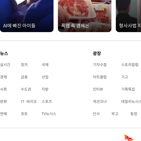
AI에 빠진 아이들
폭염 속 경제는
형사사법 
뉴스
광장
실시간
정치
국제
기자수첩
스토리칼럼
경제
금융
산업
아트클럽
기고
사회
수도권
지방
인터뷰
기획특집
문화
IT·바이오
스포츠
섹션코너
데일리뉴시
연예
포토
TV뉴시스
인사
부고
동정