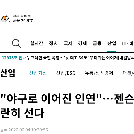
검토"
-17119초 전 >
[단독]체온 40.6도 쓰러진 해명…"엄살"이라며 훈련강요
-16127초 전 >
[속보]강훈식 "충청권 246조·영남권 107조 투자 프로젝트 올
2026.08.10 (월)
서울 29.5℃
수"
-15774초 전 >
[속보]강훈식 "반도체 함께 성장 프로젝트 10년간 1조원 규모 
진…상생무역금융 5조 공급"
-15326초 전 >
[속보]강훈식 "연내 메가특구특별법 제정 추진…인허가·환경
평가 단축"
-13694초 전 >
[속보]경찰, '내부 비리' 자진신고자 징계 감면…포상금 1억으
실시간
정치
국제
경제
금융
산업
IT·
대
-12938초 전 >
누그러진 극한 폭염…'낮 최고 34도' 무더위는 이어져[내일날씨
-9529초 전 >
제주 골프장서 멧돼지 출현 결국 사살…'이용객 대피'
-7347초 전 >
[속보]원·달러 환율, 2.3원 오른 1418.4원 마감
산업
산업최신
산업/ESG
유통/생활경제
패션
-7191초 전 >
[속보]코스피, 40.89포인트(0.65%) 오른 6299.66 마감
-7177초 전 >
[속보]코스닥, 55.66포인트(6.97%) 오른 854.47 마감
-3884초 전 >
대포통장 107개로 불법도박 수익 5062억 세탁…19명 검거
"야구로 이어진 인연"…젠슨
-2361초 전 >
[속보]이 대통령 "2028년 중순까지 광주 군공항 기능 다른 군공
로 임시 배치해 산단 조기 착공"
란히 선다
8분 전 >
포항스틸야드 관중석 천장 석재 낙하…K리그 전구장 긴급 점검
3시간 전 >
[속보]'전장연 시위' 1호선 용산역 상행선 무정차 통과 종료
3시간 전 >
[속보]코스닥 지수 5%대 급등에 '매수 사이드카' 발동
등록 2026.06.04 10:30:56
4시간 전 >
[속보]원·달러 환율, 오전 9시 1410.3원