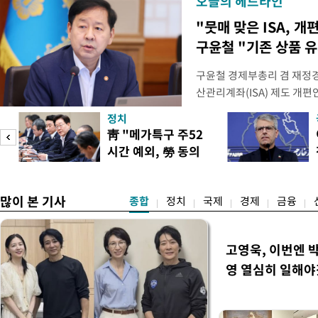
오늘의 헤드라인
"뭇매 맞은 ISA, 개
구윤철 "기존 상품 
구윤철 경제부총리 겸 재정경
산관리계좌(ISA) 제도 개편
다"며 "국민 의견까지 수렴해
정치
토할 예정"이라고 밝혔다. 
靑 "메가특구 주52
셜미디어(SNS) 엑스(X·옛
시간 예외, 勞 동의
개편안은 지난 4일부터 오는
필요"
많이 본 기사
종합
정치
국제
경제
금융
고영욱, 이번엔 
영 열심히 일해야