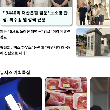
''9440억 재산분할 앞둔' 노소영 관
장, 최수종 옆 깜짝 근황
체온 40.6도 쓰러진 해병…"엄살"이라며 훈련
강요
與황희, '버스 하우스' 논란에 "청년세대와 국민
께 진심으로 사과"
뉴시스 기획특집