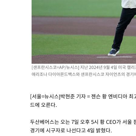
로 임시 배치해 산단 조기 착공"
7분 전 >
포항스틸야드 관중석 천장 석재 낙하…K리그 전구장 긴급 점검
3시간 전 >
[속보]'전장연 시위' 1호선 용산역 상행선 무정차 통과 종료
3시간 전 >
[속보]코스닥 지수 5%대 급등에 '매수 사이드카' 발동
4시간 전 >
[속보]원·달러 환율, 오전 9시 1410.3원
4시간 전 >
[속보]코스닥, 8.85포인트(1.11%) 오른 807.66 개장
[샌프란시스코=AP/뉴시스] 지난 2024년 9월 4일 미국 
애리조나 다이아몬드백스와 샌프란시스코 자이언츠의 경기에서 시
[서울=뉴시스]박현준 기자 = 젠슨 황 엔비디아 최
드에 오른다.
두산베어스는 오는 7일 오후 5시 황 CEO가 
경기에 시구자로 나선다고 4일 밝혔다.