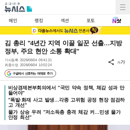
메인
랭킹
섹션
포토
김 총리 "4년간 지역 이끌 일꾼 선출…지방
정부, 주요 현안 소통 확대"
기사등록
2026/06/04 09:41:31
가
가
최종수정
2026/06/04 10:02:24
구글에서 선호하는 매체로 추가
비상경제본부회의에서 "국민 약속 정책, 체감 성과 만
들어야"
"폭발·화재 사고 발생…각종 고위험 공정 현장 점검하
고 개선"
물가 상승 우려 "저소득층 충격 체감 커…민생 물가
안정 최선"