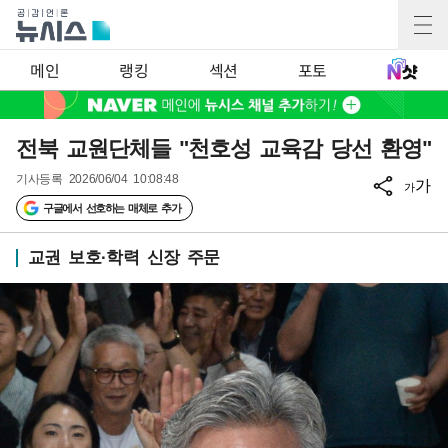
메인
랭킹
섹션
포토
전북 교원단체들 "천호성 교육감 당선 환영"
기사등록
2026/06/04 10:08:48
가
가
구글에서 선호하는 매체로 추가
교권 보호·학력 신장 주문