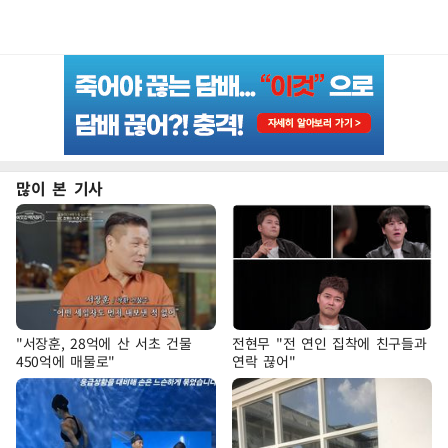
많이 본 기사
"서장훈, 28억에 산 서초 건물
전현무 "전 연인 집착에 친구들과
450억에 매물로"
연락 끊어"