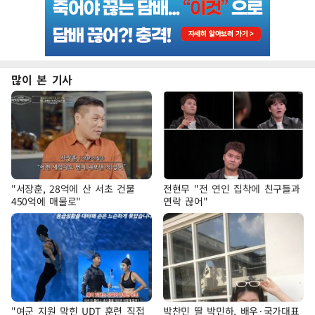
많이 본 기사
"서장훈, 28억에 산 서초 건물
전현무 "전 연인 집착에 친구들과
450억에 매물로"
연락 끊어"
"여군 지원 막힌 UDT 훈련 직접
박찬민 딸 박민하, 배우·국가대표