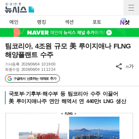
메인
랭킹
섹션
포토
팀코리아, 4조원 규모 美 루이지애나 FLNG
해양플랜트 수주
기사등록
2026/06/04 10:19:00
가
가
최종수정
2026/06/04 11:12:24
구글에서 선호하는 매체로 추가
국토부·기후부·해수부 등 팀코리아 수주 이끌어
美 루이지애나주 연안 해역서 연 440만t LNG 생산