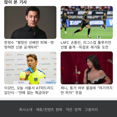
많이 본 기사
한정수 "황정민 선배만 피해…떳
LAFC 손흥민, 리그스컵 톨루카전
떳하면 신분 공개하라"
선발 출격…득점포 재가동 도전
이강인, 오늘 서울서 AT마드리드
제니, 동거 여부 물음에 "여기까지
입단식…'전례 없는 특급대우'
만 하자" 웃음
회사소개
제휴/컨텐츠 판매
약관·정책
고충처리