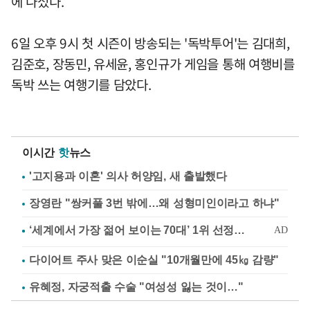
에 나섰다.
6일 오후 9시 첫 시즌이 방송되는 '독박투어'는 김대희,
김준호, 장동민, 유세윤, 홍인규가 게임을 통해 여행비를
독박 쓰는 여행기를 담았다.
이시간
핫
뉴스
'고지용과 이혼' 의사 허양임, 새 출발했다
장영란 "쌍커풀 3번 밖에…왜 성형미인이라고 하냐"
다이어트 주사 맞은 이순실 "10개월만에 45㎏ 감량"
유혜정, 자궁적출 수술 "여성성 잃는 것이…"