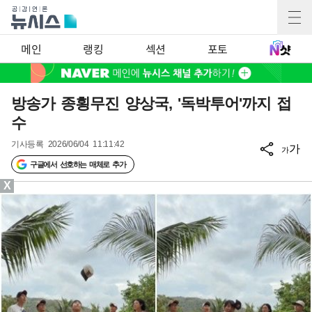
메인
랭킹
섹션
포토
방송가 종횡무진 양상국, '독박투어'까지 접
수
기사등록
2026/06/04 11:11:42
가
가
구글에서 선호하는 매체로 추가
X