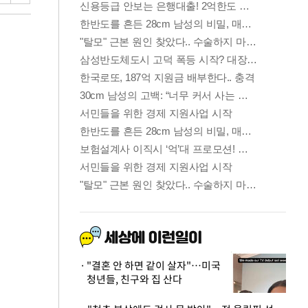
"결혼 안 하면 같이 살자"…미국
청년들, 친구와 집 산다