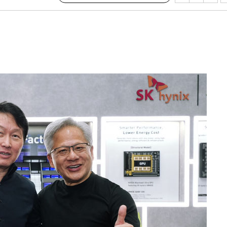
서미화·한
1위… 정청
2.08%·
해 뛸 것"
리
씨]
해 아틀레티