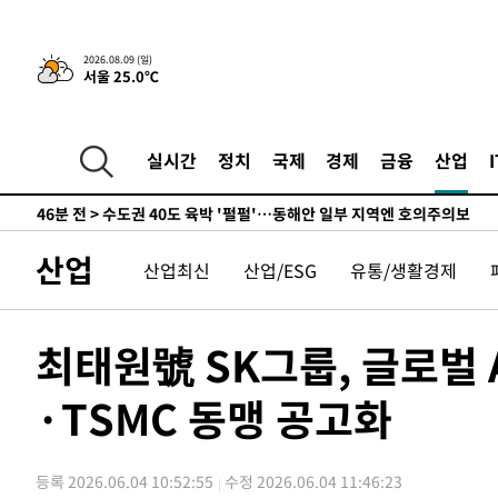
민수·김용 순
-5631초 전 >
[속보]김민석, 與 전대 당원투표 누적 득표율 45.42%로 
래 44.56%
-4913초 전 >
[속보]與 대표 경선 제주·인천 당원투표…金 47.75%·鄭 4
2026.08.09 (일)
서울 25.0℃
宋 10.17%
-4447초 전 >
이강인 "아틀레티코 이적 기뻐…등번호 7번 의미보단 팀 위
-4382초 전 >
[속보]與 당대표 경선, 제주·인천 권리당원 투표 김민석 승
30분 전 >
낮 최고 35도 '무더위'…동해안 시간당 30㎜ '강한 비'[내일날
실시간
정치
국제
경제
금융
산업
42분 전 >
[속보]이강인 "감독님이 원하는 마음 느꼈고, 많은 트로피 원
코 이적"
46분 전 >
수도권 40도 육박 '펄펄'…동해안 일부 지역엔 호의주의보
1시간 전 >
온열질환 사망자 3명 늘어…누적 환자 3000명 돌파
산업
산업최신
산업/ESG
유통/생활경제
2시간 전 >
강릉에 시간당 81.4㎜ 물폭탄…도로 잠기고 담벼락 붕괴
3시간 전 >
백운산서 80년근 천종산삼 9뿌리 발견…감정가 1.3억원
4시간 전 >
선재도서 해루질 나섰다 실종 60대, 닷새 만에 숨진 채 발견
최태원號 SK그룹, 글로벌
5시간 전 >
남자 농구, 나고야 아시안게임서 '홈팀' 일본과 한일전
·TSMC 동맹 공고화
5시간 전 >
여수 오동도 해상서 모터보트 전복…1명 사망·1명 실종
6시간 전 >
극한폭염 한풀 꺾이지만…'낮 최고 35도' 무더위, 열대야 계
날씨]
7시간 전 >
축구협회 "압수수색·성접대 논란 사과…쇄신의 기회로 삼겠
등록 2026.06.04 10:52:55
수정 2026.06.04 11:46:23
7시간 전 >
[속보]'압수수색·성접대 논란' 축구협회 "실망과 걱정 안겨드