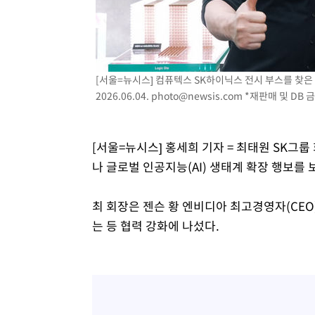
5시간 전 >
여수 오동도 해상서 모터보트 전복…1명 사망·1명 실종
6시간 전 >
극한폭염 한풀 꺾이지만…'낮 최고 35도' 무더위, 열대야 계
날씨]
7시간 전 >
축구협회 "압수수색·성접대 논란 사과…쇄신의 기회로 삼겠
7시간 전 >
[속보]'압수수색·성접대 논란' 축구협회 "실망과 걱정 안겨드
[서울=뉴시스] 컴퓨텍스 SK하이닉스 전시 부스를 찾은 최
10시간 전 >
'최고 37도' 폭염 지속…강원동해안 최대 150㎜ 비
2026.06.04.
photo@newsis.com
*재판매 및 DB 
12시간 전 >
[속보]뉴욕증시 상승 마감…S&P 0.6% 나스닥 1.3%↑
[서울=뉴시스] 홍세희 기자 = 최태원 SK그룹
나 글로벌 인공지능(AI) 생태계 확장 행보를 
최 회장은 젠슨 황 엔비디아 최고경영자(CEO)
는 등 협력 강화에 나섰다.