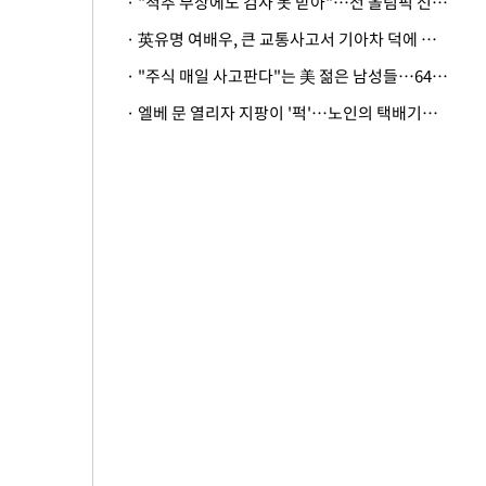
· "척추 부상에도 검사 못 받아"…전 올림픽 선수, 美봅슬레이협회 상대 소송
· 英유명 여배우, 큰 교통사고서 기아차 덕에 살았다
· "주식 매일 사고판다"는 美 젊은 남성들…64%가 "나는 인생의 패배자“
· 엘베 문 열리자 지팡이 '퍽'…노인의 택배기사 폭행 이유