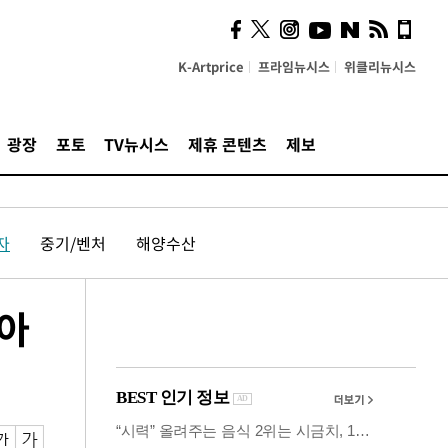
사이 해답 찾았죠"…알을
깨고 나온 '초자아'
K-Artprice
프라임뉴시스
위클리뉴시스
광장
포토
TV뉴시스
제휴 콘텐츠
제보
자
중기/벤처
해양수산
디아