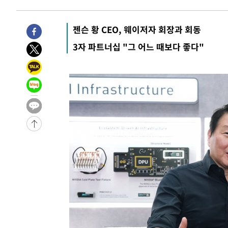
10시간 전 >
'최고 37도' 폭염 지속…강원동해안 최대 150㎜ 비
12시간 전 >
[속보]뉴욕증시 상승 마감…S&P 0.6% 나스닥 1.3%↑
젠슨 황 CEO, 웨이저자 회장과 회동
-14651초 전 >
이란 "호르무즈 재개방 합의 근접…美 배상 선행돼야"
3자 파트너십 "그 어느 때보다 좋다"
-5698초 전 >
[속보]與최고위원 제주·인천 순회경선…박선원·최민희·
민수·김용 순
-5651초 전 >
[속보]김민석, 與 전대 당원투표 누적 득표율 45.42%로 
래 44.56%
-4933초 전 >
[속보]與 대표 경선 제주·인천 당원투표…金 47.75%·鄭 4
宋 10.17%
-4467초 전 >
이강인 "아틀레티코 이적 기뻐…등번호 7번 의미보단 팀 위
-4402초 전 >
[속보]與 당대표 경선, 제주·인천 권리당원 투표 김민석 승
30분 전 >
낮 최고 35도 '무더위'…동해안 시간당 30㎜ '강한 비'[내일날
42분 전 >
[속보]이강인 "감독님이 원하는 마음 느꼈고, 많은 트로피 원
코 이적"
46분 전 >
수도권 40도 육박 '펄펄'…동해안 일부 지역엔 호의주의보
1시간 전 >
온열질환 사망자 3명 늘어…누적 환자 3000명 돌파
2시간 전 >
강릉에 시간당 81.4㎜ 물폭탄…도로 잠기고 담벼락 붕괴
3시간 전 >
백운산서 80년근 천종산삼 9뿌리 발견…감정가 1.3억원
4시간 전 >
선재도서 해루질 나섰다 실종 60대, 닷새 만에 숨진 채 발견
5시간 전 >
남자 농구, 나고야 아시안게임서 '홈팀' 일본과 한일전