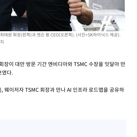
속[다음주
다"
려 죄송"
태원 회장(왼쪽)과 젠슨 황 CEO(오른쪽). (사진=SK하이닉스 제공).
금지
 회장이 대만 방문 기간 엔비디아와 TSMC 수장을 잇달아 만
보였다.
, 웨이저자 TSMC 회장과 만나 AI 인프라 로드맵을 공유하