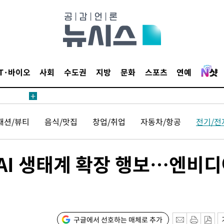
1위… 정청
2.08%·
해 뛸 것"
리
씨]
IT·바이오
사회
수도권
지방
문화
스포츠
연예
해 아틀레티
패션/뷰티
음식/맛집
창업/취업
자동차/항공
전기/전
 AI 생태계 확장 행보…엔비
속[다음주
다"
구글에서 선호하는 매체로 추가
려 죄송"