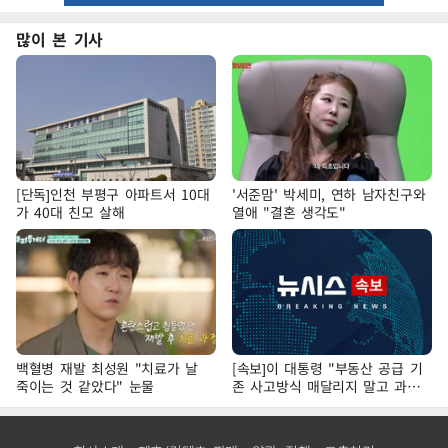
많이 본 기사
[단독]인천 부평구 아파트서 10대
'서준맘' 박세미, 연하 남자친구와
가 40대 친모 살해
열애 "결혼 생각도"
백혈병 재발 최성원 "치료가 날
[속보]이 대통령 "부동산 공급 기
죽이는 것 같았다" 눈물
존 사고방식 매달리지 말고 과감
히 실천"