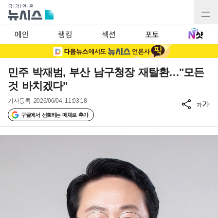
메인
랭킹
섹션
포토
민주 박재범, 부산 남구청장 재탈환…"모든
것 바치겠다"
기사등록
2026/06/04 11:03:18
가
가
구글에서 선호하는 매체로 추가