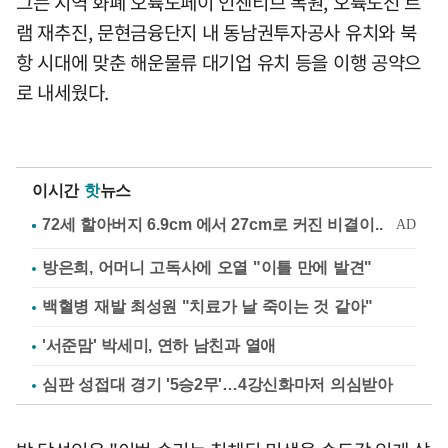
그는 지역 화폐 오륙도페이 인센티브 복원, 오륙도선 트
램 재추진, 문현금융단지 내 동남권투자공사 유치와 북
항 시대에 맞춘 해운물류 대기업 유치 등을 이행 공약으
로 내세웠다.
이시간
핫
뉴스
방은희, 어머니 고독사에 오열 "이틀 만에 발견"
백혈병 재발 최성원 "치료가 날 죽이는 것 같아"
'서준맘' 박세미, 연하 남친과 열애
심판 성접대 경기 '5승2무'…4강신화마저 의심받아