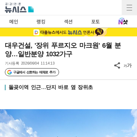
메인
랭킹
섹션
포토
대우건설, '장위 푸르지오 마크원' 6월 분
양…일반분양 1032가구
기사등록
2026/06/04 11:14:13
가
가
구글에서 선호하는 매체로 추가
돌곶이역 인근…단지 바로 옆 장위초