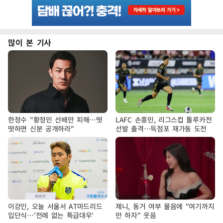
많이 본 기사
한정수 "황정민 선배만 피해…떳
LAFC 손흥민, 리그스컵 톨루카전
떳하면 신분 공개하라"
선발 출격…득점포 재가동 도전
이강인, 오늘 서울서 AT마드리드
제니, 동거 여부 물음에 "여기까지
입단식…'전례 없는 특급대우'
만 하자" 웃음