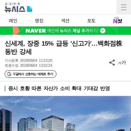
메인
랭킹
섹션
포토
신세계, 장중 15% 급등 '신고가'…백화점株
동반 강세
기사등록
2026/06/04 11:23:20
가
가
최종수정
2026/06/04 13:02:24
구글에서 선호하는 매체로 추가
증시 호황 따른 자산가 소비 확대 기대감 반영