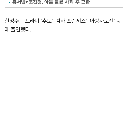
홍서범♥조갑경, 아들 불륜 사과 후 근황
한정수는 드라마 '추노' '검사 프린세스' '아랑사또전' 등
에 출연했다.