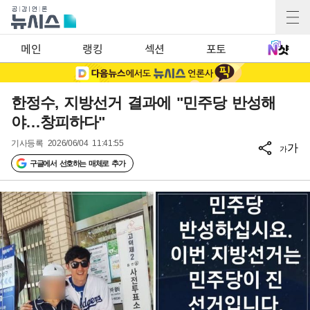
메인
랭킹
섹션
포토
한정수, 지방선거 결과에 "민주당 반성해
야…창피하다"
기사등록
2026/06/04 11:41:55
가
가
구글에서 선호하는 매체로 추가