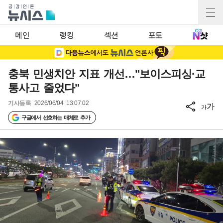
메인
랭킹
섹션
포토
충북 민생치안 지표 개선…"보이스피싱·교
통사고 줄었다"
기사등록
2026/06/04 13:07:02
가
가
구글에서 선호하는 매체로 추가