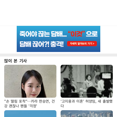
많이 본 기사
"손 떨림 포착"…카라 한승연, 건
'고지용과 이혼' 허양임, 새 출발했
강 괜찮나 팬들 '걱정'
다