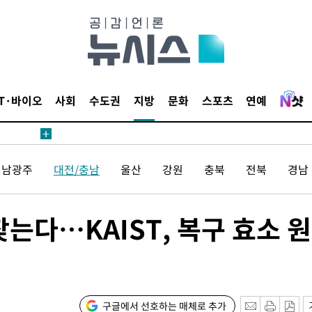
견
IT·바이오
사회
수도권
지방
문화
스포츠
연예
계속[다음
겠다"
전남광주
대전/충남
울산
강원
충북
전북
경남
겨드려 죄
찾는다…KAIST, 복구 효소 
내일날씨]
 원해 아
보
구글에서 선호하는 매체로 추가