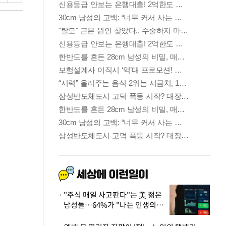
"주식 매일 사고판다"는 美 젊은
남성들…64%가 "나는 인생의
패배자“