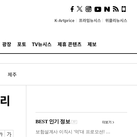
사이 해답 찾았죠"…알을
깨고 나온 '초자아'
K-Artprice
프라임뉴시스
위클리뉴시스
광장
포토
TV뉴시스
제휴 콘텐츠
제보
제주
원리