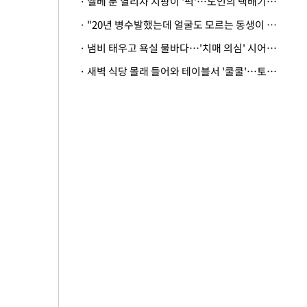
· 엘베 문 열리자 지팡이 '퍽'…노인의 택배기사 폭행 이유
· "20년 병수발했는데 얼굴도 모르는 동생이 유산 절반을"…배다른 형제 상속권 있을까
· 냄비 태우고 욕실 물바다…'치매 의심' 시어머니 검사 권유했다가 '날벼락'
· 새벽 식당 몰래 들어와 테이블서 '쿨쿨'…토사물 남기고 사라진 남성