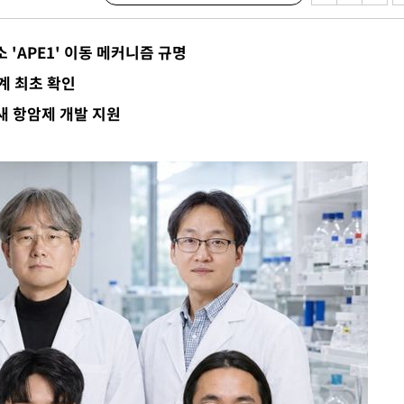
견
 'APE1' 이동 메커니즘 규명
계 최초 확인
새 항암제 개발 지원
계속[다음
겠다"
겨드려 죄