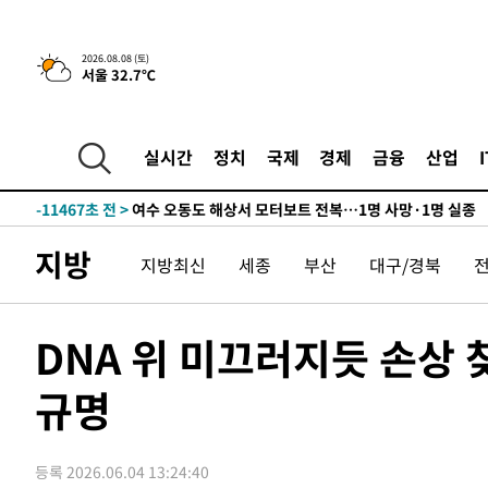
-26795초 전 >
온열질환 사망자 3명 늘어…누적 환자 3000명 돌파
-20740초 전 >
강릉에 시간당 81.4㎜ 물폭탄…도로 잠기고 담벼락 붕괴
2026.08.08 (토)
서울 32.7℃
-16847초 전 >
백운산서 80년근 천종산삼 9뿌리 발견…감정가 1.3억원
-14557초 전 >
선재도서 해루질 나섰다 실종 60대, 닷새 만에 숨진 채 발
-12091초 전 >
남자 농구, 나고야 아시안게임서 '홈팀' 일본과 한일전
실시간
정치
국제
경제
금융
산업
-11467초 전 >
여수 오동도 해상서 모터보트 전복…1명 사망·1명 실종
-7694초 전 >
극한폭염 한풀 꺾이지만…'낮 최고 35도' 무더위, 열대야 
주 날씨]
-4712초 전 >
축구협회 "압수수색·성접대 논란 사과…쇄신의 기회로 삼
지방
지방최신
세종
부산
대구/경북
-3229초 전 >
[속보]'압수수색·성접대 논란' 축구협회 "실망과 걱정 안
송"
2시간 전 >
'최고 37도' 폭염 지속…강원동해안 최대 150㎜ 비
4시간 전 >
[속보]뉴욕증시 상승 마감…S&P 0.6% 나스닥 1.3%↑
DNA 위 미끄러지듯 손상 
-28794초 전 >
낮 최고 35도 '무더위'…동해안 시간당 30㎜ '강한 비'[
규명
-28064초 전 >
[속보]이강인 "감독님이 원하는 마음 느꼈고, 많은 트로피
틀레티코 이적"
-27846초 전 >
수도권 40도 육박 '펄펄'…동해안 일부 지역엔 호의주의
-26815초 전 >
온열질환 사망자 3명 늘어…누적 환자 3000명 돌파
등록 2026.06.04 13:24:40
-20760초 전 >
강릉에 시간당 81.4㎜ 물폭탄…도로 잠기고 담벼락 붕괴