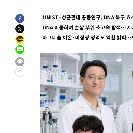
-16867초 전 >
백운산서 80년근 천종산삼 9뿌리 발견…감정가 1.3억원
-14577초 전 >
선재도서 해루질 나섰다 실종 60대, 닷새 만에 숨진 채 발
UNIST·성균관대 공동연구, DNA 복구 효소
-12111초 전 >
남자 농구, 나고야 아시안게임서 '홈팀' 일본과 한일전
DNA 이동하며 손상 부위 초고속 탐색… 세
-11487초 전 >
여수 오동도 해상서 모터보트 전복…1명 사망·1명 실종
마그네슘 이온·비정형 영역도 역할 밝혀…
-7714초 전 >
극한폭염 한풀 꺾이지만…'낮 최고 35도' 무더위, 열대야 
주 날씨]
-4732초 전 >
축구협회 "압수수색·성접대 논란 사과…쇄신의 기회로 삼
-3249초 전 >
[속보]'압수수색·성접대 논란' 축구협회 "실망과 걱정 안
송"
2시간 전 >
'최고 37도' 폭염 지속…강원동해안 최대 150㎜ 비
4시간 전 >
[속보]뉴욕증시 상승 마감…S&P 0.6% 나스닥 1.3%↑