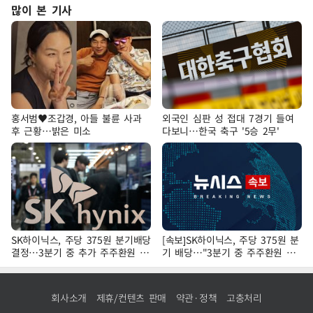
많이 본 기사
홍서범♥조갑경, 아들 불륜 사과
외국인 심판 성 접대 7경기 들여
후 근황…밝은 미소
다보니…한국 축구 '5승 2무'
SK하이닉스, 주당 375원 분기배당
[속보]SK하이닉스, 주당 375원 분
결정…3분기 중 추가 주주환원 발
기 배당…"3분기 중 주주환원 방
표
안 확정"
회사소개
제휴/컨텐츠 판매
약관·정책
고충처리