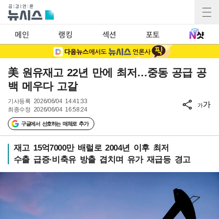
메인
랭킹
섹션
포토
美 원유재고 22년 만에 최저…중동 공급 공
백 메우다 고갈
기사등록
2026/06/04 14:41:33
가
가
최종수정
2026/06/04 16:58:24
구글에서 선호하는 매체로 추가
재고 15억7000만 배럴로 2004년 이후 최저
수출 급증·비축유 방출 겹치며 유가 재급등 경고