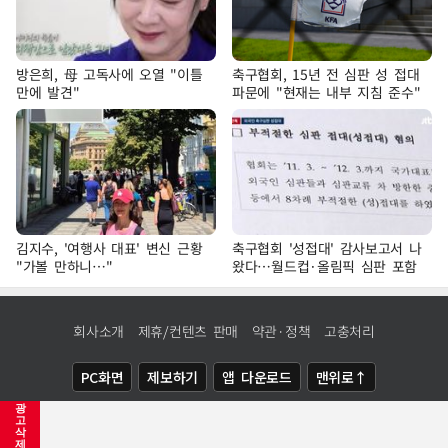
방은희, 母 고독사에 오열 "이틀
축구협회, 15년 전 심판 성 접대
만에 발견"
파문에 "현재는 내부 지침 준수"
김지수, '여행사 대표' 변신 근황
축구협회 '성접대' 감사보고서 나
"가볼 만하니…"
왔다…월드컵·올림픽 심판 포함
회사소개
제휴/컨텐츠 판매
약관·정책
고충처리
PC화면
제보하기
앱 다운로드
맨위로↑
광
COPYRIGHTⓒ
NEWSIS
ALL RIGHTS RESERVED.
고
삭
제