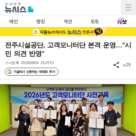
메인
랭킹
섹션
포토
전주시설공단, 고객모니터단 본격 운영…"시
민 의견 반영"
기사등록
2026/06/04 16:25:51
가
가
구글에서 선호하는 매체로 추가