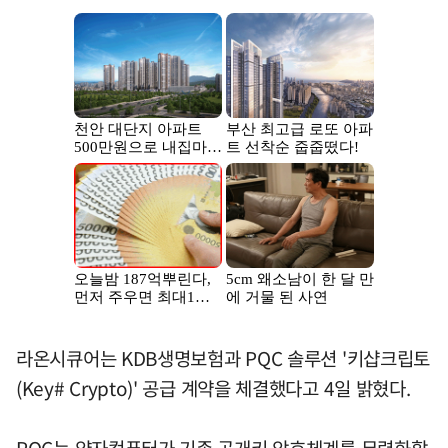
라온시큐어는 KDB생명보험과 PQC 솔루션 '키샵크립토
(Key# Crypto)' 공급 계약을 체결했다고 4일 밝혔다.
PQC는 양자컴퓨터가 기존 공개키 암호체계를 무력화할