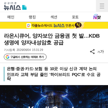
메인
랭킹
섹션
포토
라온시큐어, 양자보안 금융권 첫 발…KDB
생명에 양자내성암호 공급
기사등록
2026/06/04 15:31:29
가
가
구글에서 선호하는 매체로 추가
은행·증권·카드·보험 등 10곳 이상 신규 계약 논의
인프라 교체 부담 줄인 '하이브리드 PQC'로 수요 공
략