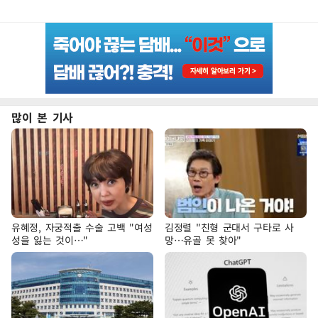
많이 본 기사
유혜정, 자궁적출 수술 고백 "여성
김정렬 "친형 군대서 구타로 사
성을 잃는 것이…"
망…유골 못 찾아"