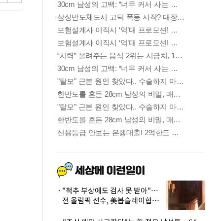
"척추 부상에도 검사 못 받아"…
전 올림픽 선수, 美봅슬레이협회
상대 소송