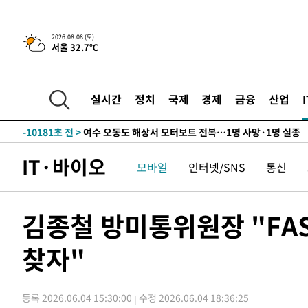
틀레티코 이적"
-26540초 전 >
수도권 40도 육박 '펄펄'…동해안 일부 지역엔 호의주의
-25509초 전 >
온열질환 사망자 3명 늘어…누적 환자 3000명 돌파
2026.08.08 (토)
서울 32.7℃
-19454초 전 >
강릉에 시간당 81.4㎜ 물폭탄…도로 잠기고 담벼락 붕괴
-15561초 전 >
백운산서 80년근 천종산삼 9뿌리 발견…감정가 1.3억원
-13271초 전 >
선재도서 해루질 나섰다 실종 60대, 닷새 만에 숨진 채 발
실시간
정치
국제
경제
금융
산업
-10805초 전 >
남자 농구, 나고야 아시안게임서 '홈팀' 일본과 한일전
-10181초 전 >
여수 오동도 해상서 모터보트 전복…1명 사망·1명 실종
-6408초 전 >
극한폭염 한풀 꺾이지만…'낮 최고 35도' 무더위, 열대야 
IT·바이오
모바일
인터넷/SNS
통신
주 날씨]
-3426초 전 >
축구협회 "압수수색·성접대 논란 사과…쇄신의 기회로 삼
-1943초 전 >
[속보]'압수수색·성접대 논란' 축구협회 "실망과 걱정 안
송"
2시간 전 >
'최고 37도' 폭염 지속…강원동해안 최대 150㎜ 비
김종철 방미통위원장 "FA
4시간 전 >
[속보]뉴욕증시 상승 마감…S&P 0.6% 나스닥 1.3%↑
찾자"
-27508초 전 >
낮 최고 35도 '무더위'…동해안 시간당 30㎜ '강한 비'[
-26778초 전 >
[속보]이강인 "감독님이 원하는 마음 느꼈고, 많은 트로피
틀레티코 이적"
-26560초 전 >
수도권 40도 육박 '펄펄'…동해안 일부 지역엔 호의주의
등록 2026.06.04 15:30:00
수정 2026.06.04 18:36:25
-25529초 전 >
온열질환 사망자 3명 늘어…누적 환자 3000명 돌파