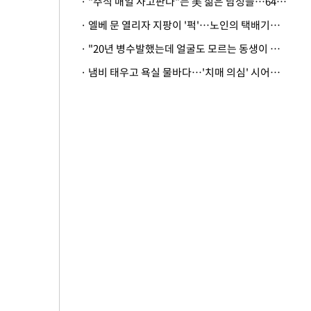
· "주식 매일 사고판다"는 美 젊은 남성들…64%가 "나는 인생의 패배자“
· 엘베 문 열리자 지팡이 '퍽'…노인의 택배기사 폭행 이유
· "20년 병수발했는데 얼굴도 모르는 동생이 유산 절반을"…배다른 형제 상속권 있을까
· 냄비 태우고 욕실 물바다…'치매 의심' 시어머니 검사 권유했다가 '날벼락'