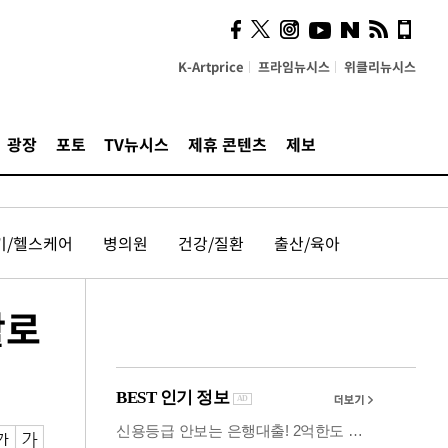
사이 해답 찾았죠"…알을
깨고 나온 '초자아'
K-Artprice
프라임뉴시스
위클리뉴시스
광장
포토
TV뉴시스
제휴 콘텐츠
제보
기/헬스케어
병의원
건강/질환
출산/육아
활로