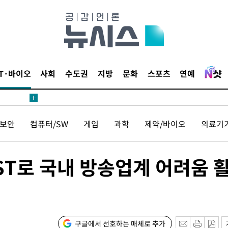
보
견
IT·바이오
사회
수도권
지방
문화
스포츠
연예
계속[다음
보안
컴퓨터/SW
게임
과학
제약/바이오
의료기
겠다"
겨드려 죄
ST로 국내 방송업계 어려움 
내일날씨]
 원해 아
보
구글에서 선호하는 매체로 추가