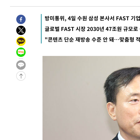
-19474초 전 >
강릉에 시간당 81.4㎜ 물폭탄…도로 잠기고 담벼락 붕괴
-15581초 전 >
백운산서 80년근 천종산삼 9뿌리 발견…감정가 1.3억원
방미통위, 4일 수원 삼성 본사서 FAST 기
-13291초 전 >
선재도서 해루질 나섰다 실종 60대, 닷새 만에 숨진 채 발
글로벌 FAST 시장 2030년 47조원 규모로
-10825초 전 >
남자 농구, 나고야 아시안게임서 '홈팀' 일본과 한일전
"콘텐츠 단순 재방송 수준 안 돼…맞춤형 
-10201초 전 >
여수 오동도 해상서 모터보트 전복…1명 사망·1명 실종
-6428초 전 >
극한폭염 한풀 꺾이지만…'낮 최고 35도' 무더위, 열대야 
주 날씨]
-3446초 전 >
축구협회 "압수수색·성접대 논란 사과…쇄신의 기회로 삼
-1963초 전 >
[속보]'압수수색·성접대 논란' 축구협회 "실망과 걱정 안
송"
2시간 전 >
'최고 37도' 폭염 지속…강원동해안 최대 150㎜ 비
4시간 전 >
[속보]뉴욕증시 상승 마감…S&P 0.6% 나스닥 1.3%↑