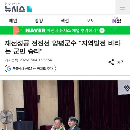
메인
랭킹
섹션
포토
재선성공 전진선 양평군수 "지역발전 바라
는 군민 승리"
기사등록
2026/06/04 15:23:54
가
가
구글에서 선호하는 매체로 추가