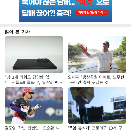
많이 본 기사
"창 3개 띄워도 답답함 없
오세훈 "용산공원 아파트, 노무현
네"…'폴드8 울트라', 일주일 써보
·문재인 철학 뒤집는 것"
니
김도영·곽빈·안현민…오승환·니
'폭염 휴식기' 프로야구 10개 구