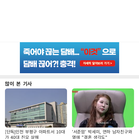
많이 본 기사
[단독]인천 부평구 아파트서 10대
'서준맘' 박세미, 연하 남자친구와
가 40대 친모 살해
열애 "결혼 생각도"