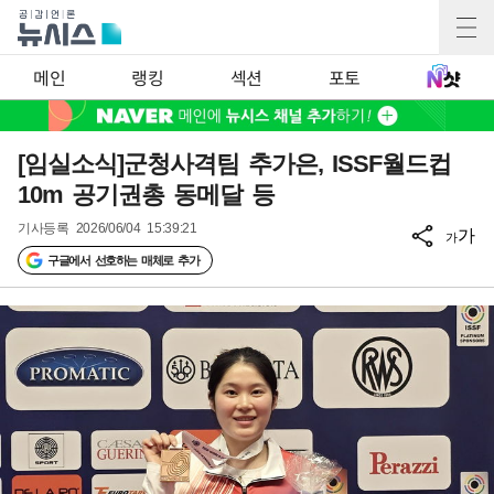
메인
랭킹
섹션
포토
[임실소식]군청사격팀 추가은, ISSF월드컵
10m 공기권총 동메달 등
기사등록
2026/06/04 15:39:21
가
가
구글에서 선호하는 매체로 추가