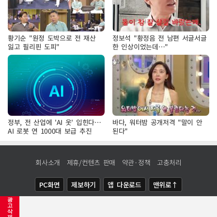
황기순 "원정 도박으로 전 재산
정보석 "황정음 전 남편 서글서글
잃고 필리핀 도피"
한 인상이었는데…"
정부, 전 산업에 'AI 옷' 입힌다…
바다, 워터밤 공개저격 "말이 안
AI 로봇 연 1000대 보급 추진
된다"
회사소개
제휴/컨텐츠 판매
약관·정책
고충처리
PC화면
제보하기
앱 다운로드
맨위로↑
광
COPYRIGHTⓒ
NEWSIS
ALL RIGHTS RESERVED.
고
삭