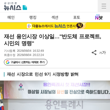
메인
랭킹
섹션
포토
재선 용인시장 이상일…"반도체 프로젝트,
시민의 명령"
기사등록
2026/06/04 16:32:49
가
가
최종수정
2026/06/04 20:22:24
구글에서 선호하는 매체로 추가
재선 시장으로 민선 9기 시정방향 밝혀