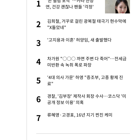
"손 떨림 포착"…카라 한승
1
1
연, 건강 괜찮나 팬들 '걱정'
오나…20억대 아파트
김희철, 거꾸로 걸린 광복절 태극기 현수막에
2
2
 그 이후②]
"X돌았네"
절 태극기 현수막에
'고지용과 이혼' 허양임, 새 출발했다
3
3
대 의혹'…2002
차가원 "○○○ 까면 주변 다 죽어"…전세금
4
4
미반환 속 녹취 폭로 파장
새 출발했다
'4대 의사 가문' 하영 "증조부, 고종 황제 진
5
5
료"
 다 죽어"…전세금
경찰, '김부장' 제작사 회장 수사…코스닥 '미
6
6
공개 정보 이용' 의혹
"…네이버가 국방
류혜영·고경표, 16년 지기 찐친 케미
7
7