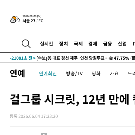
2026.08.08 (토)
서울 27.1℃
8시간 전 >
[속보]뉴욕증시 상승 마감…S&P 0.6% 나스닥 1.3%↑
-30799초 전 >
이란 "호르무즈 재개방 합의 근접…美 배상 선행돼야"
-21846초 전 >
[속보]與최고위원 제주·인천 순회경선…박선원·최민희
실시간
정치
국제
경제
금융
산업
한민수·김용 순
-21799초 전 >
[속보]김민석, 與 전대 당원투표 누적 득표율 45.42%로 
청래 44.56%
-21081초 전 >
[속보]與 대표 경선 제주·인천 당원투표…金 47.75%·
42.08%·宋 10.17%
-20615초 전 >
이강인 "아틀레티코 이적 기뻐…등번호 7번 의미보단 팀 
연예
연예최신
방송/TV
영화
가요
드
것"
-20550초 전 >
[속보]與 당대표 경선, 제주·인천 권리당원 투표 김민석 
-14324초 전 >
낮 최고 35도 '무더위'…동해안 시간당 30㎜ '강한 비'[
-13594초 전 >
[속보]이강인 "감독님이 원하는 마음 느꼈고, 많은 트로피
걸그룹 시크릿, 12년 만에
틀레티코 이적"
-13376초 전 >
수도권 40도 육박 '펄펄'…동해안 일부 지역엔 호의주의
-12345초 전 >
온열질환 사망자 3명 늘어…누적 환자 3000명 돌파
등록 2026.06.04 17:33:30
-6290초 전 >
강릉에 시간당 81.4㎜ 물폭탄…도로 잠기고 담벼락 붕괴
-2397초 전 >
백운산서 80년근 천종산삼 9뿌리 발견…감정가 1.3억원
-107초 전 >
선재도서 해루질 나섰다 실종 60대, 닷새 만에 숨진 채 발견