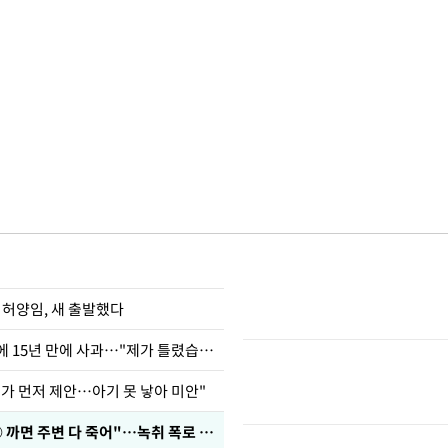
 허양임, 새 출발했다
표창원, 남규리에 15년 만에 사과…"제가 틀렸습니다"
내가 먼저 제안…아기 못 낳아 미안"
차가원 "○○○ 까면 주변 다 죽어"…녹취 폭로 파장