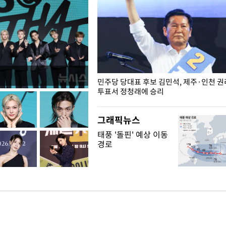
슨 일이? [뉴시스국회토pic]
민주당 당대표 후보 김민석, 제주·인천 
투표서 정청래에 승리
그래픽뉴스
태풍 '돌핀' 예상 이동
경로