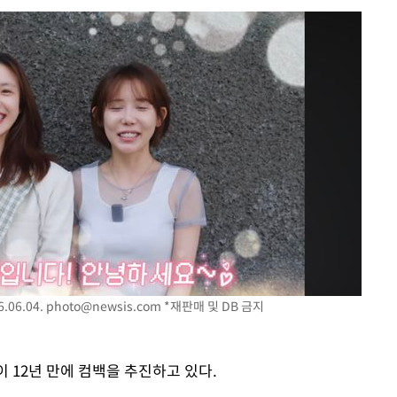
속[다음주
다"
려 죄송"
·서미화·
1위… 정
鄭
위해 뛸
.06.04.
photo@newsis.com
*재판매 및 DB 금지
승리
내일날씨]
이 12년 만에 컴백을 추진하고 있다.
 원해 아
보