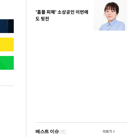
'홈플 피해' 소상공인 이번에
도 뒷전