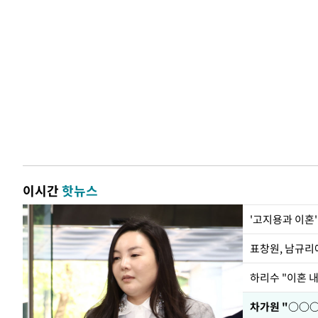
이시간
핫뉴스
'고지용과 이혼'
하리수 "이혼 