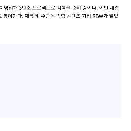
"손 떨림 포착"…카라 한승
1
연, 건강 괜찮나 팬들 '걱정'
를 영입해 3인조 프로젝트로 컴백을 준비 중이다. 이번 재결
참여한다. 제작 및 주관은 종합 콘텐츠 기업 RBW가 맡았
'덜 똘똘한 한 채' 시대 
2
에 쏠리는 관심[세제 개편,
김희철, 거꾸로 걸린 광복
3
"X돌았네"
외신 주목한 '축구협회 성접
4
속[다음주
한일월드컵까지 소환
다"
'고지용과 이혼' 허양임, 
려 죄송"
5
차가원 "○○○ 까면 주변
6
미반환 속 녹취 폭로 파장
"한국판 팔란티어 꿈꾼다
7
AI 사업에 진심인 이유