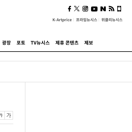
K-Artprice
프라임뉴시스
위클리뉴시스
광장
포토
TV뉴시스
제휴 콘텐츠
제보