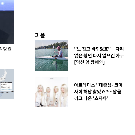
피플
권리당원
무더위 잊는 도심형 여름 축제 '2026 서울 바캉스
"노 잡고 바뀌었죠"…다리
용산어린이정원 앞
페스티벌'
잃은 청년 다시 일으킨 카누
[당신 옆 장애인]
아르테미스 "대중성·코어
사이 해답 찾았죠"…알을
깨고 나온 '초자아'