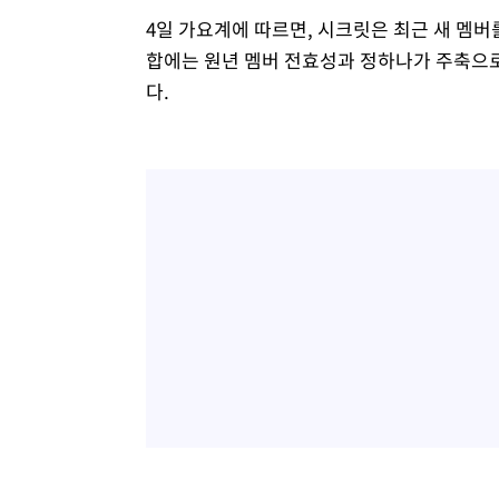
4일 가요계에 따르면, 시크릿은 최근 새 멤버
-12345초 전 >
온열질환 사망자 3명 늘어…누적 환자 3000명 돌파
합에는 원년 멤버 전효성과 정하나가 주축으로 
-6290초 전 >
강릉에 시간당 81.4㎜ 물폭탄…도로 잠기고 담벼락 붕괴
다.
-2397초 전 >
백운산서 80년근 천종산삼 9뿌리 발견…감정가 1.3억원
-107초 전 >
선재도서 해루질 나섰다 실종 60대, 닷새 만에 숨진 채 발견
39분 전 >
남자 농구, 나고야 아시안게임서 '홈팀' 일본과 한일전
49분 전 >
여수 오동도 해상서 모터보트 전복…1명 사망·1명 실종
1시간 전 >
극한폭염 한풀 꺾이지만…'낮 최고 35도' 무더위, 열대야 계
날씨]
2시간 전 >
축구협회 "압수수색·성접대 논란 사과…쇄신의 기회로 삼겠
3시간 전 >
[속보]'압수수색·성접대 논란' 축구협회 "실망과 걱정 안겨드
6시간 전 >
'최고 37도' 폭염 지속…강원동해안 최대 150㎜ 비
8시간 전 >
[속보]뉴욕증시 상승 마감…S&P 0.6% 나스닥 1.3%↑