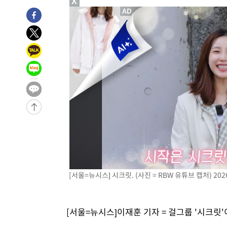
X
39분 전 >
남자 농구, 나고야 아시안게임서 '홈팀' 일본과 한일전
49분 전 >
여수 오동도 해상서 모터보트 전복…1명 사망·1명 실종
1시간 전 >
극한폭염 한풀 꺾이지만…'낮 최고 35도' 무더위, 열대야 계
날씨]
2시간 전 >
축구협회 "압수수색·성접대 논란 사과…쇄신의 기회로 삼겠
3시간 전 >
[속보]'압수수색·성접대 논란' 축구협회 "실망과 걱정 안겨드
6시간 전 >
'최고 37도' 폭염 지속…강원동해안 최대 150㎜ 비
8시간 전 >
[속보]뉴욕증시 상승 마감…S&P 0.6% 나스닥 1.3%↑
-30799초 전 >
이란 "호르무즈 재개방 합의 근접…美 배상 선행돼야"
-21846초 전 >
[속보]與최고위원 제주·인천 순회경선…박선원·최민희
한민수·김용 순
-21799초 전 >
[속보]김민석, 與 전대 당원투표 누적 득표율 45.42%로 
청래 44.56%
-21081초 전 >
[속보]與 대표 경선 제주·인천 당원투표…金 47.75%·
42.08%·宋 10.17%
-20615초 전 >
이강인 "아틀레티코 이적 기뻐…등번호 7번 의미보단 팀 
[서울=뉴시스] 시크릿. (사진 = RBW 유튜브 캡처) 2026
것"
-20550초 전 >
[속보]與 당대표 경선, 제주·인천 권리당원 투표 김민석 
-14324초 전 >
낮 최고 35도 '무더위'…동해안 시간당 30㎜ '강한 비'[
[서울=뉴시스]이재훈 기자 = 걸그룹 '시크릿'
-13594초 전 >
[속보]이강인 "감독님이 원하는 마음 느꼈고, 많은 트로피
틀레티코 이적"
-13376초 전 >
수도권 40도 육박 '펄펄'…동해안 일부 지역엔 호의주의