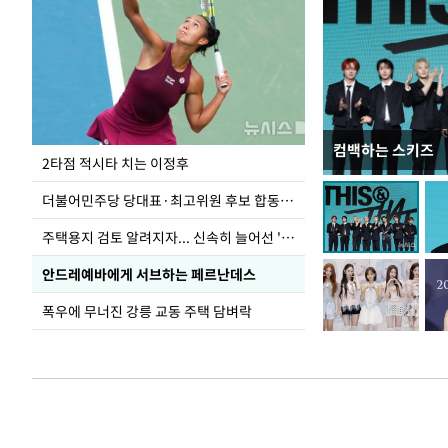
컴백하는 스키즈
이번주 국회에는 무
2타점 적시타 치는 이정후
더불어민주당 당대표·최고위원 후보 합동연설회
주택용지 검토 알려지자... 신속히 늘어선 '근조화환'
안드레예바에게 서브하는 페르난데스
폭우에 무너진 강릉 교동 주택 담벼락