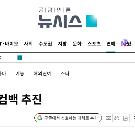
·서미화·
IT·바이오
사회
수도권
지방
문화
스포츠
연예
1위… 정
鄭
위해 뛸
라마
예능
해외연예
스타
승리
내일날씨]
 원해 아
 컴백 추진
보
구글에서 선호하는 매체로 추가