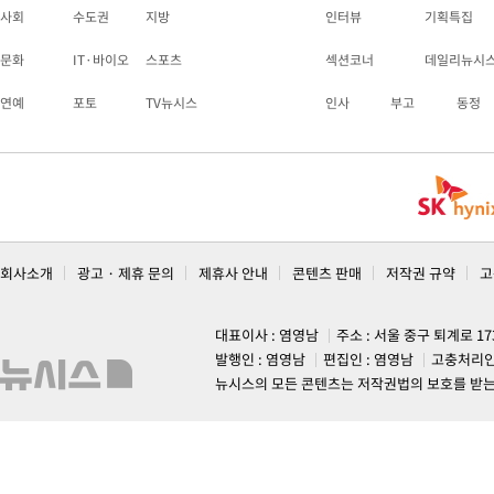
사회
수도권
지방
인터뷰
기획특집
문화
IT·바이오
스포츠
섹션코너
데일리뉴시
연예
포토
TV뉴시스
인사
부고
동정
회사소개
광고 · 제휴 문의
제휴사 안내
콘텐츠 판매
저작권 규약
고
대표이사 : 염영남
주소 : 서울 중구 퇴계로 1
발행인 : 염영남
편집인 : 염영남
고충처리인
뉴시스의 모든 콘텐츠는 저작권법의 보호를 받는 바, 무