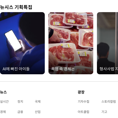
뉴시스 기획특집
AI에 빠진 아이들
폭염 속 경제는
형사사법 
뉴스
광장
실시간
정치
국제
기자수첩
스토리칼럼
경제
금융
산업
아트클럽
기고