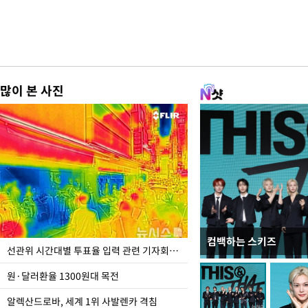
많이 본 사진
컴백하는 스키즈
주유소 기름값 12주째 
선관위 시간대별 투표율 입력 관련 기자회견하는 주진우 의원
원·달러환율 1300원대 목전
알렉산드로바, 세계 1위 사발렌카 격침