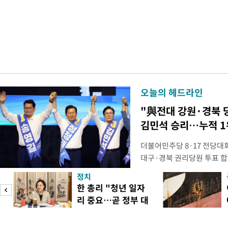
오늘의 헤드라인
"與전대 강원·경북 
김민석 승리…누적 1
더불어민주당 8·17 전당대
대구·경북 권리당원 투표 
48.54%(1만8977표)를 
정치
리당원 투표에서도 김 후보가
피
한 총리 "청년 일자
초반 승부에서 우세를 점하게
리 중요…곧 정부 대
관위원장은 9일 대구 북구 
책"