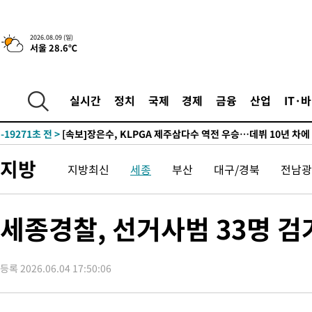
44.53%
-29205초 전 >
[속보]與전대 권리당원투표…강원·경북 김민석, 대구 정청래 
-29012초 전 >
[속보]與 당대표 경선, 경북 권리당원 투표 김민석 47.37%·
2026.08.09 (일)
서울 28.6℃
45.71%
-28914초 전 >
[속보]與 당대표 경선, 대구 권리당원 투표 정청래 47.82%·
46.35%
-28711초 전 >
[속보]與 당대표 경선, 강원 권리당원 투표 김민석 승리…50.3
득표
-26629초 전 >
"일본축구협회, 대한축구협회 성 접대 의혹 심판 조사"
실시간
정치
국제
경제
금융
산업
IT·
-19271초 전 >
[속보]장은수, KLPGA 제주삼다수 역전 우승…데뷔 10년 차에
정상
-14636초 전 >
"얼마나 더웠으면"…안동 물길공원서 헤엄친 구렁이 '소동'
-14563초 전 >
손흥민, 68분 뛰고 2경기 침묵…LAFC, 톨루카에 1-0 승리(종합
지방
지방최신
세종
부산
대구/경북
전남광
-13835초 전 >
'2경기 연속 침묵' 손흥민, 톨루카전 68분만 뛰고 슈팅 0개
-12587초 전 >
이강인, 오늘 서울서 AT마드리드 입단식…'전례 없는 특급대우
8분 전 >
'여긴 20도, 저긴 50도'…열화상 카메라로 본 폭염 저감시설 '온도차'
세종경찰, 선거사범 33명 검
17분 전 >
콜롬비아 신임 우파 대통령 취임 하루만에 차량폭탄 폭발 사건
2시간 전 >
튀르키예 외무장관, "메카 3국 방위협정은 이란이 목표 아냐 " 밝혀
등록 2026.06.04 17:50:06
2시간 전 >
이군이 불법 군시설 건설한 레바논 남부에서 레바논군 3명 폭발로 
3시간 전 >
[속보]美중부 사령관, 이스라엘 긴급방문 다중화된 전선 상황 논의
4시간 전 >
美 국방부, 켄달 전 공군장관 보안허가 취소…“에어포스원 기밀정보