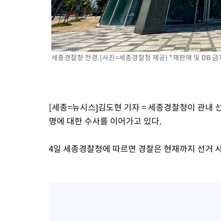
2시간 전 >
튀르키예 외무장관, "메카 3국 방위협정은 이란이 목표 아냐 " 밝혀
2시간 전 >
이군이 불법 군시설 건설한 레바논 남부에서 레바논군 3명 폭발로 
3시간 전 >
[속보]美중부 사령관, 이스라엘 긴급방문 다중화된 전선 상황 논의
4시간 전 >
美 국방부, 켄달 전 공군장관 보안허가 취소…“에어포스원 기밀정보
세종경찰청 전경.(사진=세종경찰청 제공) *재판매 및 DB 금
론 누출”
4시간 전 >
‘축구의 신’ 아르헨티나 축구 선수 메시의 부친 지병 별세
[세종=뉴시스]김도현 기자 = 세종경찰청이 관내 선
명에 대한 수사를 이어가고 있다.
4일 세종경찰청에 따르면 경찰은 현재까지 선거 사범