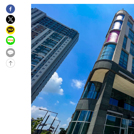
론 누출”
4시간 전 >
‘축구의 신’ 아르헨티나 축구 선수 메시의 부친 지병 별세
-31421초 전 >
AT마드리드 데뷔 앞둔 이강인, 맨시티전 선발 대신 '벤치 시작'
-30051초 전 >
[속보]與 강원·TK 당원투표 합산 김민석 48.54%로 승리…
44.40%
-29385초 전 >
與 강원·TK 당원투표 합산 김민석 46.01%로 승리…정청래
44.53%
-29225초 전 >
[속보]與전대 권리당원투표…강원·경북 김민석, 대구 정청래 
-29032초 전 >
[속보]與 당대표 경선, 경북 권리당원 투표 김민석 47.37%·
45.71%
-28934초 전 >
[속보]與 당대표 경선, 대구 권리당원 투표 정청래 47.82%·
46.35%
-28731초 전 >
[속보]與 당대표 경선, 강원 권리당원 투표 김민석 승리…50.3
득표
-26649초 전 >
"일본축구협회, 대한축구협회 성 접대 의혹 심판 조사"
-19291초 전 >
[속보]장은수, KLPGA 제주삼다수 역전 우승…데뷔 10년 차에
정상
-14656초 전 >
"얼마나 더웠으면"…안동 물길공원서 헤엄친 구렁이 '소동'
-14583초 전 >
손흥민, 68분 뛰고 2경기 침묵…LAFC, 톨루카에 1-0 승리(종합
-13855초 전 >
'2경기 연속 침묵' 손흥민, 톨루카전 68분만 뛰고 슈팅 0개
-12607초 전 >
이강인, 오늘 서울서 AT마드리드 입단식…'전례 없는 특급대우
8분 전 >
'여긴 20도, 저긴 50도'…열화상 카메라로 본 폭염 저감시설 '온도차'
17분 전 >
콜롬비아 신임 우파 대통령 취임 하루만에 차량폭탄 폭발 사건