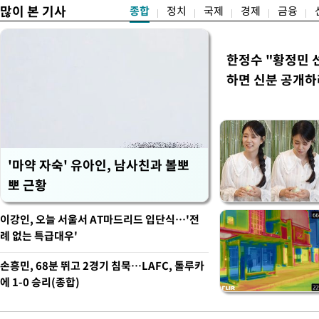
많이 본 기사
종합
정치
국제
경제
금융
한정수 "황정민
하면 신분 공개하
'마약 자숙' 유아인, 남사친과 볼뽀
뽀 근황
이강인, 오늘 서울서 AT마드리드 입단식…'전
례 없는 특급대우'
손흥민, 68분 뛰고 2경기 침묵…LAFC, 톨루카
에 1-0 승리(종합)