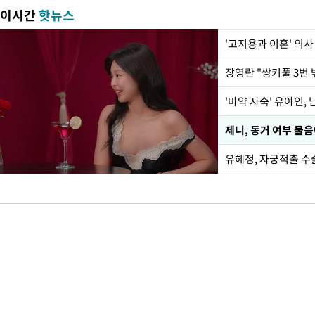
이시간
핫뉴스
'고지용과 이혼' 의사
'마약 자숙' 유아인,
제니, 동거 여부 물음
유혜정, 자궁적출 수